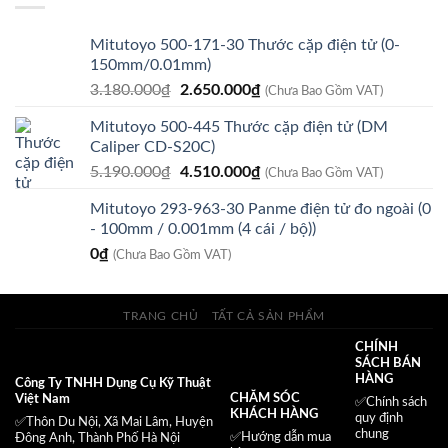
125.000₫.
Mitutoyo 500-171-30 Thước cặp điện tử (0-
150mm/0.01mm)
Giá
Giá
3.180.000
₫
2.650.000
₫
(Chưa Bao Gồm VAT)
gốc
hiện
Mitutoyo 500-445 Thước cặp điện tử (DM
là:
tại
Caliper CD-S20C)
3.180.000₫.
là:
Giá
Giá
5.190.000
₫
4.510.000
₫
2.650.000₫.
(Chưa Bao Gồm VAT)
gốc
hiện
Mitutoyo 293-963-30 Panme điện tử đo ngoài (0
là:
tại
- 100mm / 0.001mm (4 cái / bộ))
5.190.000₫.
là:
0
₫
4.510.000₫.
(Chưa Bao Gồm VAT)
TRANG CHỦ
TẤT CẢ SẢN PHẨM
CHÍNH
SÁCH BÁN
HÀNG
Công Ty TNHH Dụng Cụ Kỹ Thuật
CHĂM SÓC
Việt Nam
✅
Chính sách
KHÁCH HÀNG
quy định
✅Thôn Du Nội, Xã Mai Lâm, Huyện
chung
✅Hướng dẫn mua
Đông Anh, Thành Phố Hà Nội