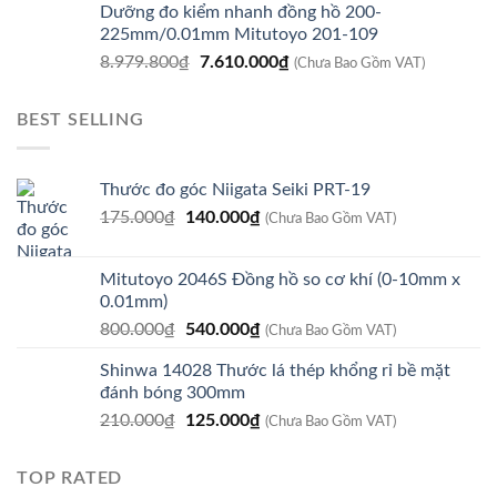
Dưỡng đo kiểm nhanh đồng hồ 200-
là:
tại
225mm/0.01mm Mitutoyo 201-109
8.920.800₫.
là:
Giá
Giá
8.979.800
₫
7.610.000
₫
7.560.000₫.
(Chưa Bao Gồm VAT)
gốc
hiện
là:
tại
BEST SELLING
8.979.800₫.
là:
7.610.000₫.
Thước đo góc Niigata Seiki PRT-19
Giá
Giá
175.000
₫
140.000
₫
(Chưa Bao Gồm VAT)
gốc
hiện
là:
tại
Mitutoyo 2046S Đồng hồ so cơ khí (0-10mm x
175.000₫.
là:
0.01mm)
140.000₫.
Giá
Giá
800.000
₫
540.000
₫
(Chưa Bao Gồm VAT)
gốc
hiện
Shinwa 14028 Thước lá thép khổng rỉ bề mặt
là:
tại
đánh bóng 300mm
800.000₫.
là:
Giá
Giá
210.000
₫
125.000
₫
540.000₫.
(Chưa Bao Gồm VAT)
gốc
hiện
là:
tại
TOP RATED
210.000₫.
là: