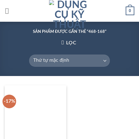
Skip
0
to
content
SẢN PHẨM ĐƯỢC GẮN THẺ “468-168”
LỌC
-17%