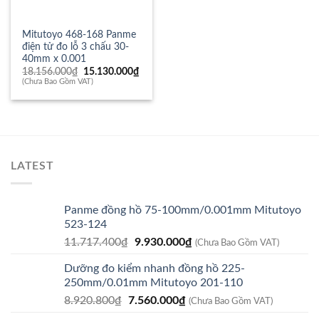
Mitutoyo 468-168 Panme
điện tử đo lỗ 3 chấu 30-
40mm x 0.001
Giá
Giá
18.156.000
₫
15.130.000
₫
gốc
hiện
(Chưa Bao Gồm VAT)
là:
tại
18.156.000₫.
là:
15.130.000₫.
LATEST
Panme đồng hồ 75-100mm/0.001mm Mitutoyo
523-124
Giá
Giá
11.717.400
₫
9.930.000
₫
(Chưa Bao Gồm VAT)
gốc
hiện
Dưỡng đo kiểm nhanh đồng hồ 225-
là:
tại
250mm/0.01mm Mitutoyo 201-110
11.717.400₫.
là:
Giá
Giá
8.920.800
₫
7.560.000
₫
9.930.000₫.
(Chưa Bao Gồm VAT)
gốc
hiện