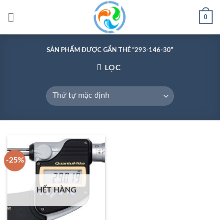
Skip
0
to
content
SẢN PHẨM ĐƯỢC GẮN THẺ “293-146-30”
LỌC
-25%
HẾT HÀNG