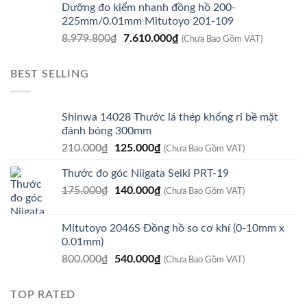
Dưỡng đo kiểm nhanh đồng hồ 200-
là:
tại
225mm/0.01mm Mitutoyo 201-109
8.920.800₫.
là:
Giá
Giá
8.979.800
₫
7.610.000
₫
7.560.000₫.
(Chưa Bao Gồm VAT)
gốc
hiện
là:
tại
BEST SELLING
8.979.800₫.
là:
7.610.000₫.
Shinwa 14028 Thước lá thép khổng rỉ bề mặt
đánh bóng 300mm
Giá
Giá
210.000
₫
125.000
₫
(Chưa Bao Gồm VAT)
gốc
hiện
Thước đo góc Niigata Seiki PRT-19
là:
tại
Giá
Giá
175.000
₫
210.000₫.
140.000
₫
là:
(Chưa Bao Gồm VAT)
gốc
hiện
125.000₫.
là:
tại
Mitutoyo 2046S Đồng hồ so cơ khí (0-10mm x
175.000₫.
là:
0.01mm)
140.000₫.
Giá
Giá
800.000
₫
540.000
₫
(Chưa Bao Gồm VAT)
gốc
hiện
là:
tại
TOP RATED
800.000₫.
là: