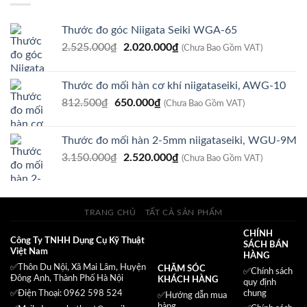
540.000₫.
Thước đo góc Niigata Seiki WGA-65
Giá
Giá
2.525.000
₫
2.020.000
₫
(Chưa Bao Gồm VAT)
gốc
hiện
là:
tại
Thước đo mối hàn cơ khí niigataseiki, AWG-10
2.525.000₫.
là:
Giá
Giá
812.500
₫
650.000
₫
2.020.000₫.
(Chưa Bao Gồm VAT)
gốc
hiện
là:
tại
Thước đo mối hàn 2-5mm niigataseiki, WGU-9M
812.500₫.
là:
Giá
Giá
3.150.000
₫
2.520.000
₫
650.000₫.
(Chưa Bao Gồm VAT)
gốc
hiện
là:
tại
3.150.000₫.
là:
TRANG CHỦ
TẤT CẢ SẢN PHẨM
2.520.000₫.
CHÍNH
Công Ty TNHH Dụng Cụ Kỹ Thuật
SÁCH BÁN
Việt Nam
HÀNG
✅Thôn Du Nội, Xã Mai Lâm, Huyện
CHĂM SÓC
✅
Chính sách
Đông Anh, Thành Phố Hà Nội
KHÁCH HÀNG
quy định
chung
✅Điện Thoại: 0962 598 524
✅Hướng dẫn mua
hàng