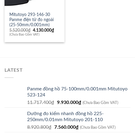
Mitutoyo 293-146-30
Panme điện tử đo ngoài
(25-50mm/0.001mm)
Giá
Giá
5.520.000
₫
4.130.000
₫
gốc
hiện
(Chưa Bao Gồm VAT)
là:
tại
5.520.000₫.
là:
4.130.000₫.
LATEST
Panme đồng hồ 75-100mm/0.001mm Mitutoyo
523-124
Giá
Giá
11.717.400
₫
9.930.000
₫
(Chưa Bao Gồm VAT)
gốc
hiện
Dưỡng đo kiểm nhanh đồng hồ 225-
là:
tại
250mm/0.01mm Mitutoyo 201-110
11.717.400₫.
là:
Giá
Giá
8.920.800
₫
7.560.000
₫
9.930.000₫.
(Chưa Bao Gồm VAT)
gốc
hiện