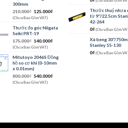
(Chưa Bao Gồm VA
300mm
Thước thuỷ nhựa 
Giá
Giá
210.000
₫
125.000
₫
từ 9''/22.5cm Stan
gốc
hiện
(Chưa Bao Gồm VAT)
42-264
là:
tại
Thước đo góc Niigata
210.000₫.
là:
0
₫
(Chưa Bao Gồm VA
Seiki PRT-19
125.000₫.
Xà beng 30"/750
Giá
Giá
175.000
₫
140.000
₫
Stanley 55-130
gốc
hiện
(Chưa Bao Gồm VAT)
là:
tại
0
₫
(Chưa Bao Gồm VA
Mitutoyo 2046S Đồng
175.000₫.
là:
hồ so cơ khí (0-10mm
140.000₫.
x 0.01mm)
Giá
Giá
800.000
₫
540.000
₫
gốc
hiện
(Chưa Bao Gồm VAT)
là:
tại
800.000₫.
là:
540.000₫.