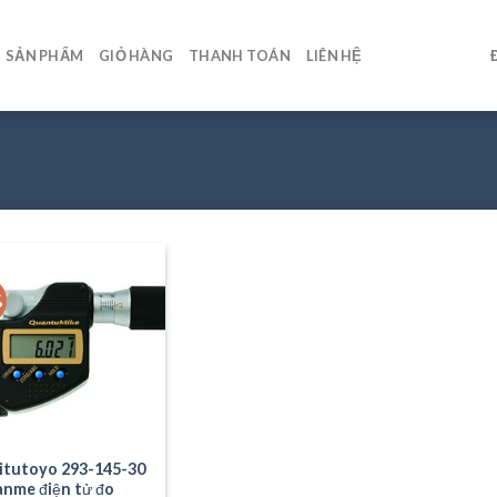
SẢN PHẨM
GIỎ HÀNG
THANH TOÁN
LIÊN HỆ
%
itutoyo 293-145-30
anme điện tử đo