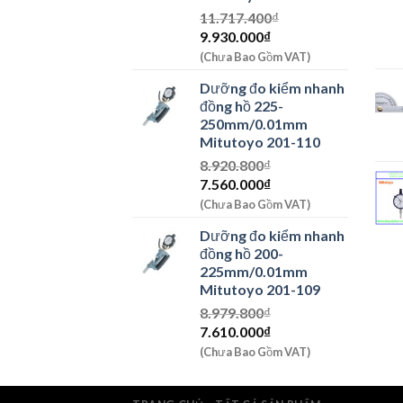
11.717.400
₫
Giá
Giá
9.930.000
₫
gốc
hiện
(Chưa Bao Gồm VAT)
là:
tại
Dưỡng đo kiểm nhanh
11.717.400₫.
là:
đồng hồ 225-
9.930.000₫.
250mm/0.01mm
Mitutoyo 201-110
8.920.800
₫
Giá
Giá
7.560.000
₫
gốc
hiện
(Chưa Bao Gồm VAT)
là:
tại
Dưỡng đo kiểm nhanh
8.920.800₫.
là:
đồng hồ 200-
7.560.000₫.
225mm/0.01mm
Mitutoyo 201-109
8.979.800
₫
Giá
Giá
7.610.000
₫
gốc
hiện
(Chưa Bao Gồm VAT)
là:
tại
8.979.800₫.
là: