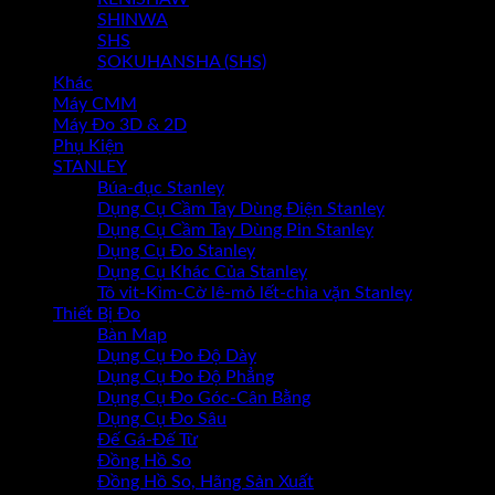
SHINWA
SHS
SOKUHANSHA (SHS)
Khác
Máy CMM
Máy Đo 3D & 2D
Phụ Kiện
STANLEY
Búa-đục Stanley
Dụng Cụ Cầm Tay Dùng Điện Stanley
Dụng Cụ Cầm Tay Dùng Pin Stanley
Dụng Cụ Đo Stanley
Dụng Cụ Khác Của Stanley
Tô vit-Kìm-Cờ lê-mỏ lết-chìa vặn Stanley
Thiết Bị Đo
Bàn Map
Dụng Cụ Đo Độ Dày
Dụng Cụ Đo Độ Phẳng
Dụng Cụ Đo Góc-Cân Bằng
Dụng Cụ Đo Sâu
Đế Gá-Đế Từ
Đồng Hồ So
Đồng Hồ So, Hãng Sản Xuất