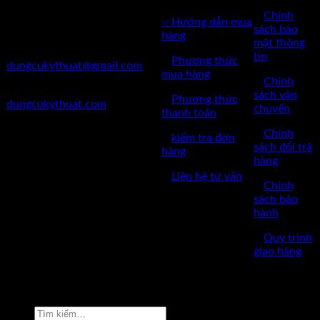
Hà Nội
✅
Chính
✅Hướng dẫn mua
✅Điện Thoại: 0962 598 524
sách bảo
hàng
mật thông
✅Mail:
tin
✅
Phương thức
dungcukythuat@gmail.com
mua hàng
✅
Chính
✅Website:
sách vận
✅
Phương thức
dungcukythuat.com
chuyển
thanh toán
✅GPKD: 0110290164 cấp
✅
Chính
✅
kiểm tra đơn
ngày 17/03/2023
sách đổi trả
hàng
hàng
✅Thời làm việc: 8h-17h từ thứ
✅
Liên hệ tư vấn
2 đến thứ 7.
✅
Chính
sách bảo
hành
✅
Quy trình
giao hàng
Copyright © 2022 by dungcukythuat.com. All rights reserved
Tìm