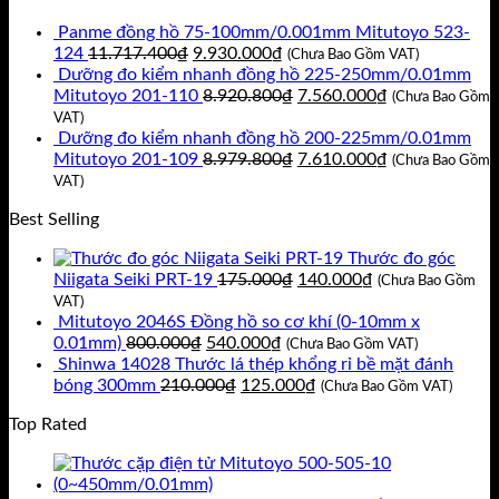
là:
tại
Panme đồng hồ 75-100mm/0.001mm Mitutoyo 523-
144.000₫.
là:
Giá
Giá
124
11.717.400
₫
9.930.000
₫
120.000₫.
(Chưa Bao Gồm VAT)
gốc
hiện
Dưỡng đo kiểm nhanh đồng hồ 225-250mm/0.01mm
là:
tại
Giá
Giá
Mitutoyo 201-110
8.920.800
₫
7.560.000
₫
(Chưa Bao Gồm
11.717.400₫.
là:
gốc
hiện
VAT)
9.930.000₫.
là:
tại
Dưỡng đo kiểm nhanh đồng hồ 200-225mm/0.01mm
8.920.800₫.
Giá
là:
Giá
Mitutoyo 201-109
8.979.800
₫
7.610.000
₫
(Chưa Bao Gồm
gốc
7.560.000₫.
hiện
VAT)
là:
tại
Best Selling
8.979.800₫.
là:
7.610.000₫.
Thước đo góc
Giá
Giá
Niigata Seiki PRT-19
175.000
₫
140.000
₫
(Chưa Bao Gồm
gốc
hiện
VAT)
là:
tại
Mitutoyo 2046S Đồng hồ so cơ khí (0-10mm x
Giá
Giá
175.000₫.
là:
0.01mm)
800.000
₫
540.000
₫
(Chưa Bao Gồm VAT)
gốc
hiện
140.000₫.
Shinwa 14028 Thước lá thép khổng rỉ bề mặt đánh
là:
Giá
tại
Giá
bóng 300mm
210.000
₫
125.000
₫
(Chưa Bao Gồm VAT)
800.000₫.
gốc
là:
hiện
Top Rated
là:
540.000₫.
tại
210.000₫.
là:
125.000₫.