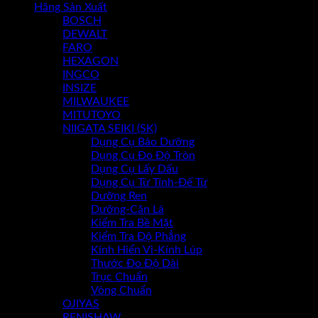
Hãng Sản Xuất
BOSCH
Chưa có sản phẩm trong giỏ hàng.
DEWALT
FARO
HEXAGON
INGCO
INSIZE
MILWAUKEE
MITUTOYO
NIIGATA SEIKI (SK)
Dụng Cụ Bảo Dưỡng
Dụng Cụ Đo Độ Tròn
Dụng Cụ Lấy Dấu
Dụng Cụ Từ Tính-Đế Từ
Dưỡng Ren
Dưỡng-Căn Lá
Kiểm Tra Bề Mặt
Kiểm Tra Độ Phẳng
Kính Hiển Vi-Kính Lúp
Thước Đo Độ Dài
Trục Chuẩn
Vòng Chuẩn
OJIYAS
RENISHAW