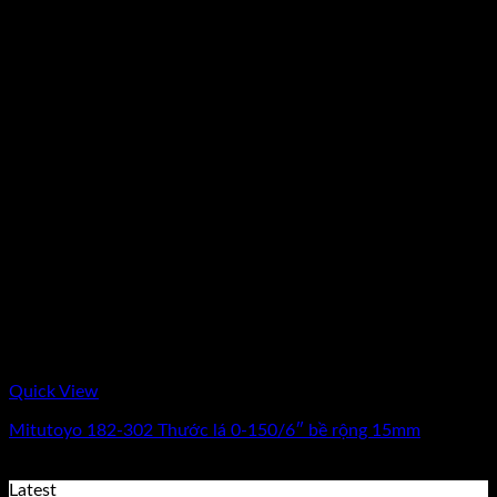
Quick View
Mitutoyo 182-302 Thước lá 0-150/6″ bề rộng 15mm
Giá
Giá
144.000
₫
120.000
₫
(Chưa Bao Gồm VAT)
gốc
hiện
Latest