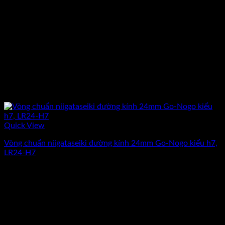
Quick View
Vòng chuẩn niigataseiki đường kính 24mm Go-Nogo kiểu h7,
LR24-H7
Giá
Giá
2.725.500
₫
2.370.000
₫
(Chưa Bao Gồm VAT)
gốc
hiện
-13%
là:
tại
2.725.500₫.
là:
2.370.000₫.