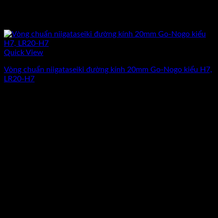
Quick View
Vòng chuẩn niigataseiki đường kính 20mm Go-Nogo kiểu H7,
LR20-H7
Giá
Giá
2.484.000
₫
2.160.000
₫
(Chưa Bao Gồm VAT)
gốc
hiện
-13%
là:
tại
2.484.000₫.
là:
2.160.000₫.