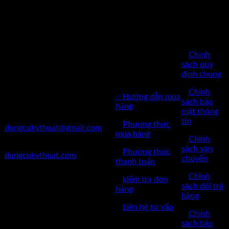
SÁCH
BÁN
Công Ty TNHH Dụng Cụ
HÀNG
Kỹ Thuật Việt Nam
CHĂM SÓC
✅
Chính
✅Thôn Du Nội, Xã Mai Lâm,
KHÁCH
sách quy
Huyện Đông Anh, Thành Phố
định chung
HÀNG
Hà Nội
✅
Chính
✅Hướng dẫn mua
✅Điện Thoại: 0962 598 524
sách bảo
hàng
mật thông
✅Mail:
tin
✅
Phương thức
dungcukythuat@gmail.com
mua hàng
✅
Chính
✅Website:
sách vận
✅
Phương thức
dungcukythuat.com
chuyển
thanh toán
✅GPKD: 0110290164 cấp
✅
Chính
✅
kiểm tra đơn
ngày 17/03/2023
sách đổi trả
hàng
hàng
✅Thời làm việc: 8h-17h từ thứ
✅
Liên hệ tư vấn
2 đến thứ 7.
✅
Chính
sách bảo