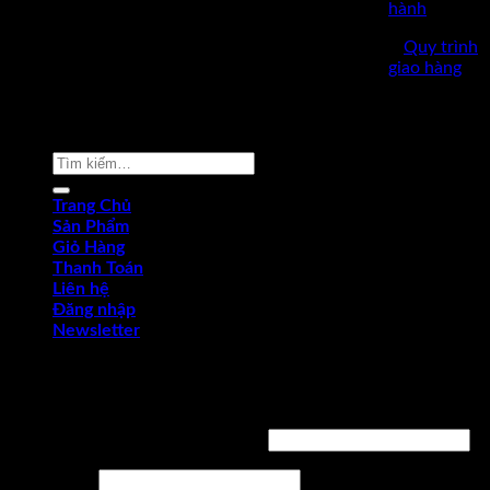
hành
✅
Quy trình
giao hàng
Copyright © 2022 by dungcukythuat.com. All rights reserved
Tìm
kiếm:
Trang Chủ
Sản Phẩm
Giỏ Hàng
Thanh Toán
Liên hệ
Đăng nhập
Newsletter
Đăng nhập
Tên tài khoản hoặc địa chỉ email
*
Mật khẩu
*