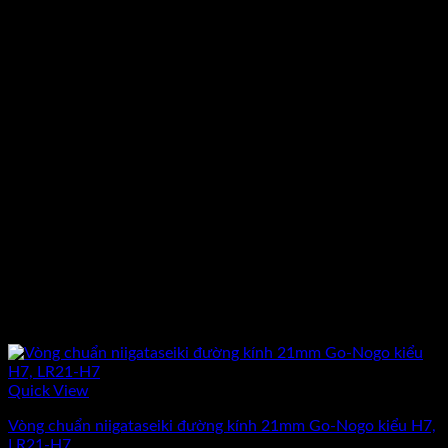
Quick View
Vòng chuẩn niigataseiki đường kính 21mm Go-Nogo kiểu H7,
LR21-H7