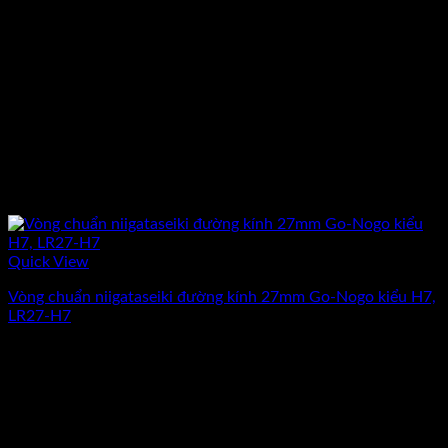
Quick View
Vòng chuẩn niigataseiki đường kính 27mm Go-Nogo kiểu H7,
LR27-H7
Giá
Giá
2.955.500
₫
2.570.000
₫
(Chưa Bao Gồm VAT)
gốc
hiện
-20%
là:
tại
2.955.500₫.
là:
2.570.000₫.