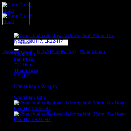
Skip
to
content
-13%
Tìm
kiếm:
Hãng Sản Xuất
/
NIIGATA SEIKI (SK)
/
Vòng Chuẩn
Trang Chủ
Sản Phẩm
Vòng chuẩn niigataseiki
Giỏ Hàng
Thanh Toán
đường kính 22mm Go-Nogo
Liên hệ
kiểu H7, LR22-H7
Đăng nhập / Đăng ký
Giỏ hàng /
0
₫
0
Chưa có sản phẩm trong giỏ hàng.
0
Giá
Giá
Giỏ hàng
2.691.000
₫
2.340.000
₫
(Chưa Bao Gồm VAT)