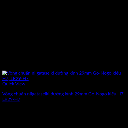
Quick View
Vòng chuẩn niigataseiki đường kính 29mm Go-Nogo kiểu H7,
LR29-H7
Giá
Giá
3.036.000
₫
2.640.000
₫
(Chưa Bao Gồm VAT)
gốc
hiện
-13%
là:
tại
3.036.000₫.
là: