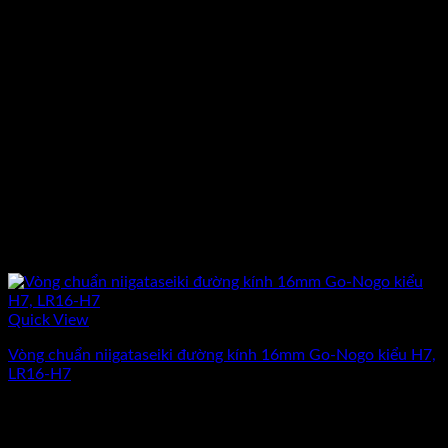
Quick View
Vòng chuẩn niigataseiki đường kính 16mm Go-Nogo kiểu H7,
LR16-H7
Giá
Giá
2.357.500
₫
2.050.000
₫
(Chưa Bao Gồm VAT)
gốc
hiện
-13%
là:
tại