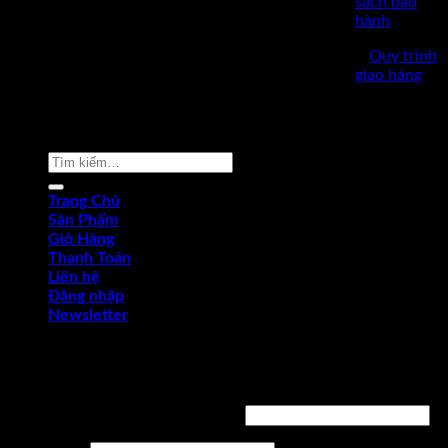
sách bảo
hành
✅
Quy trình
giao hàng
Copyright © 2022 by dungcukythuat.com. All rights reserved
Tìm
kiếm:
Trang Chủ
Sản Phẩm
Giỏ Hàng
Thanh Toán
Liên hệ
Đăng nhập
Newsletter
Đăng nhập
Tên tài khoản hoặc địa chỉ email
*