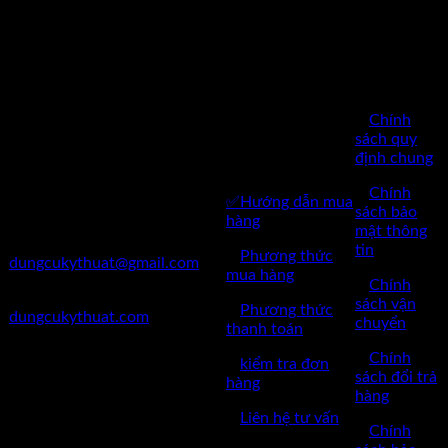
CHÍNH
SÁCH
BÁN
Công Ty TNHH Dụng Cụ
HÀNG
Kỹ Thuật Việt Nam
CHĂM SÓC
✅
Chính
✅Thôn Du Nội, Xã Mai Lâm,
KHÁCH
sách quy
Huyện Đông Anh, Thành Phố
định chung
HÀNG
Hà Nội
✅
Chính
✅Hướng dẫn mua
✅Điện Thoại: 0962 598 524
sách bảo
hàng
mật thông
✅Mail:
tin
✅
Phương thức
dungcukythuat@gmail.com
mua hàng
✅
Chính
✅Website:
sách vận
✅
Phương thức
dungcukythuat.com
chuyển
thanh toán
✅GPKD: 0110290164 cấp
✅
Chính
✅
kiểm tra đơn
ngày 17/03/2023
sách đổi trả
hàng
hàng
✅Thời làm việc: 8h-17h từ thứ
✅
Liên hệ tư vấn
2 đến thứ 7.
✅
Chính