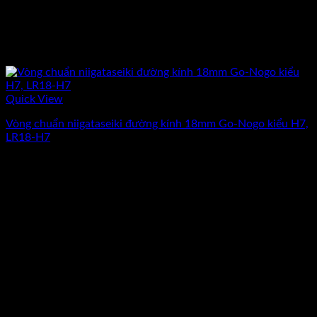
Quick View
Vòng chuẩn niigataseiki đường kính 18mm Go-Nogo kiểu H7,
LR18-H7
Giá
Giá
2.472.500
₫
2.150.000
₫
(Chưa Bao Gồm VAT)
gốc
hiện
-13%
là:
tại
2.472.500₫.
là:
2.150.000₫.