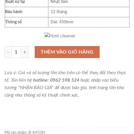
Xuất xứ tại
Nhật Bản
Bảo hành
12 tháng
Thông số
Dài: 450mm
Niigata Seiki B-A450H Thước thẳng chuẩn dài 450mm thép carbon vát
THÊM VÀO GIỎ HÀNG
Lưu ý: Giá và số lượng tồn kho trên có thể thay đổi theo thực
tế. Xin liên hệ
hotline: 0962 598 524
hoặc nhấp vào biểu
tượng "NHẬN BÁO GIÁ" để được báo giá, tình trạng tồn kho
cũng như thông số kỹ thuật chính xác.
Mã sản phẩm:
B-A450H