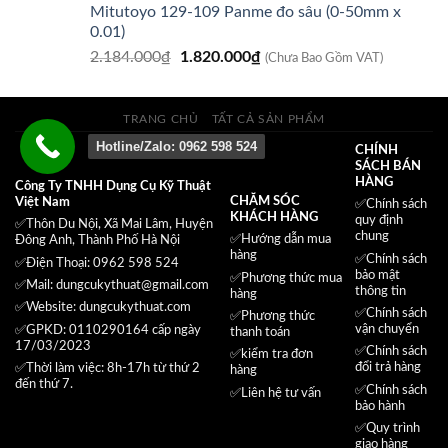
Mitutoyo 129-109 Panme đo sâu (0-50mm x
là:
tại
0.01)
5.610.000₫.
là:
Giá
Giá
2.184.000
₫
1.820.000
₫
4.610.000₫.
(Chưa Bao Gồm VAT)
gốc
hiện
là:
tại
2.184.000₫.
là:
TRANG CHỦ
TẤT CẢ SẢN PHẨM
1.820.000₫.
Hotline/Zalo: 0962 598 524
CHÍNH
SÁCH BÁN
HÀNG
Công Ty TNHH Dụng Cụ Kỹ Thuật
CHĂM SÓC
Việt Nam
✅
Chính sách
KHÁCH HÀNG
quy định
✅Thôn Du Nội, Xã Mai Lâm, Huyện
chung
✅Hướng dẫn mua
Đông Anh, Thành Phố Hà Nội
hàng
✅
Chính sách
✅Điện Thoại: 0962 598 524
bảo mật
✅
Phương thức mua
✅Mail:
dungcukythuat@gmail.com
thông tin
hàng
✅Website:
dungcukythuat.com
✅
Chính sách
✅
Phương thức
vận chuyển
✅GPKD: 0110290164 cấp ngày
thanh toán
17/03/2023
✅
Chính sách
✅
kiểm tra đơn
đổi trả hàng
✅Thời làm việc: 8h-17h từ thứ 2
hàng
đến thứ 7.
✅
Chính sách
✅
Liên hệ tư vấn
bảo hành
✅
Quy trình
giao hàng