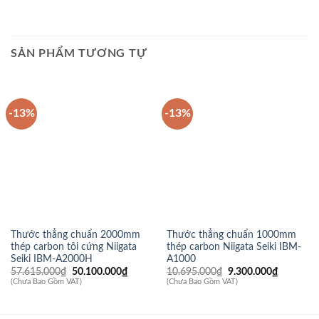
SẢN PHẨM TƯƠNG TỰ
-13%
-13%
Thước thẳng chuẩn 2000mm
Thước thẳng chuẩn 1000mm
thép carbon tôi cứng Niigata
thép carbon Niigata Seiki IBM-
Seiki IBM-A2000H
A1000
Giá
Giá
Giá
Giá
57.615.000
₫
50.100.000
₫
10.695.000
₫
9.300.000
₫
gốc
hiện
gốc
hiện
(Chưa Bao Gồm VAT)
(Chưa Bao Gồm VAT)
là:
tại
là:
tại
57.615.000₫.
là:
10.695.000₫.
là:
50.100.000₫.
9.300.00