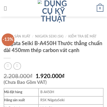
Skip
0
to
content
HÃNG SẢN XUẤT
/
NIIGATA SEIKI (SK)
/
KIỂM TRA BỀ MẶT
-13%
Niigata Seiki B-A450H Thước thẳng chuẩn
dài 450mm thép carbon vát cạnh
Giá
Giá
2.208.000
₫
1.920.000
₫
gốc
hiện
(Chưa Bao Gồm VAT)
là:
tại
Mã đặt hàng
B-A450H
2.208.000₫.
là:
1.920.000₫.
Hãng sản xuất
RSK NiigataSeiki