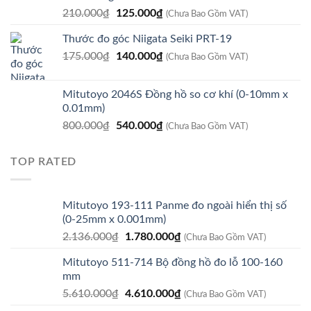
Giá
Giá
210.000
₫
125.000
₫
(Chưa Bao Gồm VAT)
gốc
hiện
Thước đo góc Niigata Seiki PRT-19
là:
tại
Giá
Giá
175.000
₫
210.000₫.
140.000
₫
là:
(Chưa Bao Gồm VAT)
gốc
hiện
125.000₫.
là:
tại
Mitutoyo 2046S Đồng hồ so cơ khí (0-10mm x
175.000₫.
là:
0.01mm)
140.000₫.
Giá
Giá
800.000
₫
540.000
₫
(Chưa Bao Gồm VAT)
gốc
hiện
là:
tại
TOP RATED
800.000₫.
là:
540.000₫.
Mitutoyo 193-111 Panme đo ngoài hiển thị số
(0-25mm x 0.001mm)
Giá
Giá
2.136.000
₫
1.780.000
₫
(Chưa Bao Gồm VAT)
gốc
hiện
Mitutoyo 511-714 Bộ đồng hồ đo lỗ 100-160
là:
tại
mm
2.136.000₫.
là:
Giá
Giá
5.610.000
₫
4.610.000
₫
1.780.000₫.
(Chưa Bao Gồm VAT)
gốc
hiện