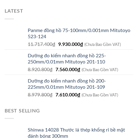
LATEST
Panme đồng hồ 75-100mm/0.001mm Mitutoyo
523-124
Giá
Giá
11.717.400
₫
9.930.000
₫
(Chưa Bao Gồm VAT)
gốc
hiện
Dưỡng đo kiểm nhanh đồng hồ 225-
là:
tại
250mm/0.01mm Mitutoyo 201-110
11.717.400₫.
là:
Giá
Giá
8.920.800
₫
7.560.000
₫
9.930.000₫.
(Chưa Bao Gồm VAT)
gốc
hiện
Dưỡng đo kiểm nhanh đồng hồ 200-
là:
tại
225mm/0.01mm Mitutoyo 201-109
8.920.800₫.
là:
Giá
Giá
8.979.800
₫
7.610.000
₫
7.560.000₫.
(Chưa Bao Gồm VAT)
gốc
hiện
là:
tại
BEST SELLING
8.979.800₫.
là:
7.610.000₫.
Shinwa 14028 Thước lá thép khổng rỉ bề mặt
đánh bóng 300mm