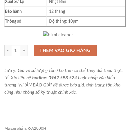
Xuất xứ tại
Nhật Bản
Bảo hành
12 tháng
Thông số
Độ thẳng: 10μm
Thước thẳng chuẩn dài 2000mm thép carbon Niigata Seiki R-A2000H 
THÊM VÀO GIỎ HÀNG
Lưu ý: Giá và số lượng tồn kho trên có thể thay đổi theo thực
tế. Xin liên hệ
hotline: 0962 598 524
hoặc nhấp vào biểu
tượng "NHẬN BÁO GIÁ" để được báo giá, tình trạng tồn kho
cũng như thông số kỹ thuật chính xác.
Mã sản phẩm:
R-A2000H