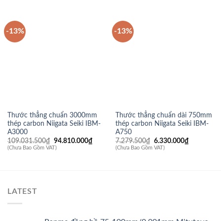
-13%
-13%
Thước thẳng chuẩn 3000mm
Thước thẳng chuẩn dài 750mm
thép carbon Niigata Seiki IBM-
thép carbon Niigata Seiki IBM-
A3000
A750
Giá
Giá
Giá
Giá
109.031.500
₫
94.810.000
₫
7.279.500
₫
6.330.000
₫
gốc
hiện
gốc
hiện
(Chưa Bao Gồm VAT)
(Chưa Bao Gồm VAT)
là:
tại
là:
tại
109.031.500₫.
là:
7.279.500₫.
là:
94.810.000₫.
6.330.000
LATEST