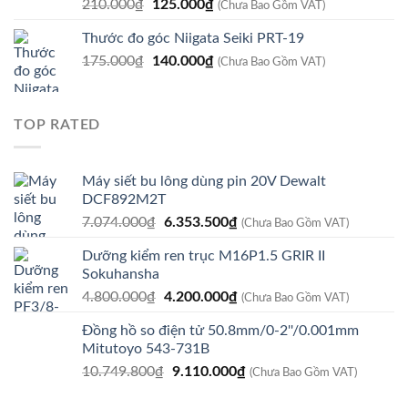
Giá
Giá
210.000
₫
125.000
₫
540.000₫.
(Chưa Bao Gồm VAT)
gốc
hiện
Thước đo góc Niigata Seiki PRT-19
là:
tại
Giá
Giá
175.000
₫
210.000₫.
140.000
₫
là:
(Chưa Bao Gồm VAT)
gốc
hiện
125.000₫.
là:
tại
175.000₫.
là:
TOP RATED
140.000₫.
Máy siết bu lông dùng pin 20V Dewalt
DCF892M2T
Giá
Giá
7.074.000
₫
6.353.500
₫
(Chưa Bao Gồm VAT)
gốc
hiện
Dưỡng kiểm ren trục M16P1.5 GRIR II
là:
tại
Sokuhansha
7.074.000₫.
là:
Giá
Giá
4.800.000
₫
4.200.000
₫
6.353.500₫.
(Chưa Bao Gồm VAT)
gốc
hiện
Đồng hồ so điện tử 50.8mm/0-2''/0.001mm
là:
tại
Mitutoyo 543-731B
4.800.000₫.
là:
Giá
Giá
10.749.800
₫
9.110.000
₫
4.200.000₫.
(Chưa Bao Gồm VAT)
gốc
hiện