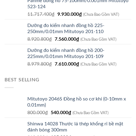
Panme đồng hồ 75-100mm/0.001mm Mitutoyo
523-124
Giá
Giá
11.717.400
₫
9.930.000
₫
(Chưa Bao Gồm VAT)
gốc
hiện
Dưỡng đo kiểm nhanh đồng hồ 225-
là:
tại
250mm/0.01mm Mitutoyo 201-110
11.717.400₫.
là:
Giá
Giá
8.920.800
₫
7.560.000
₫
9.930.000₫.
(Chưa Bao Gồm VAT)
gốc
hiện
Dưỡng đo kiểm nhanh đồng hồ 200-
là:
tại
225mm/0.01mm Mitutoyo 201-109
8.920.800₫.
là:
Giá
Giá
8.979.800
₫
7.610.000
₫
7.560.000₫.
(Chưa Bao Gồm VAT)
gốc
hiện
là:
tại
BEST SELLING
8.979.800₫.
là:
7.610.000₫.
Mitutoyo 2046S Đồng hồ so cơ khí (0-10mm x
0.01mm)
Giá
Giá
800.000
₫
540.000
₫
(Chưa Bao Gồm VAT)
gốc
hiện
Shinwa 14028 Thước lá thép khổng rỉ bề mặt
là:
tại
đánh bóng 300mm
800.000₫.
là: