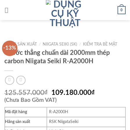
Skip
0
to
content
HÃNG SẢN XUẤT
/
NIIGATA SEIKI (SK)
/
KIỂM TRA BỀ MẶT
-13%
Thước thẳng chuẩn dài 2000mm thép
carbon Niigata Seiki R-A2000H
Giá
Giá
125.557.000
₫
109.180.000
₫
gốc
hiện
(Chưa Bao Gồm VAT)
là:
tại
Mã đặt hàng
R-A2000H
125.557.000₫.
là:
109.180.00
Hãng sản xuất
RSK NiigataSeiki