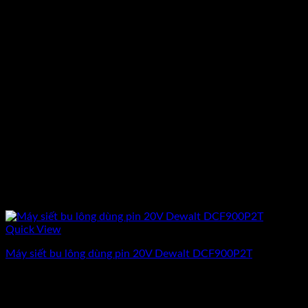
Quick View
Máy siết bu lông dùng pin 20V Dewalt DCF900P2T
Giá
Giá
8.575.200
₫
7.701.800
₫
(Chưa Bao Gồm VAT)
gốc
hiện
-10%
là:
tại