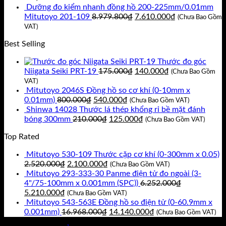
9.930.000₫.
là:
tại
Dưỡng đo kiểm nhanh đồng hồ 200-225mm/0.01mm
8.920.800₫.
Giá
là:
Giá
Mitutoyo 201-109
8.979.800
₫
7.610.000
₫
(Chưa Bao Gồm
gốc
7.560.000₫.
hiện
VAT)
là:
tại
Best Selling
8.979.800₫.
là:
7.610.000₫.
Thước đo góc
Giá
Giá
Niigata Seiki PRT-19
175.000
₫
140.000
₫
(Chưa Bao Gồm
gốc
hiện
VAT)
là:
tại
Mitutoyo 2046S Đồng hồ so cơ khí (0-10mm x
Giá
Giá
175.000₫.
là:
0.01mm)
800.000
₫
540.000
₫
(Chưa Bao Gồm VAT)
gốc
hiện
140.000₫.
Shinwa 14028 Thước lá thép khổng rỉ bề mặt đánh
là:
Giá
tại
Giá
bóng 300mm
210.000
₫
125.000
₫
(Chưa Bao Gồm VAT)
800.000₫.
gốc
là:
hiện
Top Rated
là:
540.000₫.
tại
210.000₫.
là:
Mitutoyo 530-109 Thước cặp cơ khí (0-300mm x 0.05)
125.000₫.
Giá
Giá
2.520.000
₫
2.100.000
₫
(Chưa Bao Gồm VAT)
gốc
hiện
Mitutoyo 293-333-30 Panme điện tử đo ngoài (3-
là:
tại
4"/75-100mm x 0.001mm (SPC))
6.252.000
₫
Giá
Giá
2.520.000₫.
là:
5.210.000
₫
(Chưa Bao Gồm VAT)
gốc
hiện
2.100.000₫.
Mitutoyo 543-563E Đồng hồ so điện tử (0-60.9mm x
là:
tại
Giá
Giá
0.001mm)
16.968.000
₫
14.140.000
₫
(Chưa Bao Gồm VAT)
6.252.000₫.
là:
gốc
hiện