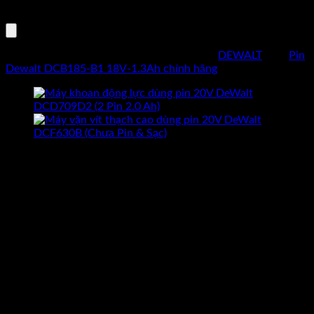
số
thông số kỹ thuật chính xác.
lượng
Mã sản phẩm:
6386467669159
Danh mục:
DEWALT
Thẻ:
Pin
Dewalt DCB185-B1 18V-1.3Ah chính hãng
CAM KẾT HÀNG CHÍNH HÃNG
Hoàn tiền gấp 10 lần nếu phát hiện
dungcukythuat.com là hàng giả.
GIÁ TỐT NHẤT THỊ TRƯỜNG
Cam kết luôn mang lại sản phẩm
chất lượng với giá tốt nhất.
ĐỔI TRẢ TRONG 7 NGÀY
Khi hàng bị sai mẫu, lỗi kỹ thuật được
đỗi hàng trong 7 ngày –
Xem thêm
GIAO HÀNG MIỄN PHÍ
Giao hàng miễn phí cho đơn hàng
trên 2.000.000 –
Xem thêm