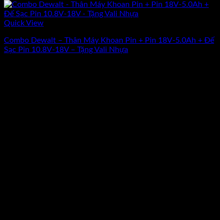
Quick View
Combo Dewalt – Thân Máy Khoan Pin + Pin 18V-5.0Ah + Đế
Sạc Pin 10.8V-18V – Tặng Vali Nhựa
Giá
Giá
4.633.200
₫
4.161.300
₫
(Chưa Bao Gồm VAT)
gốc
hiện
-10%
là:
tại
4.633.200₫.
là:
4.161.300₫.