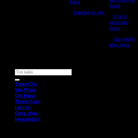
sách đổi trả
hàng
hàng
✅Thời làm việc: 8h-17h từ thứ
✅
Liên hệ tư vấn
2 đến thứ 7.
✅
Chính
sách bảo
hành
✅
Quy trình
giao hàng
Copyright © 2022 by dungcukythuat.com. All rights reserved
Tìm
kiếm:
Trang Chủ
Sản Phẩm
Giỏ Hàng
Thanh Toán
Liên hệ
Đăng nhập
Newsletter
Đăng nhập