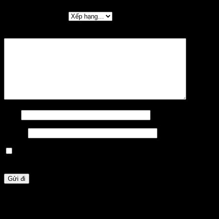
Đánh giá của bạn
*
Nhận xét của bạn
*
Tên
*
Email
*
Lưu tên của tôi, email, và trang web trong trình duyệt này
cho lần bình luận kế tiếp của tôi.
Sản phẩm tương tự
-23%