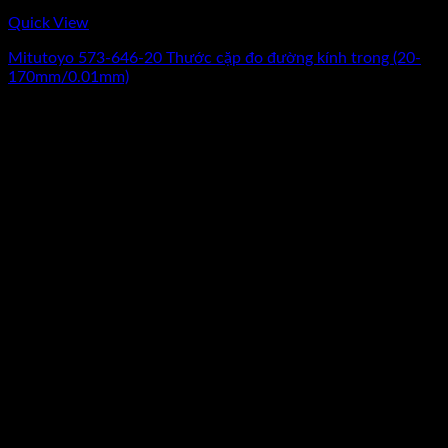
Quick View
Mitutoyo 573-646-20 Thước cặp đo đường kính trong (20-
170mm/0.01mm)
Giá
Giá
14.620.000
₫
11.280.000
₫
(Chưa Bao Gồm VAT)
gốc
hiện
-17%
là:
tại
14.620.000₫.
là:
11.280.000₫.