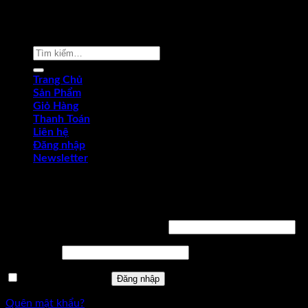
Copyright © 2022 by dungcukythuat.com. All rights reserved
Tìm
kiếm:
Trang Chủ
Sản Phẩm
Giỏ Hàng
Thanh Toán
Liên hệ
Đăng nhập
Newsletter
Đăng nhập
Tên tài khoản hoặc địa chỉ email
*
Mật khẩu
*
Ghi nhớ mật khẩu
Đăng nhập
Quên mật khẩu?