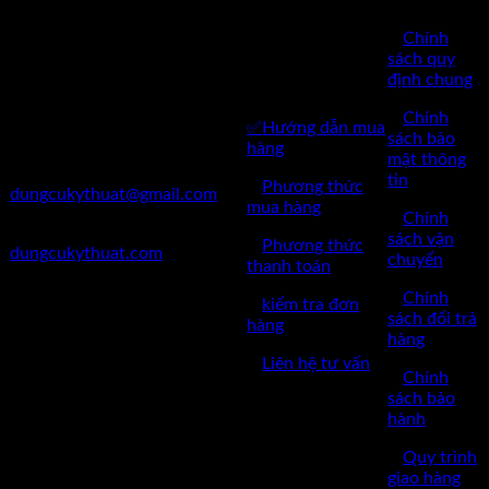
Kỹ Thuật Việt Nam
CHĂM SÓC
✅
Chính
✅Thôn Du Nội, Xã Mai Lâm,
KHÁCH
sách quy
Huyện Đông Anh, Thành Phố
định chung
HÀNG
Hà Nội
✅
Chính
✅Hướng dẫn mua
✅Điện Thoại: 0962 598 524
sách bảo
hàng
mật thông
✅Mail:
tin
✅
Phương thức
dungcukythuat@gmail.com
mua hàng
✅
Chính
✅Website:
sách vận
✅
Phương thức
dungcukythuat.com
chuyển
thanh toán
✅GPKD: 0110290164 cấp
✅
Chính
✅
kiểm tra đơn
ngày 17/03/2023
sách đổi trả
hàng
hàng
✅Thời làm việc: 8h-17h từ thứ
✅
Liên hệ tư vấn
2 đến thứ 7.
✅
Chính
sách bảo
hành
✅
Quy trình
giao hàng