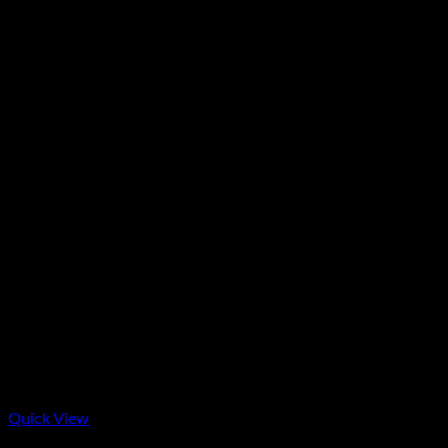
23.800.000₫.
Quick View