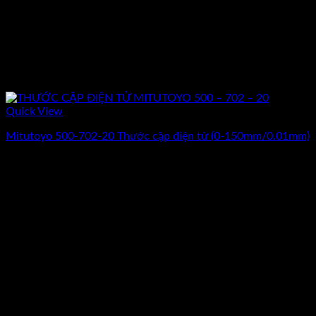
Quick View
Mitutoyo 500-702-20 Thước cặp điện tử (0-150mm/0.01mm)
Giá
Giá
3.060.000
₫
2.550.000
₫
(Chưa Bao Gồm VAT)
gốc
hiện
-13%
là:
tại
3.060.000₫.
là:
2.550.000₫.