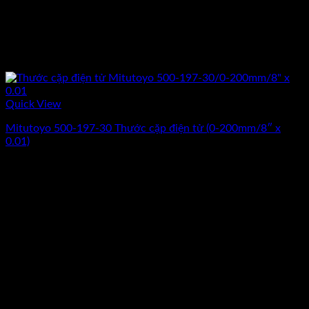
Quick View
Mitutoyo 500-197-30 Thước cặp điện tử (0-200mm/8″ x
0.01)
Giá
Giá
3.330.000
₫
2.740.000
₫
(Chưa Bao Gồm VAT)
gốc
hiện
-15%
là:
tại
3.330.000₫.
là:
2.740.000₫.