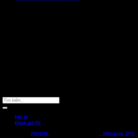
CAM KẾT HÀNG CHÍNH HÃNG
Hoàn tiền gấp 10 lần nếu phát hiện
dungcukythuat.com là hàng giả.
GIÁ TỐT NHẤT THỊ TRƯỜNG
Cam kết luôn mang lại sản phẩm
chất lượng với giá tốt nhất.
ĐỔI TRẢ TRONG 7 NGÀY
Khi hàng bị sai mẫu, lỗi kỹ thuật được
đỗi hàng trong 7 ngày –
Xem thêm
GIAO HÀNG MIỄN PHÍ
Giao hàng miễn phí cho đơn hàng
trên 2.000.000 –
Xem thêm
TƯ VẤN MIỄN PHÍ 24/7
Hotline. 096 2598 524
Sản Phẩm Cần Tìm
Mô tả
Đánh giá (0)
SẢN PHẨM
PANME
ĐO NGOÀI ĐIỆN TỬ
Mitutoyo 293-