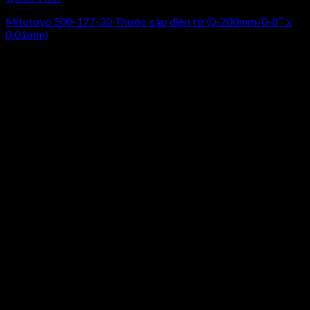
Mitutoyo 500-177-30 Thước cặp điện tử (0-200mm/0-8″ x
0.01mm)
Giá
Giá
7.970.000
₫
7.250.000
₫
(Chưa Bao Gồm VAT)
gốc
hiện
-18%
là:
tại
7.970.000₫.
là:
7.250.000₫.