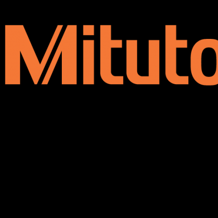
chăng, hai yếu tố không thể thiếu đối với các thương hiệu
đến từ xứ sở Nhật Bản.
Quý khách hàng có nhu cầu mua hoặc tư vấn sản phẩm
panme đo ngoài điện tử Mitutoyo 293-341-30 xin vui lòng :
+
Hotline 090 2181 364
Dungcukythuat.com cam kết cung cấp hàng chính hãng.
Đánh giá
Chưa có đánh giá nào.
Hãy là người đầu tiên nhận xét “Mitutoyo 293-
341-30 Panme điện tử đo ngoài (1-2″x0.001mm)”