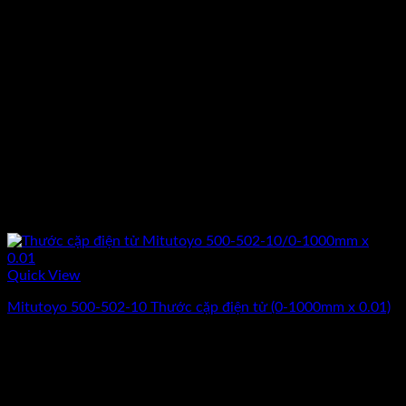
Quick View
Mitutoyo 500-502-10 Thước cặp điện tử (0-1000mm x 0.‎01)
Giá
Giá
28.010.000
₫
23.800.000
₫
(Chưa Bao Gồm VAT)
gốc
hiện
-17%
là:
tại
28.010.000₫.
là: