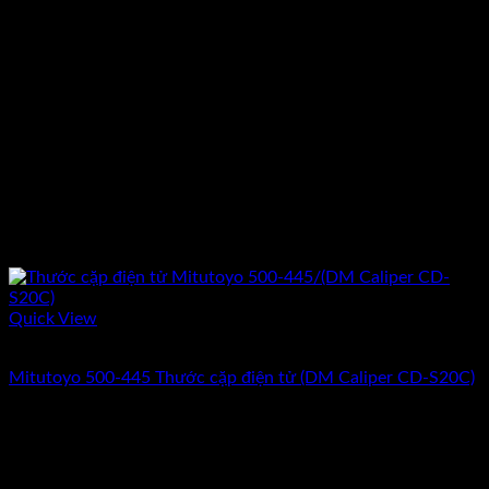
Quick View
Hết hàng
Mitutoyo 500-445 Thước cặp điện tử (DM Caliper CD-S20C)
Giá
Giá
5.190.000
₫
4.510.000
₫
(Chưa Bao Gồm VAT)
gốc
hiện
-9%
là:
tại
5.190.000₫.
là: