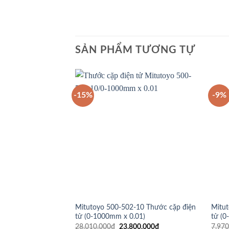
SẢN PHẨM TƯƠNG TỰ
-15%
-9%
Mitutoyo 500-502-10 Thước cặp điện
Mitut
tử (0-1000mm x 0.‎01)
tử (
Giá
Giá
28.010.000
₫
23.800.000
₫
7.970