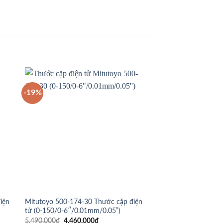
-19%
-17%
iện
Mitutoyo 500-174-30 Thước cặp điện
Mitutoyo 500-507-10
tử (0-150/0-6″/0.01mm/0.05”)
tử (0-1000mm/40″ x 
Giá
Giá
Giá
5.490.000
₫
4.460.000
₫
29.784.000
₫
24.820