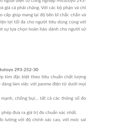
đo ngoài điện tử công nghiệp Mitutoyo 293-
 giá cả phải chăng. Với các bộ phận và chi
o cấp giúp mang lại độ bền bĩ chắc chắn và
ện lợi tối đa cho người tiêu dùng cùng với
ột sự lựa chọn hoàn hảo dành cho người sử
toyo 293-252-30
p kim đặc biệt theo tiêu chuẩn chất lượng
 dàng làm việc với panme điện tử dưới mọi
mạnh, chống bụi… tất cả các thông số đo
hép đưa ra giá trị đo chuẩn xác nhất.
đo lường với độ chính xác cao, với mức sai