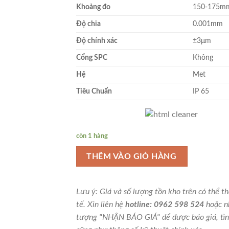
Khoảng đo
150-175m
Độ chia
0.001mm
Độ chính xác
±3μm
Cổng SPC
Không
Hệ
Met
Tiêu Chuẩn
IP 65
còn 1 hàng
THÊM VÀO GIỎ HÀNG
Lưu ý: Giá và số lượng tồn kho trên có thể t
tế. Xin liên hệ
hotline: 0962 598 524
hoặc n
tượng "NHẬN BÁO GIÁ" để được báo giá, tìn