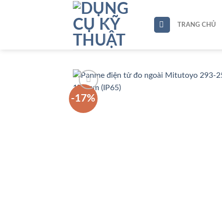
Skip
to
TRANG CHỦ
content
-17%