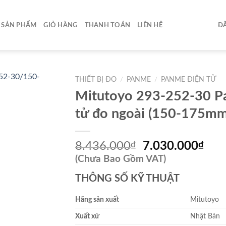
SẢN PHẨM
GIỎ HÀNG
THANH TOÁN
LIÊN HỆ
ĐĂ
THIẾT BỊ ĐO
/
PANME
/
PANME ĐIỆN TỬ
Mitutoyo 293-252-30 P
tử đo ngoài (150-175mm 
Giá
Giá
8.436.000
₫
7.030.000
₫
gốc
hiệ
(Chưa Bao Gồm VAT)
là:
tại
THÔNG SỐ KỸ THUẬT
8.436.000₫.
là:
7.0
Hãng sản xuất
Mitutoyo
Xuất xứ
Nhật Bản