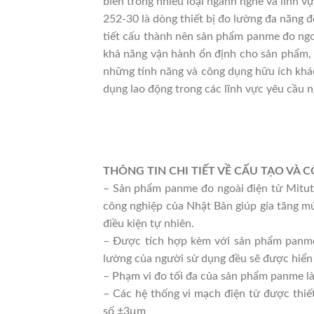
biến trong nhiều loại ngành nghề và lĩnh 
252-30 là dòng thiết bị đo lường đa năng 
tiết cấu thành nên sản phẩm panme đo ngoà
khả năng vận hành ổn định cho sản phẩm, k
những tính năng và công dụng hữu ích khá
dụng lao động trong các lĩnh vực yêu cầu n
THÔNG TIN CHI TIẾT VỀ CẤU TẠO VÀ 
– Sản phẩm panme đo ngoài điện tử Mituto
công nghiệp của Nhật Bản giúp gia tăng m
điều kiện tự nhiên.
– Được tích hợp kèm với sản phẩm panme
lường của người sử dụng đều sẽ được hiển t
– Phạm vi đo tối đa của sản phẩm panme là
– Các hệ thống vi mạch điện tử được thiết
số ±3μm