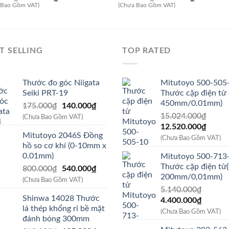
gốc
hiện
gốc
hiện
 Bao Gồm VAT)
(Chưa Bao Gồm VAT)
là:
tại
là:
tại
7.970.000₫.
là:
3.180.000₫.
là:
7.250.000₫.
2.650.000₫
T SELLING
TOP RATED
Thước đo góc Niigata
Mitutoyo 500-505
Seiki PRT-19
Thước cặp điện tử 
450mm/0.01mm)
Giá
Giá
175.000
₫
140.000
₫
gốc
hiện
15.024.000
₫
(Chưa Bao Gồm VAT)
Giá
Giá
là:
tại
12.520.000
₫
Mitutoyo 2046S Đồng
gốc
hiện
175.000₫.
là:
(Chưa Bao Gồm VAT)
hồ so cơ khí (0-10mm x
là:
tại
140.000₫.
0.01mm)
Mitutoyo 500-713
15.024.000₫.
là:
Thước cặp điện tử(
Giá
Giá
800.000
₫
540.000
₫
12.52
200mm/0,01mm)
gốc
hiện
(Chưa Bao Gồm VAT)
là:
tại
5.140.000
₫
Shinwa 14028 Thước
Giá
Giá
800.000₫.
là:
4.400.000
₫
lá thép khổng rỉ bề mặt
gốc
hiện
540.000₫.
(Chưa Bao Gồm VAT)
đánh bóng 300mm
là:
tại