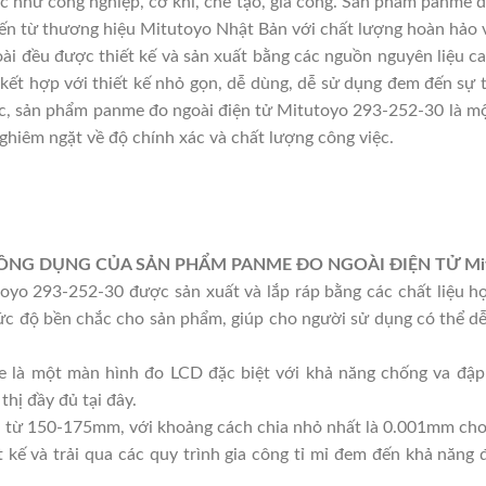
vực như công nghiệp, cơ khí, chế tạo, gia công. Sản phẩm panme 
đến từ thương hiệu Mitutoyo Nhật Bản với chất lượng hoàn hảo và
i đều được thiết kế và sản xuất bằng các nguồn nguyên liệu ca
ết hợp với thiết kế nhỏ gọn, dễ dùng, dễ sử dụng đem đến sự ti
c, sản phẩm panme đo ngoài điện tử Mitutoyo 293-252-30 là m
ghiêm ngặt về độ chính xác và chất lượng công việc.
CÔNG DỤNG CỦA SẢN PHẨM PANME ĐO NGOÀI ĐIỆN TỬ Mitu
yo 293-252-30 được sản xuất và lắp ráp bằng các chất liệu hợ
ức độ bền chắc cho sản phẩm, giúp cho người sử dụng có thể dễ
 là một màn hình đo LCD đặc biệt với khả năng chống va đập 
hị đầy đủ tại đây.
 từ 150-175mm, với khoảng cách chia nhỏ nhất là 0.001mm cho p
 kế và trải qua các quy trình gia công tỉ mỉ đem đến khả năng 