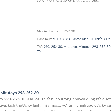
cũng như thông số kỹ thuật chính xác.
Mã sản phẩm:
293-252-30
Danh mục:
MITUTOYO
,
Panme Điện Tử
,
Thiết Bị Đo
Thẻ:
293-252-30
,
Mitutoyo
,
Mitutoyo 293-252-30
Tử
Mitutoyo 293-252-30
 293-252-30 là là loại thiết bị đo lường chuyên dụng rất được 
khuỷa, kích thước xy lanh, máy móc… với tính chính xác cực kỳ 