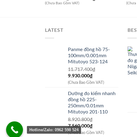
gốc
hiện
(Chưa Bao Gồm VAT)
(Chưa
là:
tại
28.010.000₫.
là:
23.800.000₫.
LATEST
BES
Panme đồng hồ 75-
100mm/0.001mm
Mitutoyo 523-124
11.717.400
₫
Giá
Giá
9.930.000
₫
gốc
hiện
(Chưa Bao Gồm VAT)
là:
tại
Dưỡng đo kiểm nhanh
11.717.400₫.
là:
đồng hồ 225-
9.930.000₫.
250mm/0.01mm
Mitutoyo 201-110
8.920.800
₫
Giá
Giá
7.560.000
₫
Hotline/Zalo: 0962 598 524
gốc
hiện
(Chưa Bao Gồm VAT)