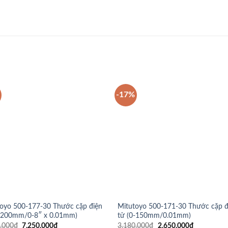
-17%
oyo 500-177-30 Thước cặp điện
Mitutoyo 500-171-30 Thước cặp đ
0-200mm/0-8″ x 0.01mm)
tử (0-150mm/0.01mm)
Giá
Giá
Giá
Giá
.000
₫
7.250.000
₫
3.180.000
₫
2.650.000
₫