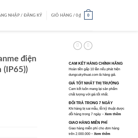
0
NG NHẬP / ĐĂNG KÝ
GIỎ HÀNG /
0
₫
anme điện
CAM KẾT HÀNG CHÍNH HÃNG
(IP65))
Hoàn tiền gấp 10 lần nếu phát hiện
dungcukythuat.com là hàng giả.
GIÁ TỐT NHẤT THỊ TRƯỜNG
Cam kết luôn mang lại sản phẩm
chất lượng với giá tốt nhất.
n
ĐỔI TRẢ TRONG 7 NGÀY
Khi hàng bị sai mẫu, lỗi kỹ thuật được
đỗi hàng trong 7 ngày –
Xem thêm
30.000₫.
GIAO HÀNG MIỄN PHÍ
Giao hàng miễn phí cho đơn hàng
trên 2.000.000 –
Xem thêm