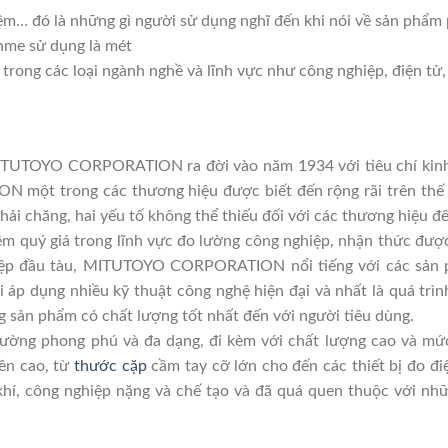
kiệm… đó là những gì người sử dụng nghĩ đến khi nói về sản phẩ
nme sử dụng là mét
trong các loại ngành nghề và lĩnh vực như công nghiệp, điện tử,
MITUTOYO CORPORATION ra đời vào năm 1934 với tiêu chí kinh 
một trong các thương hiệu được biết đến rộng rãi trên thế gi
phải chăng, hai yếu tố không thể thiếu đối với các thương hiệu đ
iệm quý giá trong lĩnh vực đo lường công nghiệp, nhận thức đư
iệp đầu tàu, MITUTOYO CORPORATION nổi tiếng với các sản 
ại áp dụng nhiều kỹ thuật công nghệ hiện đại và nhất là quá trì
 sản phẩm có chất lượng tốt nhất đến với người tiêu dùng.
 lường phong phú và đa dạng, đi kèm với chất lượng cao và m
ền cao, từ
thước cặp
cầm tay cỡ lớn cho đến các thiết bị đo đi
ơ khí, công nghiệp nặng và chế tạo và đã quá quen thuộc với nh