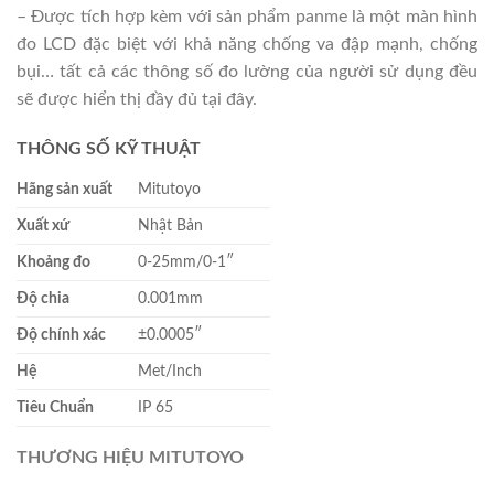
– Được tích hợp kèm với sản phẩm panme là một màn hình
đo LCD đặc biệt với khả năng chống va đập mạnh, chống
bụi… tất cả các thông số đo lường của người sử dụng đều
sẽ được hiển thị đầy đủ tại đây.
THÔNG SỐ KỸ THUẬT
Hãng sản xuất
Mitutoyo
Xuất xứ
Nhật Bản
Khoảng đo
0-25mm/0-1″
Độ chia
0.001mm
Độ chính xác
±0.0005″
Hệ
Met/Inch
Tiêu Chuẩn
IP 65
THƯƠNG HIỆU MITUTOYO