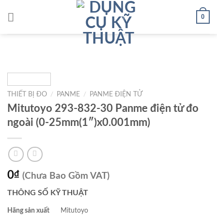
Skip
0
to
content
THIẾT BỊ ĐO
/
PANME
/
PANME ĐIỆN TỬ
Mitutoyo 293-832-30 Panme điện tử đo
ngoài (0-25mm(1″)x0.001mm)
0
₫
(Chưa Bao Gồm VAT)
THÔNG SỐ KỸ THUẬT
Hãng sản xuất
Mitutoyo