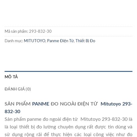
Mã sản phẩm:
293-832-30
Danh mục:
MITUTOYO
,
Panme Điện Tử
,
Thiết Bị Đo
MÔ TẢ
ĐÁNH GIÁ (0)
SẢN PHẨM
PANME
ĐO NGOÀI ĐIỆN TỬ
Mitutoyo 293-
832-30
Sản phẩm panme đo ngoài điện tử Mitutoyo 293-832-30 là
là loại thiết bị đo lường chuyên dụng rất được tin dùng và
sử dụng rộng rãi để thực hiện các loại công việc như đo