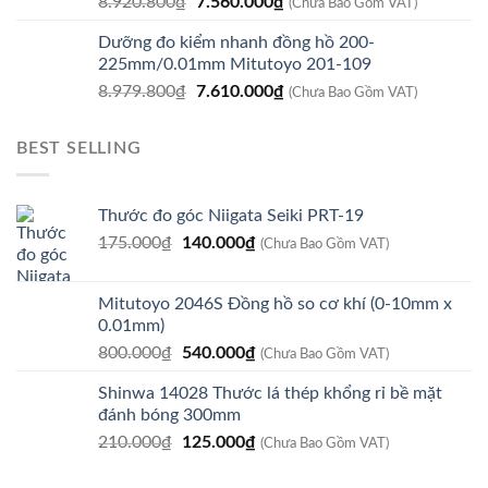
Giá
Giá
8.920.800
₫
7.560.000
₫
9.930.000₫.
(Chưa Bao Gồm VAT)
gốc
hiện
Dưỡng đo kiểm nhanh đồng hồ 200-
là:
tại
225mm/0.01mm Mitutoyo 201-109
8.920.800₫.
là:
Giá
Giá
8.979.800
₫
7.610.000
₫
7.560.000₫.
(Chưa Bao Gồm VAT)
gốc
hiện
là:
tại
BEST SELLING
8.979.800₫.
là:
7.610.000₫.
Thước đo góc Niigata Seiki PRT-19
Giá
Giá
175.000
₫
140.000
₫
(Chưa Bao Gồm VAT)
gốc
hiện
là:
tại
Mitutoyo 2046S Đồng hồ so cơ khí (0-10mm x
175.000₫.
là:
0.01mm)
140.000₫.
Giá
Giá
800.000
₫
540.000
₫
(Chưa Bao Gồm VAT)
gốc
hiện
Shinwa 14028 Thước lá thép khổng rỉ bề mặt
là:
tại
đánh bóng 300mm
800.000₫.
là:
Giá
Giá
210.000
₫
125.000
₫
540.000₫.
(Chưa Bao Gồm VAT)
gốc
hiện
là:
tại