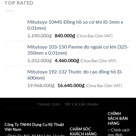
TOP RATED
210.000₫.
là:
125.000₫.
Mitutoyo 1044S Đồng hồ so cơ khí (0-5mm x
0.01mm)
Giá
Giá
1.190.000
₫
840.000
₫
(Chưa Bao Gồm VAT)
gốc
hiện
Mitutoyo 103-150 Panme đo ngoài cơ khí (325-
là:
tại
350mm x 0.01mm)
1.190.000₫.
là:
Giá
Giá
5.352.000
₫
4.460.000
₫
840.000₫.
(Chưa Bao Gồm VAT)
gốc
hiện
Mitutoyo 192-132 Thước đo cao đồng hồ (0-
là:
tại
600mm)
5.352.000₫.
là:
Giá
Giá
19.968.000
₫
16.640.000
₫
4.460.000₫.
(Chưa Bao Gồm VAT)
gốc
hiện
là:
tại
19.968.000₫.
là:
TRANG CHỦ
TẤT CẢ SẢN PHẨM
16.640.000₫.
CHÍNH
SÁCH BÁN
HÀNG
Công Ty TNHH Dụng Cụ Kỹ Thuật
CHĂM SÓC
Việt Nam
✅
Chính sách
KHÁCH HÀNG
quy định