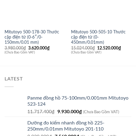
Mitutoyo 500-178-30 Thước
Mitutoyo 500-505-10 Thước
cặp điện tử (0-6″/0-
cặp điện tử (0-
150mm/0.01 mm)
450mm/0.01mm)
Giá
Giá
Giá
Giá
3.980.000
₫
3.620.000
₫
15.024.000
₫
12.520.000
₫
gốc
hiện
gốc
hiện
(Chưa Bao Gồm VAT)
(Chưa Bao Gồm VAT)
là:
tại
là:
tại
3.980.000₫.
là:
15.024.000₫.
là:
3.620.000₫.
12.520.
LATEST
Panme đồng hồ 75-100mm/0.001mm Mitutoyo
523-124
Giá
Giá
11.717.400
₫
9.930.000
₫
(Chưa Bao Gồm VAT)
gốc
hiện
Dưỡng đo kiểm nhanh đồng hồ 225-
là:
tại
250mm/0.01mm Mitutoyo 201-110
11.717.400₫.
là: