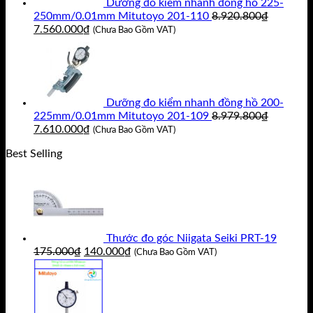
Dưỡng đo kiểm nhanh đồng hồ 225-
250mm/0.01mm Mitutoyo 201-110
8.920.800
₫
Giá
Giá
7.560.000
₫
(Chưa Bao Gồm VAT)
gốc
hiện
là:
tại
8.920.800₫.
là:
7.560.000₫.
Dưỡng đo kiểm nhanh đồng hồ 200-
225mm/0.01mm Mitutoyo 201-109
8.979.800
₫
Giá
Giá
7.610.000
₫
(Chưa Bao Gồm VAT)
gốc
hiện
Best Selling
là:
tại
8.979.800₫.
là:
7.610.000₫.
Thước đo góc Niigata Seiki PRT-19
Giá
Giá
175.000
₫
140.000
₫
(Chưa Bao Gồm VAT)
gốc
hiện
là:
tại
175.000₫.
là:
140.000₫.