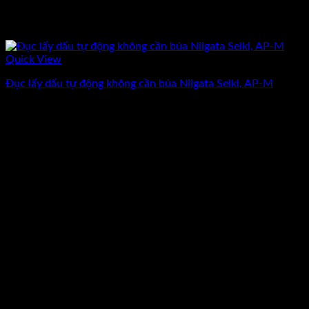
Quick View
Đục lấy dấu tự động không cần búa Niigata Seiki, AP-M
Giá
Giá
387.500
₫
310.000
₫
(Chưa Bao Gồm VAT)
gốc
hiện
-20%
là:
tại
387.500₫.
là:
310.000₫.