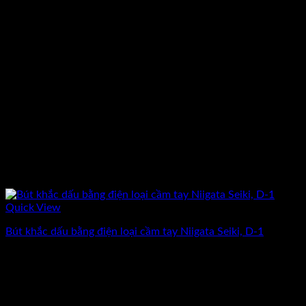
Quick View
Bút khắc dấu bằng điện loại cầm tay Niigata Seiki, D-1
Giá
Giá
1.437.500
₫
1.250.000
₫
(Chưa Bao Gồm VAT)
gốc
hiện
-20%
là:
tại
1.437.500₫.
là: