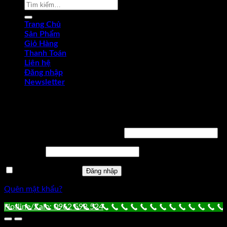
Tìm
kiếm:
Trang Chủ
Sản Phẩm
Giỏ Hàng
Thanh Toán
Liên hệ
Đăng nhập
Newsletter
Đăng nhập
Tên tài khoản hoặc địa chỉ email
*
Mật khẩu
*
Ghi nhớ mật khẩu
Đăng nhập
Quên mật khẩu?
Hotline/Zalo: 0962 598 524