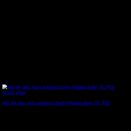
Quick View
Bút lấy dấu mũi carbide 0.5mm Niigata Seiki, SC-P05
Giá
Giá
195.500
₫
170.000
₫
(Chưa Bao Gồm VAT)
gốc
hiện
-20%
là:
tại
195.500₫.
là: