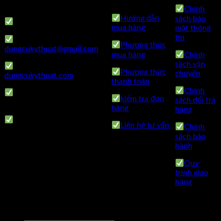
Hà Nội
Chính
Hướng dẫn
sách bảo
Điện Thoại: 0962 598 524
mua hàng
mật thông
tin
Mail:
Phương thức
dungcukythuat@gmail.com
mua hàng
Chính
sách vận
Website:
Phương thức
chuyển
dungcukythuat.com
thanh toán
Chính
GPKD: 0110290164 cấp
kiểm tra đơn
sách đổi trả
ngày 17/03/2023
hàng
hàng
Thời làm việc: 8h-17h từ
Liên hệ tư vấn
Chính
thứ 2 đến thứ 7.
sách bảo
hành
Quy
trình giao
hàng
Copyright © 2022 by dungcukythuat.com. All rights reserved