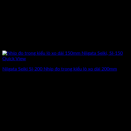
Quick View
Niigata Seiki SI-200 Nhíp đo trong kiểu lò xo dài 200mm
Giá
Giá
462.500
₫
370.000
₫
(Chưa Bao Gồm VAT)
gốc
hiện
-13%
là:
tại
462.500₫.
là:
370.000₫.