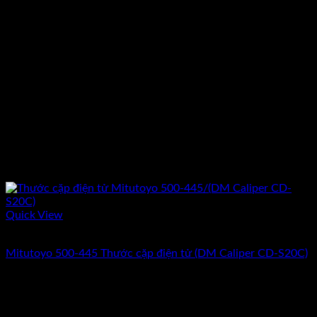
Quick View
Hết hàng
Mitutoyo 500-445 Thước cặp điện tử (DM Caliper CD-S20C)
Giá
Giá
5.190.000
₫
4.510.000
₫
(Chưa Bao Gồm VAT)
gốc
hiện
-17%
là:
tại