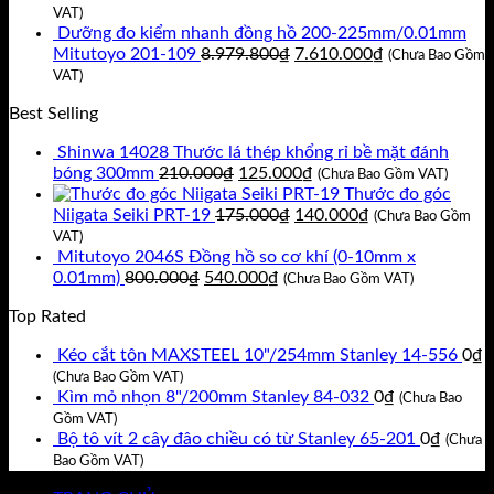
11.717.400₫.
là:
gốc
hiện
VAT)
9.930.000₫.
là:
tại
Dưỡng đo kiểm nhanh đồng hồ 200-225mm/0.01mm
8.920.800₫.
Giá
là:
Giá
Mitutoyo 201-109
8.979.800
₫
7.610.000
₫
(Chưa Bao Gồm
gốc
7.560.000₫.
hiện
VAT)
là:
tại
Best Selling
8.979.800₫.
là:
7.610.000₫.
Shinwa 14028 Thước lá thép khổng rỉ bề mặt đánh
Giá
Giá
bóng 300mm
210.000
₫
125.000
₫
(Chưa Bao Gồm VAT)
gốc
hiện
Thước đo góc
là:
Giá
tại
Giá
Niigata Seiki PRT-19
175.000
₫
140.000
₫
(Chưa Bao Gồm
210.000₫.
gốc
là:
hiện
VAT)
là:
125.000₫.
tại
Mitutoyo 2046S Đồng hồ so cơ khí (0-10mm x
Giá
Giá
175.000₫.
là:
0.01mm)
800.000
₫
540.000
₫
(Chưa Bao Gồm VAT)
gốc
hiện
140.000₫.
Top Rated
là:
tại
800.000₫.
là:
Kéo cắt tôn MAXSTEEL 10"/254mm Stanley 14-556
0
₫
540.000₫.
(Chưa Bao Gồm VAT)
Kìm mỏ nhọn 8"/200mm Stanley 84-032
0
₫
(Chưa Bao
Gồm VAT)
Bộ tô vít 2 cây đâo chiều có từ Stanley 65-201
0
₫
(Chưa
Bao Gồm VAT)