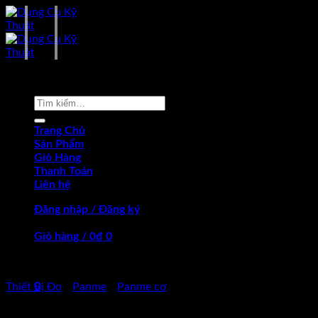
Skip
to
content
-17%
Tìm
kiếm:
Trang Chủ
Sản Phẩm
Giỏ Hàng
Thanh Toán
Liên hệ
Đăng nhập / Đăng ký
Giỏ hàng /
0
₫
0
Chưa có sản phẩm trong giỏ hàng.
0
Thiết Bị Đo
/
Panme
/
Panme cơ
Giỏ hàng