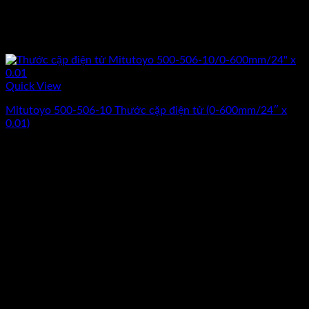
Quick View
Mitutoyo 500-506-10 Thước cặp điện tử (0-600mm/24″ x
0.01)
Giá
Giá
16.176.000
₫
13.480.000
₫
(Chưa Bao Gồm VAT)
gốc
hiện
-17%
là:
tại
16.176.000₫.
là:
13.480.000₫.