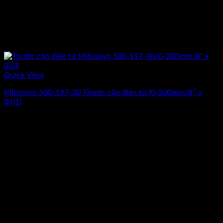
Quick View
Mitutoyo 500-197-30 Thước cặp điện tử (0-200mm/8″ x
0.01)
Giá
Giá
3.330.000
₫
2.740.000
₫
(Chưa Bao Gồm VAT)
gốc
hiện
-13%
là:
tại
3.330.000₫.
là:
2.740.000₫.