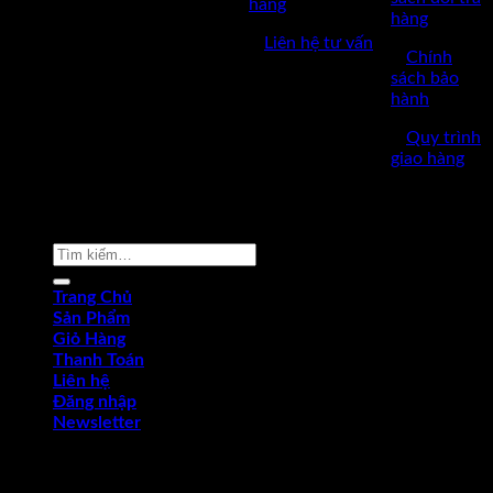
hàng
hàng
✅Thời làm việc: 8h-17h từ thứ
✅
Liên hệ tư vấn
2 đến thứ 7.
✅
Chính
sách bảo
hành
✅
Quy trình
giao hàng
Copyright © 2022 by dungcukythuat.com. All rights reserved
Tìm
kiếm:
Trang Chủ
Sản Phẩm
Giỏ Hàng
Thanh Toán
Liên hệ
Đăng nhập
Newsletter
Đăng nhập