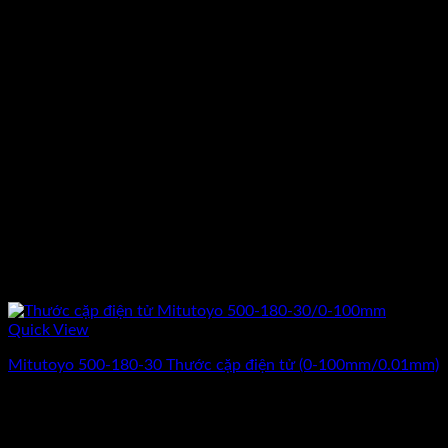
Quick View
Mitutoyo 500-180-30 Thước cặp điện tử (0-100mm/0.01mm)
Giá
Giá
2.690.000
₫
2.200.000
₫
(Chưa Bao Gồm VAT)
gốc
hiện
-21%
là:
tại