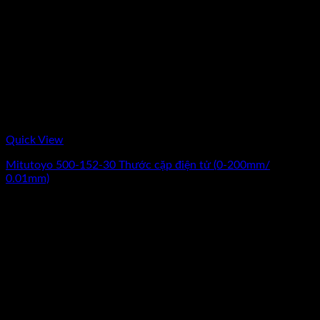
Quick View
Mitutoyo 500-152-30 Thước cặp điện tử (0-200mm/
0.01mm)
Giá
Giá
3.732.000
₫
3.110.000
₫
(Chưa Bao Gồm VAT)
gốc
hiện
-18%
là:
tại
3.732.000₫.
là:
3.110.000₫.