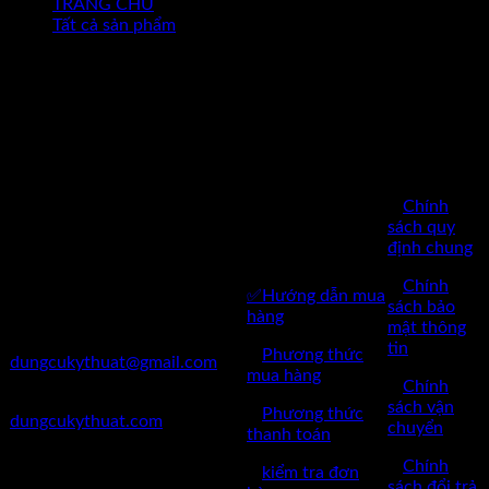
TRANG CHỦ
Tất cả sản phẩm
CHÍNH
SÁCH
BÁN
Công Ty TNHH Dụng Cụ
HÀNG
Kỹ Thuật Việt Nam
CHĂM SÓC
✅
Chính
✅Thôn Du Nội, Xã Mai Lâm,
KHÁCH
sách quy
Huyện Đông Anh, Thành Phố
định chung
HÀNG
Hà Nội
✅
Chính
✅Hướng dẫn mua
✅Điện Thoại: 0962 598 524
sách bảo
hàng
mật thông
✅Mail:
tin
✅
Phương thức
dungcukythuat@gmail.com
mua hàng
✅
Chính
✅Website:
sách vận
✅
Phương thức
dungcukythuat.com
chuyển
thanh toán
✅GPKD: 0110290164 cấp
✅
Chính
✅
kiểm tra đơn
ngày 17/03/2023
sách đổi trả