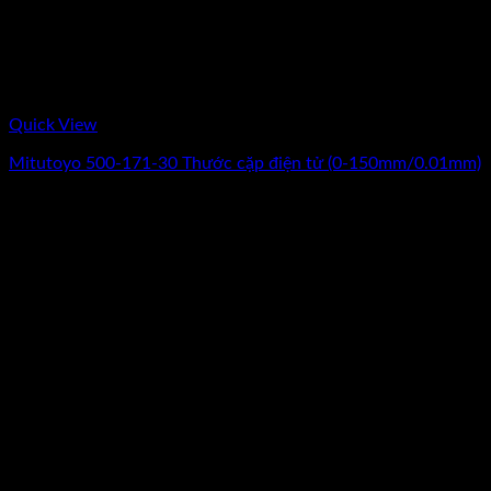
Quick View
Mitutoyo 500-171-30 Thước cặp điện tử (0-150mm/0.01mm)
Giá
Giá
3.180.000
₫
2.650.000
₫
(Chưa Bao Gồm VAT)
gốc
hiện
-22%
là:
tại
3.180.000₫.
là:
2.650.000₫.