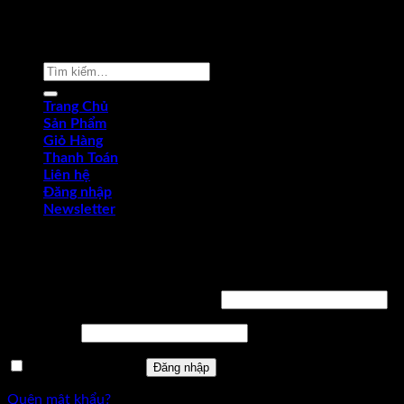
Copyright © 2022 by dungcukythuat.com. All rights reserved
Tìm
kiếm:
Trang Chủ
Sản Phẩm
Giỏ Hàng
Thanh Toán
Liên hệ
Đăng nhập
Newsletter
Đăng nhập
Tên tài khoản hoặc địa chỉ email
*
Mật khẩu
*
Ghi nhớ mật khẩu
Đăng nhập
Quên mật khẩu?