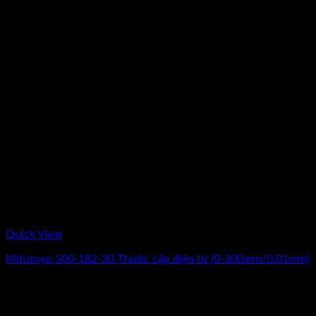
Quick View
Mitutoyo 500-182-30 Thước cặp điện tử (0-200mm/0.01mm)
Giá
Giá
3.132.000
₫
2.610.000
₫
(Chưa Bao Gồm VAT)
gốc
hiện
-17%
là:
tại