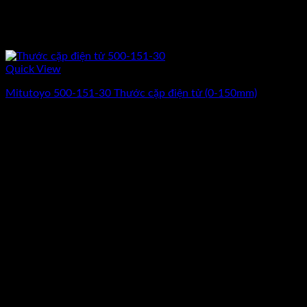
Quick View
Mitutoyo 500-151-30 Thước cặp điện tử (0-150mm)
Giá
Giá
3.168.000
₫
2.640.000
₫
(Chưa Bao Gồm VAT)
gốc
hiện
-17%
là:
tại
3.168.000₫.
là:
2.640.000₫.