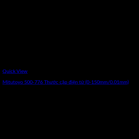
Quick View
Mitutoyo 500-776 Thước cặp điện tử (0-150mm/0.01mm)
Giá
Giá
6.070.000
₫
4.750.000
₫
(Chưa Bao Gồm VAT)
gốc
hiện
-23%
là:
tại
6.070.000₫.
là:
4.750.000₫.