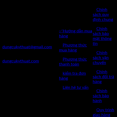
Kỹ Thuật Việt Nam
CHĂM SÓC
✅
Chính
✅Thôn Du Nội, Xã Mai Lâm,
KHÁCH
sách quy
Huyện Đông Anh, Thành Phố
định chung
HÀNG
Hà Nội
✅
Chính
✅Hướng dẫn mua
✅Điện Thoại: 0962 598 524
sách bảo
hàng
mật thông
✅Mail:
tin
✅
Phương thức
dungcukythuat@gmail.com
mua hàng
✅
Chính
✅Website:
sách vận
✅
Phương thức
dungcukythuat.com
chuyển
thanh toán
✅GPKD: 0110290164 cấp
✅
Chính
✅
kiểm tra đơn
ngày 17/03/2023
sách đổi trả
hàng
hàng
✅Thời làm việc: 8h-17h từ thứ
✅
Liên hệ tư vấn
2 đến thứ 7.
✅
Chính
sách bảo
hành
✅
Quy trình
giao hàng