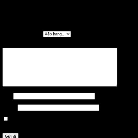
Chưa có đánh giá nào.
Hãy là người đầu tiên nhận xét “Mitutoyo 505-
731 Thước cặp đồng hồ 200mm/0.02mm”
Đánh giá của bạn
*
Nhận xét của bạn
*
Tên
*
Email
*
Lưu tên của tôi, email, và trang web trong trình duyệt này
cho lần bình luận kế tiếp của tôi.