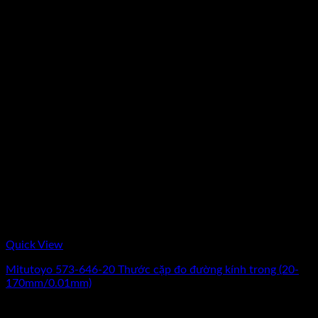
Quick View
Mitutoyo 573-646-20 Thước cặp đo đường kính trong (20-
170mm/0.01mm)
Giá
Giá
14.620.000
₫
11.280.000
₫
(Chưa Bao Gồm VAT)