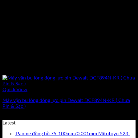
Quick View
Máy vặn bu lông động lực pin Dewalt DCF894N-KR ( Chưa
Pin & Sạc )
Giá
Giá
3.402.000
₫
3.055.500
₫
(Chưa Bao Gồm VAT)
gốc
hiện
Latest
là:
tại
Panme đồng hồ 75-100mm/0.001mm Mitutoyo 523-
3.402.000₫.
là: