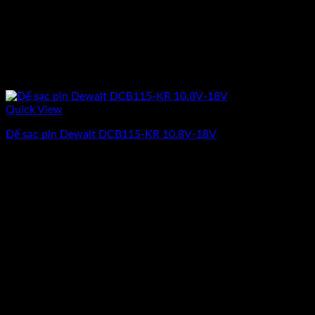
Quick View
Đế sạc pin Dewalt DCB115-KR 10.8V-18V
Giá
Giá
702.000
₫
630.500
₫
(Chưa Bao Gồm VAT)
gốc
hiện
-10%
là:
tại
702.000₫.
là:
630.500₫.