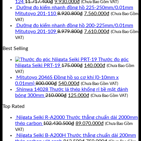
Giá
Giá
124
11.717.400
₫
9.930.000
₫
3.055.500₫.
(Chưa Bao Gồm VAT)
gốc
hiện
Dưỡng đo kiểm nhanh đồng hồ 225-250mm/0.01mm
là:
tại
Giá
Giá
Mitutoyo 201-110
8.920.800
₫
7.560.000
₫
(Chưa Bao Gồm
11.717.400₫.
là:
gốc
hiện
VAT)
9.930.000₫.
là:
tại
Dưỡng đo kiểm nhanh đồng hồ 200-225mm/0.01mm
8.920.800₫.
Giá
là:
Giá
Mitutoyo 201-109
8.979.800
₫
7.610.000
₫
(Chưa Bao Gồm
gốc
7.560.000₫.
hiện
VAT)
là:
tại
Best Selling
8.979.800₫.
là:
7.610.000₫.
Thước đo góc
Giá
Giá
Niigata Seiki PRT-19
175.000
₫
140.000
₫
(Chưa Bao Gồm
gốc
hiện
VAT)
là:
tại
Mitutoyo 2046S Đồng hồ so cơ khí (0-10mm x
Giá
Giá
175.000₫.
là:
0.01mm)
800.000
₫
540.000
₫
(Chưa Bao Gồm VAT)
gốc
hiện
140.000₫.
Shinwa 14028 Thước lá thép khổng rỉ bề mặt đánh
là:
Giá
tại
Giá
bóng 300mm
210.000
₫
125.000
₫
(Chưa Bao Gồm VAT)
800.000₫.
gốc
là:
hiện
Top Rated
là:
540.000₫.
tại
210.000₫.
là:
Niigata Seiki R-A2000 Thước thẳng chuẩn dài 2000mm
125.000₫.
Giá
Giá
thép carbon
102.430.500
₫
89.070.000
₫
(Chưa Bao Gồm
gốc
hiện
VAT)
là:
tại
Niigata Seiki B-A200H Thước thẳng chuẩn dài 200mm
102.430.500₫.
Giá
là:
Giá