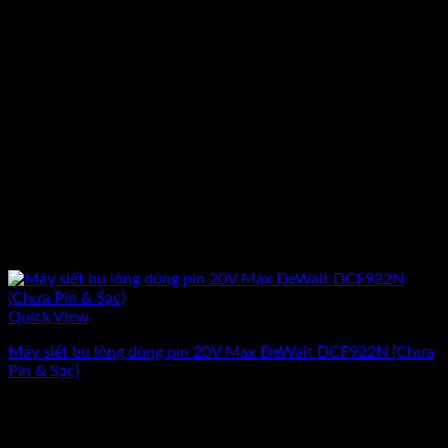
Quick View
Máy siết bu lông dùng pin 20V Max DeWalt DCF922N (Chưa
Pin & Sạc)
Giá
Giá
3.240.000
₫
2.910.000
₫
(Chưa Bao Gồm VAT)
gốc
hiện
-10%
là:
tại