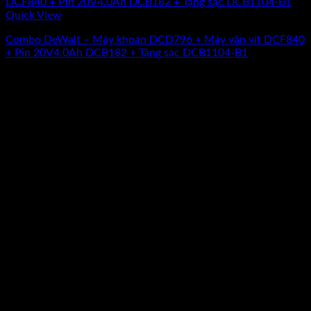
Quick View
Combo DeWalt – Máy khoan DCD796 + Máy vặn vít DCF840
+ Pin 20V4.0Ah DCB182 + Tặng sạc DCB1104-B1
Giá
Giá
5.700.240
₫
5.119.660
₫
(Chưa Bao Gồm VAT)
gốc
hiện
-10%
là:
tại
5.700.240₫.
là:
5.119.660₫.