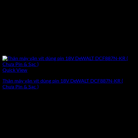
Quick View
Thân máy vặn vít dùng pin 18V DeWALT DCF887N-KR (
Chưa Pin & Sạc )
Giá
Giá
2.635.200
₫
2.366.800
₫
(Chưa Bao Gồm VAT)
gốc
hiện
-10%
là:
tại
2.635.200₫.
là:
2.366.800₫.