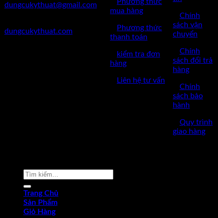
✅
Phương thức
dungcukythuat@gmail.com
mua hàng
✅
Chính
✅Website:
sách vận
✅
Phương thức
dungcukythuat.com
chuyển
thanh toán
✅GPKD: 0110290164 cấp
✅
Chính
✅
kiểm tra đơn
ngày 17/03/2023
sách đổi trả
hàng
hàng
✅Thời làm việc: 8h-17h từ thứ
✅
Liên hệ tư vấn
2 đến thứ 7.
✅
Chính
sách bảo
hành
✅
Quy trình
giao hàng
Copyright © 2022 by dungcukythuat.com. All rights reserved
Tìm
kiếm:
Trang Chủ
Sản Phẩm
Giỏ Hàng