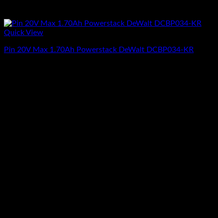
Quick View
Pin 20V Max 1.70Ah Powerstack DeWalt DCBP034-KR
Giá
Giá
1.566.000
₫
1.406.500
₫
(Chưa Bao Gồm VAT)
gốc
hiện
-10%
là:
tại
1.566.000₫.
là:
1.406.500₫.