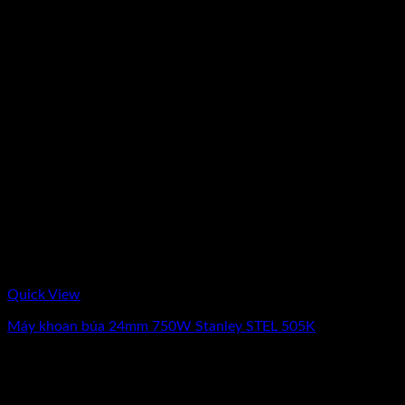
Quick View
Máy khoan búa 24mm 750W Stanley STEL 505K
0
₫
(Chưa Bao Gồm VAT)