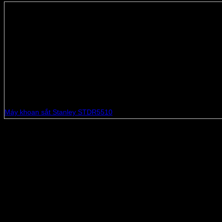
Thông số sản phẩm
VIDEO SẢN PHẨM
Máy khoan sắt Stanley STEL101
Công suất 400W, khoan sắt 10mm, khoan gỗ 20mm
Tốc độ không tải 0 – 2,700 v/p, trọng lượng 1.20kg, nút điều chỉnh tố
Sản phẩm liên quan
Máy khoan sắt Stanley STDR5510
Sản phẩm tương tự