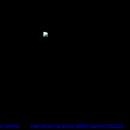
Xin liên hệ
hotline: 0962 598 524
hoặc nhấp vào biểu tượng "NHẬN 
n Stanley
Thẻ:
Máy khoan sắt 10mm 400W Stanley STEL101