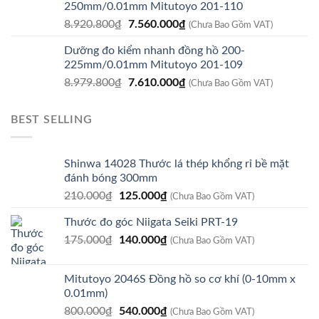
250mm/0.01mm Mitutoyo 201-110
11.717.400₫.
là:
Giá
Giá
8.920.800
₫
7.560.000
₫
9.930.000₫.
(Chưa Bao Gồm VAT)
gốc
hiện
Dưỡng đo kiểm nhanh đồng hồ 200-
là:
tại
225mm/0.01mm Mitutoyo 201-109
8.920.800₫.
là:
Giá
Giá
8.979.800
₫
7.610.000
₫
7.560.000₫.
(Chưa Bao Gồm VAT)
gốc
hiện
là:
tại
BEST SELLING
8.979.800₫.
là:
7.610.000₫.
Shinwa 14028 Thước lá thép khổng rỉ bề mặt
đánh bóng 300mm
Giá
Giá
210.000
₫
125.000
₫
(Chưa Bao Gồm VAT)
gốc
hiện
Thước đo góc Niigata Seiki PRT-19
là:
tại
Giá
Giá
175.000
₫
210.000₫.
140.000
₫
là:
(Chưa Bao Gồm VAT)
gốc
hiện
125.000₫.
là:
tại
Mitutoyo 2046S Đồng hồ so cơ khí (0-10mm x
175.000₫.
là:
0.01mm)
140.000₫.
Giá
Giá
800.000
₫
540.000
₫
(Chưa Bao Gồm VAT)