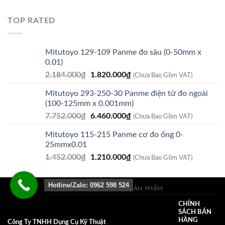
gốc
hiện
là:
tại
TOP RATED
800.000₫.
là:
540.000₫.
Mitutoyo 129-109 Panme đo sâu (0-50mm x
0.01)
Giá
Giá
2.184.000
₫
1.820.000
₫
(Chưa Bao Gồm VAT)
gốc
hiện
Mitutoyo 293-250-30 Panme điện tử đo ngoài
là:
tại
(100-125mm x 0.001mm)
2.184.000₫.
là:
Giá
Giá
7.752.000
₫
6.460.000
₫
1.820.000₫.
(Chưa Bao Gồm VAT)
gốc
hiện
Mitutoyo 115-215 Panme cơ đo ống 0-
là:
tại
25mmx0.01
7.752.000₫.
là:
Giá
Giá
1.452.000
₫
1.210.000
₫
6.460.000₫.
(Chưa Bao Gồm VAT)
gốc
hiện
là:
tại
Hotline/Zalo: 0962 598 524
1.452.000₫.
là:
TRANG CHỦ
TẤT CẢ SẢN PHẨM
1.210.000₫.
CHÍNH
SÁCH BÁN
HÀNG
Công Ty TNHH Dụng Cụ Kỹ Thuật