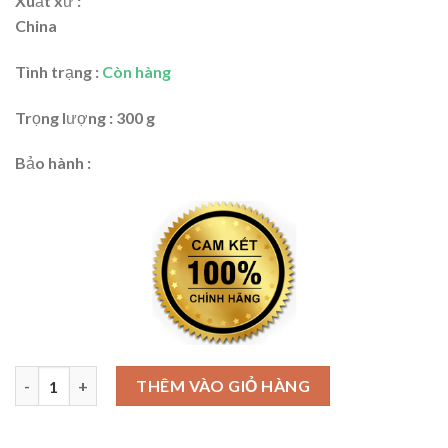
Xuất xứ :
China
Tình trạng :
Còn hàng
Trọng lượng : 300 g
Bảo hành :
Kìm tổ hợp (Kìm răng) 8"/200mm Stanley 84-029 số lượng
THÊM VÀO GIỎ HÀNG