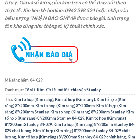
Lưu ý: Giá và số lượng tồn kho trên có thể thay đổi theo
thực tế. Xin liên hệ
hotline: 0962 598 524
hoặc nhấp vào
biểu tượng "NHẬN BÁO GIÁ" để được báo giá, tình trạng
tồn kho cũng như thông số kỹ thuật chính xác.
Mã sản phẩm:
84-029
Danh mục:
Tô vit-Kìm-Cờ lê-mỏ lết-chìa vặn Stanley
Thẻ:
Kim to hop (Kim rang)
,
Kìm tổ hợp (Kìm răng)
,
Kìm tổ hợp (Kìm
răng) 8"/200mm
,
Kim to hop (Kim rang) 8"/200mm
,
Kìm tổ hợp (Kìm
răng) 8"/200mm Stanley
,
Kim to hop (Kim rang) 8"/200mm Stanley
,
Kìm
tổ hợp (Kìm răng) 8"/200mm Stanley 84-029
,
Kim to hop (Kim rang)
8"/200mm Stanley 84-029
,
Kim to hop (Kim rang) 8"/200mm Stanley 84-
029 chat luong
,
Kìm tổ hợp (Kìm răng) 8"/200mm Stanley 84-029 chất
lượng
,
Kìm tổ hợp (Kìm răng) 8"/200mm Stanley 84-029 chính hãng
,
Kim