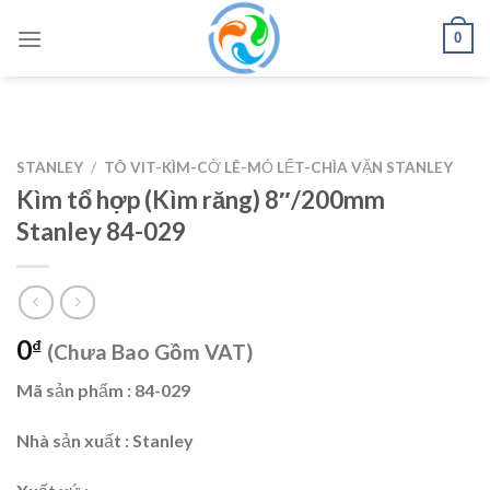
Skip
0
to
content
STANLEY
/
TÔ VIT-KÌM-CỜ LÊ-MỎ LẾT-CHÌA VẶN STANLEY
Kìm tổ hợp (Kìm răng) 8″/200mm
Stanley 84-029
0
₫
(Chưa Bao Gồm VAT)
Mã sản phẩm : 84-029
Nhà sản xuất : Stanley