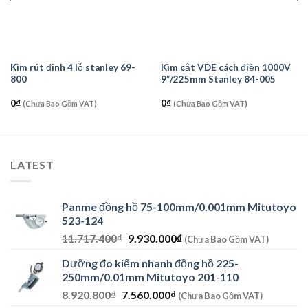
Kìm rút đinh 4 lỗ stanley 69-
Kìm cắt VDE cách điện 1000V
800
9″/225mm Stanley 84-005
0
₫
0
₫
(Chưa Bao Gồm VAT)
(Chưa Bao Gồm VAT)
LATEST
Panme đồng hồ 75-100mm/0.001mm Mitutoyo
523-124
Giá
Giá
11.717.400
₫
9.930.000
₫
(Chưa Bao Gồm VAT)
gốc
hiện
Dưỡng đo kiểm nhanh đồng hồ 225-
là:
tại
250mm/0.01mm Mitutoyo 201-110
11.717.400₫.
là:
Giá
Giá
8.920.800
₫
7.560.000
₫
9.930.000₫.
(Chưa Bao Gồm VAT)