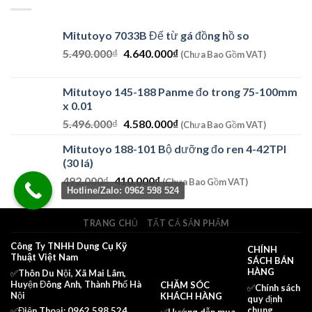
125.000₫.
Mitutoyo 7033B Đế từ gá đồng hồ so
Giá
Giá
5.490.000
₫
4.640.000
₫
(Chưa Bao Gồm VAT)
gốc
hiện
là:
tại
Mitutoyo 145-188 Panme đo trong 75-100mm
5.490.000₫.
là:
x 0.01
4.640.000₫.
Giá
Giá
5.496.000
₫
4.580.000
₫
(Chưa Bao Gồm VAT)
gốc
hiện
Mitutoyo 188-101 Bộ dưỡng đo ren 4-42TPI
là:
tại
(30 lá)
5.496.000₫.
là:
Giá
Giá
492.000
₫
410.000
₫
4.580.000₫.
(Chưa Bao Gồm VAT)
Hotline/Zalo: 0962 598 524
gốc
hiện
là:
tại
492.000₫.
là:
TRANG CHỦ
TẤT CẢ SẢN PHẨM
410.000₫.
Công Ty TNHH Dụng Cụ Kỹ
CHÍNH
Thuật Việt Nam
SÁCH BÁN
HÀNG
✅Thôn Du Nội, Xã Mai Lâm,
Huyện Đông Anh, Thành Phố Hà
CHĂM SÓC
✅
Chính sách
Nội
KHÁCH HÀNG
quy định
chung
✅Điện Thoại: 0962 598 524
✅Hướng dẫn mua