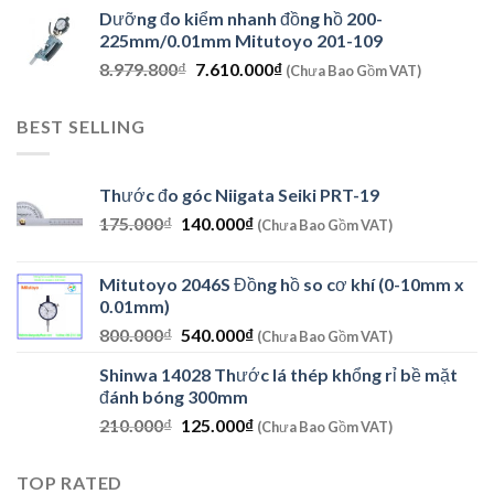
gốc
hiện
Dưỡng đo kiểm nhanh đồng hồ 200-
là:
tại
225mm/0.01mm Mitutoyo 201-109
8.920.800₫.
là:
Giá
Giá
8.979.800
₫
7.610.000
₫
7.560.000₫.
(Chưa Bao Gồm VAT)
gốc
hiện
là:
tại
BEST SELLING
8.979.800₫.
là:
7.610.000₫.
Thước đo góc Niigata Seiki PRT-19
Giá
Giá
175.000
₫
140.000
₫
(Chưa Bao Gồm VAT)
gốc
hiện
là:
tại
Mitutoyo 2046S Đồng hồ so cơ khí (0-10mm x
175.000₫.
là:
0.01mm)
140.000₫.
Giá
Giá
800.000
₫
540.000
₫
(Chưa Bao Gồm VAT)
gốc
hiện
Shinwa 14028 Thước lá thép khổng rỉ bề mặt
là:
tại
đánh bóng 300mm
800.000₫.
là:
Giá
Giá
210.000
₫
125.000
₫
540.000₫.
(Chưa Bao Gồm VAT)
gốc
hiện
là:
tại
TOP RATED
210.000₫.
là: