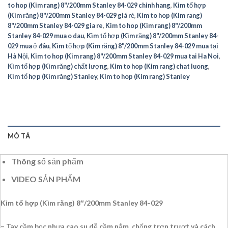
to hop (Kim rang) 8"/200mm Stanley 84-029 chinh hang
,
Kìm tổ hợp
(Kìm răng) 8"/200mm Stanley 84-029 giá rẻ
,
Kim to hop (Kim rang)
8"/200mm Stanley 84-029 gia re
,
Kim to hop (Kim rang) 8"/200mm
Stanley 84-029 mua o dau
,
Kìm tổ hợp (Kìm răng) 8"/200mm Stanley 84-
029 mua ở đâu
,
Kìm tổ hợp (Kìm răng) 8"/200mm Stanley 84-029 mua tại
Hà Nội
,
Kim to hop (Kim rang) 8"/200mm Stanley 84-029 mua tai Ha Noi
,
Kìm tổ hợp (Kìm răng) chất lượng
,
Kim to hop (Kim rang) chat luong
,
Kìm tổ hợp (Kìm răng) Stanley
,
Kim to hop (Kim rang) Stanley
MÔ TẢ
Thông số sản phẩm
VIDEO SẢN PHẨM
Kìm tổ hợp (Kìm răng) 8″/200mm Stanley 84-029
– Tay cầm bọc nhựa cao su dễ cầm nắm, chống trơn trượt và cách