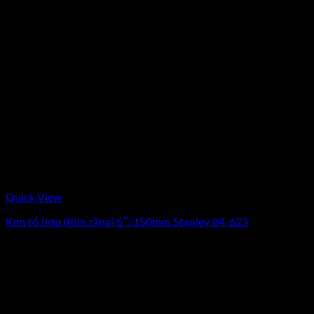
Quick View
Kìm tổ hợp (Kìm răng) 6″/150mm Stanley 84-623
0
₫
(Chưa Bao Gồm VAT)