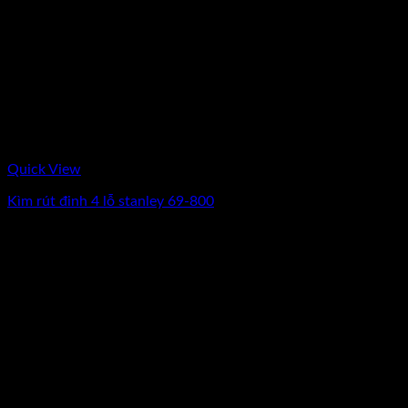
Quick View
Kìm rút đinh 4 lỗ stanley 69-800
0
₫
(Chưa Bao Gồm VAT)