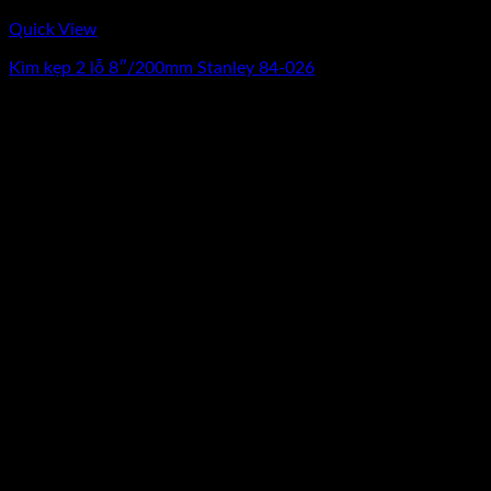
Quick View
Kìm kẹp 2 lỗ 8″/200mm Stanley 84-026
0
₫
(Chưa Bao Gồm VAT)