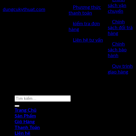
✅Website:
sách vận
✅
Phương thức
dungcukythuat.com
chuyển
thanh toán
✅GPKD: 0110290164 cấp
✅
Chính
✅
kiểm tra đơn
ngày 17/03/2023
sách đổi trả
hàng
hàng
✅Thời làm việc: 8h-17h từ thứ
✅
Liên hệ tư vấn
2 đến thứ 7.
✅
Chính
sách bảo
hành
✅
Quy trình
giao hàng
Copyright © 2022 by dungcukythuat.com. All rights reserved
Tìm
kiếm:
Trang Chủ
Sản Phẩm
Giỏ Hàng
Thanh Toán
Liên hệ