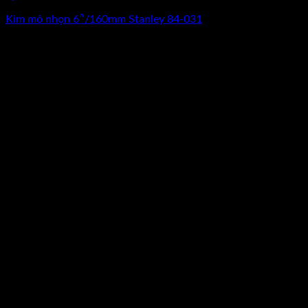
Kìm mỏ nhọn 6″/160mm Stanley 84-031
0
₫
(Chưa Bao Gồm VAT)