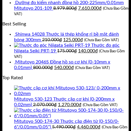
9.930.000₫.
là:
tại
Dưỡng đo kiểm nhanh đồng hồ 200-225mm/0.01mm
8.920.800₫.
Giá
là:
Giá
Mitutoyo 201-109
8.979.800
₫
7.610.000
₫
(Chưa Bao Gồm
gốc
7.560.000₫.
hiện
VAT)
là:
tại
Best Selling
8.979.800₫.
là:
7.610.000₫.
Shinwa 14028 Thước lá thép khổng rỉ bề mặt đánh
Giá
Giá
bóng 300mm
210.000
₫
125.000
₫
(Chưa Bao Gồm VAT)
gốc
hiện
Thước đo góc
là:
Giá
tại
Giá
Niigata Seiki PRT-19
175.000
₫
140.000
₫
(Chưa Bao Gồm
210.000₫.
gốc
là:
hiện
VAT)
là:
125.000₫.
tại
Mitutoyo 2046S Đồng hồ so cơ khí (0-10mm x
Giá
Giá
175.000₫.
là:
0.01mm)
800.000
₫
540.000
₫
(Chưa Bao Gồm VAT)
gốc
hiện
140.000₫.
Top Rated
là:
tại
800.000₫.
là:
540.000₫.
Mitutoyo 530-123 Thước cặp cơ khí (0-200mm x
Giá
Giá
0.02mm)
2.070.000
₫
1.270.000
₫
(Chưa Bao Gồm VAT)
gốc
hiện
là:
tại
2.070.000₫.
là:
Mitutoyo 500-174-30 Thước cặp điện tử (0-150/0-
Giá
1.270.000₫.
Giá
6"/0.01mm/0.05'')
5.490.000
₫
4.460.000
₫
(Chưa Bao Gồm