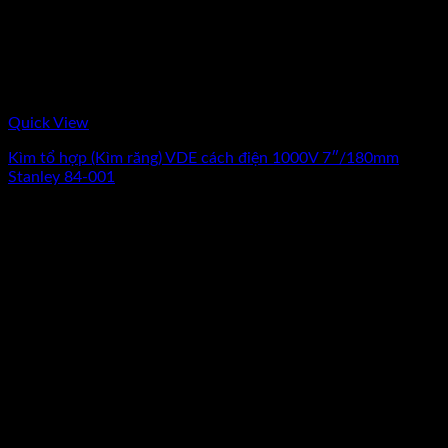
Quick View
Kìm tổ hợp (Kìm răng) VDE cách điện 1000V 7″/180mm
Stanley 84-001
0
₫
(Chưa Bao Gồm VAT)