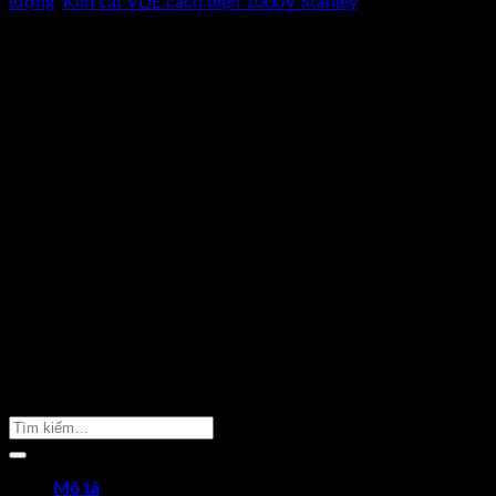
lượng
,
Kìm cắt VDE cách điện 1000V Stanley
CAM KẾT HÀNG CHÍNH HÃNG
Hoàn tiền gấp 10 lần nếu phát hiện
dungcukythuat.com là hàng giả.
GIÁ TỐT NHẤT THỊ TRƯỜNG
Cam kết luôn mang lại sản phẩm
chất lượng với giá tốt nhất.
ĐỔI TRẢ TRONG 7 NGÀY
Khi hàng bị sai mẫu, lỗi kỹ thuật được
đỗi hàng trong 7 ngày –
Xem thêm
GIAO HÀNG MIỄN PHÍ
Giao hàng miễn phí cho đơn hàng
trên 2.000.000 –
Xem thêm
TƯ VẤN MIỄN PHÍ 24/7
Hotline. 096 2598 524
Sản Phẩm Cần Tìm
Mô tả