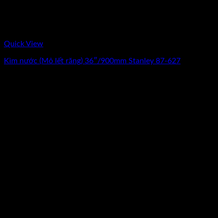
Quick View
Kìm nước (Mỏ lết răng) 36″/900mm Stanley 87-627
0
₫
(Chưa Bao Gồm VAT)