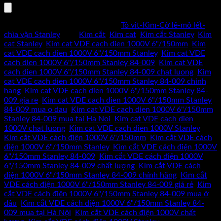
84-
009
Mã sản phẩm:
84-009
Danh mục:
Tô vit-Kìm-Cờ lê-mỏ lết-
số
chìa vặn Stanley
Thẻ:
Kìm cắt
,
Kim cat
,
Kìm cắt Stanley
,
Kim
lượng
cat Stanley
,
Kim cat VDE cach dien 1000V 6"/150mm
,
Kim
cat VDE cach dien 1000V 6"/150mm Stanley
,
Kim cat VDE
cach dien 1000V 6"/150mm Stanley 84-009
,
Kim cat VDE
cach dien 1000V 6"/150mm Stanley 84-009 chat luong
,
Kim
cat VDE cach dien 1000V 6"/150mm Stanley 84-009 chinh
hang
,
Kim cat VDE cach dien 1000V 6"/150mm Stanley 84-
009 gia re
,
Kim cat VDE cach dien 1000V 6"/150mm Stanley
84-009 mua o dau
,
Kim cat VDE cach dien 1000V 6"/150mm
Stanley 84-009 mua tai Ha Noi
,
Kim cat VDE cach dien
1000V chat luong
,
Kim cat VDE cach dien 1000V Stanley
,
Kìm cắt VDE cách điện 1000V 6"/150mm
,
Kìm cắt VDE cách
điện 1000V 6"/150mm Stanley
,
Kìm cắt VDE cách điện 1000V
6"/150mm Stanley 84-009
,
Kìm cắt VDE cách điện 1000V
6"/150mm Stanley 84-009 chất lượng
,
Kìm cắt VDE cách
điện 1000V 6"/150mm Stanley 84-009 chính hãng
,
Kìm cắt
VDE cách điện 1000V 6"/150mm Stanley 84-009 giá rẻ
,
Kìm
cắt VDE cách điện 1000V 6"/150mm Stanley 84-009 mua ở
đâu
,
Kìm cắt VDE cách điện 1000V 6"/150mm Stanley 84-
009 mua tại Hà Nội
,
Kìm cắt VDE cách điện 1000V chất