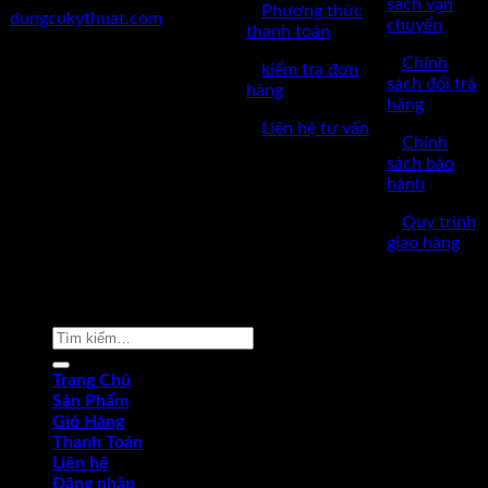
sách vận
✅
Phương thức
dungcukythuat.com
chuyển
thanh toán
✅GPKD: 0110290164 cấp
✅
Chính
✅
kiểm tra đơn
ngày 17/03/2023
sách đổi trả
hàng
hàng
✅Thời làm việc: 8h-17h từ thứ
✅
Liên hệ tư vấn
2 đến thứ 7.
✅
Chính
sách bảo
hành
✅
Quy trình
giao hàng
Copyright © 2022 by dungcukythuat.com. All rights reserved
Tìm
kiếm:
Trang Chủ
Sản Phẩm
Giỏ Hàng
Thanh Toán
Liên hệ
Đăng nhập