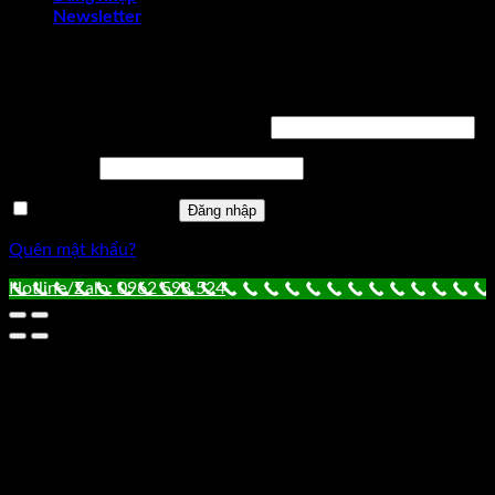
Newsletter
Đăng nhập
Tên tài khoản hoặc địa chỉ email
*
Mật khẩu
*
Ghi nhớ mật khẩu
Đăng nhập
Quên mật khẩu?
Hotline/Zalo: 0962 598 524