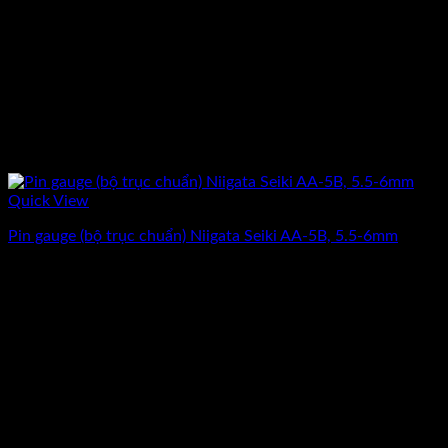
Quick View
Pin gauge (bộ trục chuẩn) Niigata Seiki AA-5B, 5.5-6mm
Giá
Giá
3.912.500
₫
3.130.000
₫
(Chưa Bao Gồm VAT)
gốc
hiện
-20%
là:
tại
3.912.500₫.
là:
3.130.000₫.