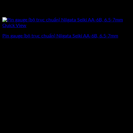
Quick View
Pin gauge (bộ trục chuẩn) Niigata Seiki AA-6B, 6.5-7mm
Giá
Giá
5.062.500
₫
4.050.000
₫
(Chưa Bao Gồm VAT)
gốc
hiện
-20%
là:
tại
5.062.500₫.
là:
4.050.000₫.