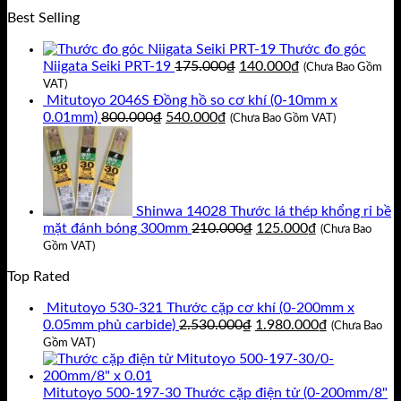
là:
tại
Best Selling
8.979.800₫.
là:
7.610.000₫.
Thước đo góc
Giá
Giá
Niigata Seiki PRT-19
175.000
₫
140.000
₫
(Chưa Bao Gồm
gốc
hiện
VAT)
là:
tại
Mitutoyo 2046S Đồng hồ so cơ khí (0-10mm x
Giá
Giá
175.000₫.
là:
0.01mm)
800.000
₫
540.000
₫
(Chưa Bao Gồm VAT)
gốc
hiện
140.000₫.
là:
tại
800.000₫.
là:
540.000₫.
Shinwa 14028 Thước lá thép khổng rỉ bề
Giá
Giá
mặt đánh bóng 300mm
210.000
₫
125.000
₫
(Chưa Bao
gốc
hiện
Gồm VAT)
là:
tại
Top Rated
210.000₫.
là:
125.000₫.
Mitutoyo 530-321 Thước cặp cơ khí (0-200mm x
Giá
Giá
0.05mm phủ carbide)
2.530.000
₫
1.980.000
₫
(Chưa Bao
gốc
hiện
Gồm VAT)
là:
tại
2.530.000₫.
là:
1.980.000₫
Mitutoyo 500-197-30 Thước cặp điện tử (0-200mm/8"