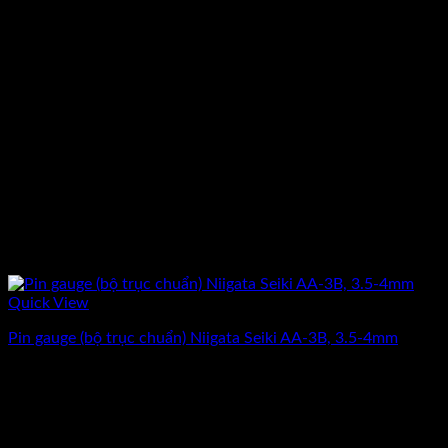
Quick View
Pin gauge (bộ trục chuẩn) Niigata Seiki AA-3B, 3.5-4mm
Giá
Giá
3.912.500
₫
3.130.000
₫
(Chưa Bao Gồm VAT)
gốc
hiện
-20%
là:
tại
3.912.500₫.
là: