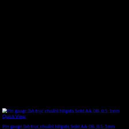
Quick View
Pin gauge (bộ trục chuẩn) Niigata Seiki AA-0B, 0.5-1mm