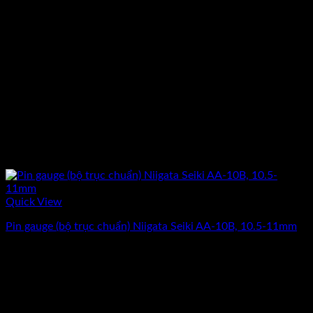
Quick View
Pin gauge (bộ trục chuẩn) Niigata Seiki AA-10B, 10.5-11mm
Giá
Giá
9.187.500
₫
7.350.000
₫
(Chưa Bao Gồm VAT)
gốc
hiện
-20%
là:
tại
9.187.500₫.
là:
7.350.000₫.