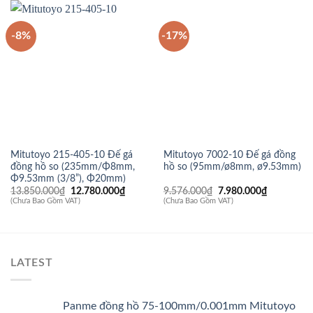
-8%
-17%
Mitutoyo 215-405-10 Đế gá
Mitutoyo 7002-10 Đế gá đồng
đồng hồ so (235mm/Φ8mm,
hồ so (95mm/ø8mm, ø9.53mm)
Φ9.53mm (3/8”), Φ20mm)
Giá
Giá
Giá
Giá
13.850.000
₫
12.780.000
₫
9.576.000
₫
7.980.000
₫
gốc
hiện
gốc
hiện
(Chưa Bao Gồm VAT)
(Chưa Bao Gồm VAT)
là:
tại
là:
tại
13.850.000₫.
là:
9.576.000₫.
là:
12.780.000₫.
7.980.000
LATEST
Panme đồng hồ 75-100mm/0.001mm Mitutoyo