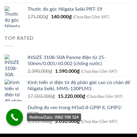
gốc
hiện
Thước đo góc Niigata Seiki PRT-19
là:
tại
Giá
Giá
175.000
₫
210.000₫.
140.000
₫
là:
(Chưa Bao Gồm VAT)
gốc
hiện
125.000₫.
là:
tại
175.000₫.
là:
TOP RATED
140.000₫.
INSIZE 3108-50A Panme điện tử 25-
50mm/0.001/±0.002 (chống nước)
Giá
Giá
2.390.000
₫
1.590.000
₫
(Chưa Bao Gồm VAT)
gốc
hiện
Kính hiển vi điện tử độ phân giải cao có chân đế
là:
tại
Niigata Seiki, MMS-130PLM3
2.390.000₫.
là:
Giá
Giá
17.503.000
₫
15.220.000
₫
1.590.000₫.
(Chưa Bao Gồm VAT)
gốc
hiện
Dưỡng đo ren trong M5x0.8-GPIP II, GPIP2-
là:
tại
0508
17.503.000₫.
là:
Hotline/Zalo: 0962 598 524
Giá
Giá
2.512.500
₫
2.010.000
₫
15.220.000₫.
(Chưa Bao Gồm VAT)
gốc
hiện
là:
tại