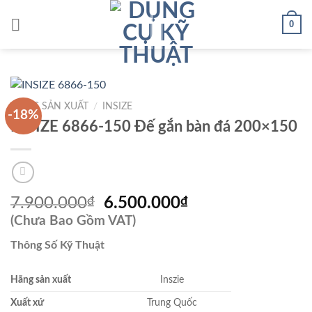
Skip
0
to
content
HÃNG SẢN XUẤT
/
INSIZE
-18%
INSIZE 6866-150 Đế gắn bàn đá 200×150
Giá
Giá
7.900.000
₫
6.500.000
₫
gốc
hiện
(Chưa Bao Gồm VAT)
là:
tại
Thông Số Kỹ Thuật
7.900.000₫.
là:
6.500.000₫.
Hãng sản xuất
Inszie
Xuất xứ
Trung Quốc