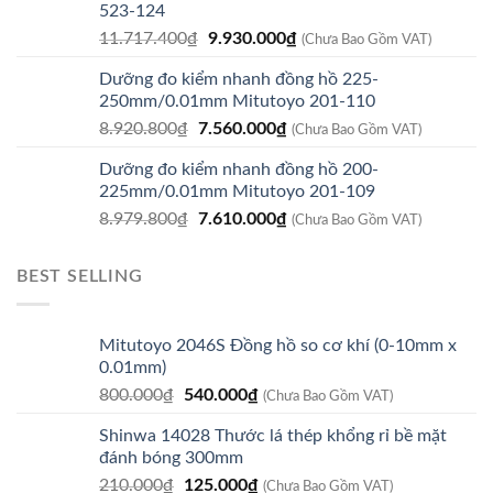
523-124
Giá
Giá
11.717.400
₫
9.930.000
₫
(Chưa Bao Gồm VAT)
gốc
hiện
Dưỡng đo kiểm nhanh đồng hồ 225-
là:
tại
250mm/0.01mm Mitutoyo 201-110
11.717.400₫.
là:
Giá
Giá
8.920.800
₫
7.560.000
₫
9.930.000₫.
(Chưa Bao Gồm VAT)
gốc
hiện
Dưỡng đo kiểm nhanh đồng hồ 200-
là:
tại
225mm/0.01mm Mitutoyo 201-109
8.920.800₫.
là:
Giá
Giá
8.979.800
₫
7.610.000
₫
7.560.000₫.
(Chưa Bao Gồm VAT)
gốc
hiện
là:
tại
BEST SELLING
8.979.800₫.
là:
7.610.000₫.
Mitutoyo 2046S Đồng hồ so cơ khí (0-10mm x
0.01mm)
Giá
Giá
800.000
₫
540.000
₫
(Chưa Bao Gồm VAT)
gốc
hiện
Shinwa 14028 Thước lá thép khổng rỉ bề mặt
là:
tại
đánh bóng 300mm
800.000₫.
là:
Giá
Giá
210.000
₫
125.000
₫
540.000₫.
(Chưa Bao Gồm VAT)