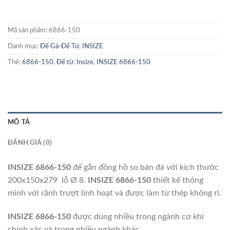
Mã sản phẩm:
6866-150
Danh mục:
Đế Gá-Đế Từ
,
INSIZE
Thẻ:
6866-150
,
Đế từ
,
Insize
,
INSIZE 6866-150
MÔ TẢ
ĐÁNH GIÁ (0)
INSIZE 6866-150
đế gắn đồng hồ so bàn đá với kích thước
200x150x279 lỗ Ø 8.
INSIZE
6866-150
thiết kế thông
minh với rãnh trượt linh hoạt và được làm từ thép không rỉ.
INSIZE 6866-150
được dùng nhiều trong ngành cơ khí
chính xác và trong nhiều ngành khác.