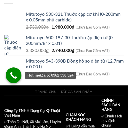
125.000₫.
Mitutoyo 530-321 Thước cặp cơ khí (0-200mm
x 0.05mm phủ carbide)
Giá
Giá
2.530.000
₫
1.980.000
₫
(Chưa Bao Gồm VAT)
gốc
hiện
Mitutoyo 500-197-30 Thước cặp điện tử (0-
là:
tại
200mm/8" x 0.01)
2.530.000₫.
là:
Giá
Giá
3.330.000
₫
2.740.000
₫
1.980.000₫.
(Chưa Bao Gồm VAT)
gốc
hiện
Mitutoyo 543-390B Đồng hồ so điện tử (12.7mm
là:
tại
x 0.001)
3.330.000₫.
là:
Giá
Giá
7.360.000
₫
5.360.000
₫
2.740.000₫.
(Chưa Bao Gồm VAT)
Hotline/Zalo: 0962 598 524
gốc
hiện
là:
tại
7.360.000₫.
là:
TRANG CHỦ
TẤT CẢ SẢN PHẨM
5.360.000₫.
CHÍNH
SÁCH BÁN
HÀNG
Công Ty TNHH Dụng Cụ Kỹ Thuật
CHĂM SÓC
Việt Nam
✅
Chính sách
KHÁCH HÀNG
quy định
✅Thôn Du Nội, Xã Mai Lâm, Huyện
chung
✅Hướng dẫn mua
Đông Anh, Thành Phố Hà Nội