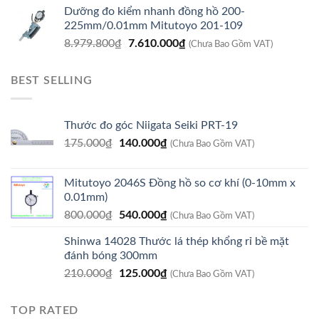
Dưỡng đo kiểm nhanh đồng hồ 200-
là:
tại
225mm/0.01mm Mitutoyo 201-109
8.920.800₫.
là:
Giá
Giá
8.979.800
₫
7.610.000
₫
7.560.000₫.
(Chưa Bao Gồm VAT)
gốc
hiện
là:
tại
BEST SELLING
8.979.800₫.
là:
7.610.000₫.
Thước đo góc Niigata Seiki PRT-19
Giá
Giá
175.000
₫
140.000
₫
(Chưa Bao Gồm VAT)
gốc
hiện
là:
tại
Mitutoyo 2046S Đồng hồ so cơ khí (0-10mm x
175.000₫.
là:
0.01mm)
140.000₫.
Giá
Giá
800.000
₫
540.000
₫
(Chưa Bao Gồm VAT)
gốc
hiện
Shinwa 14028 Thước lá thép khổng rỉ bề mặt
là:
tại
đánh bóng 300mm
800.000₫.
là:
Giá
Giá
210.000
₫
125.000
₫
540.000₫.
(Chưa Bao Gồm VAT)
gốc
hiện
là:
tại
TOP RATED
210.000₫.
là: