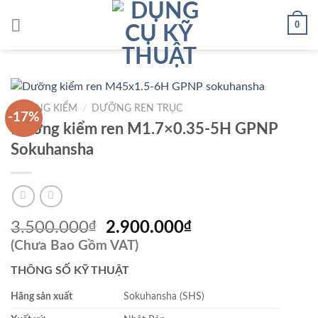
Skip
0
to
content
DƯỠNG KIỂM
/
DƯỠNG REN TRỤC
-17%
Dưỡng kiểm ren M1.7×0.35-5H GPNP
Sokuhansha
Giá
Giá
3.500.000
₫
2.900.000
₫
gốc
hiện
(Chưa Bao Gồm VAT)
là:
tại
THÔNG SỐ KỸ THUẬT
3.500.000₫.
là:
2.900.000₫.
Hãng sản xuất
Sokuhansha (SHS)