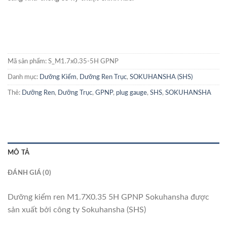
Mã sản phẩm:
S_M1.7x0.35-5H GPNP
Danh mục:
Dưỡng Kiểm
,
Dưỡng Ren Trục
,
SOKUHANSHA (SHS)
Thẻ:
Dưỡng Ren
,
Dưỡng Trục
,
GPNP
,
plug gauge
,
SHS
,
SOKUHANSHA
MÔ TẢ
ĐÁNH GIÁ (0)
Dưỡng kiểm ren M1.7X0.35 5H GPNP Sokuhansha được
sản xuất bởi công ty Sokuhansha (SHS)