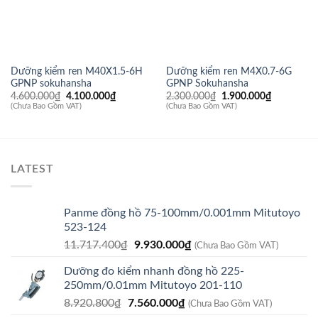
Dưỡng kiểm ren M40X1.5-6H
Dưỡng kiểm ren M4X0.7-6G
GPNP sokuhansha
GPNP Sokuhansha
Giá
Giá
Giá
Giá
4.600.000
₫
4.100.000
₫
2.300.000
₫
1.900.000
₫
gốc
hiện
gốc
hiện
(Chưa Bao Gồm VAT)
(Chưa Bao Gồm VAT)
là:
tại
là:
tại
4.600.000₫.
là:
2.300.000₫.
là:
4.100.000₫.
1.900.000
LATEST
Panme đồng hồ 75-100mm/0.001mm Mitutoyo
523-124
Giá
Giá
11.717.400
₫
9.930.000
₫
(Chưa Bao Gồm VAT)
gốc
hiện
Dưỡng đo kiểm nhanh đồng hồ 225-
là:
tại
250mm/0.01mm Mitutoyo 201-110
11.717.400₫.
là:
Giá
Giá
8.920.800
₫
7.560.000
₫
9.930.000₫.
(Chưa Bao Gồm VAT)
gốc
hiện