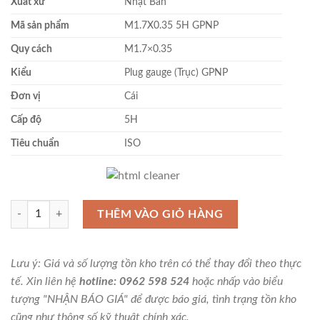
Xuất xứ
Nhật Bản
Mã sản phẩm
M1.7X0.35 5H GPNP
Quy cách
M1.7×0.35
Kiểu
Plug gauge (Trục) GPNP
Đơn vị
Cái
Cấp độ
5H
Tiêu chuẩn
ISO
Dưỡng kiểm ren M1.7x0.35-5H GPNP Sokuhansha số lượng
THÊM VÀO GIỎ HÀNG
Lưu ý: Giá và số lượng tồn kho trên có thể thay đổi theo thực
tế. Xin liên hệ
hotline: 0962 598 524
hoặc nhấp vào biểu
tượng "NHẬN BÁO GIÁ" để được báo giá, tình trạng tồn kho
cũng như thông số kỹ thuật chính xác.