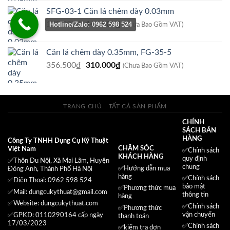
là:
tại
SFG-03-1 Căn lá chêm dày 0.03mm
356.500₫.
là:
Giá
Giá
175.000
₫
140.000
₫
Hotline/Zalo: 0962 598 524
310.000₫.
(Chưa Bao Gồm VAT)
gốc
hiện
là:
tại
Căn lá chêm dày 0.35mm, FG-35-5
175.000₫.
là:
Giá
Giá
356.500
₫
310.000
₫
140.000₫.
(Chưa Bao Gồm VAT)
gốc
hiện
là:
tại
356.500₫.
là:
TRANG CHỦ
TẤT CẢ SẢN PHẨM
310.000₫.
CHÍNH
SÁCH BÁN
HÀNG
Công Ty TNHH Dụng Cụ Kỹ Thuật
CHĂM SÓC
Việt Nam
✅
Chính sách
KHÁCH HÀNG
quy định
✅Thôn Du Nội, Xã Mai Lâm, Huyện
chung
✅Hướng dẫn mua
Đông Anh, Thành Phố Hà Nội
hàng
✅
Chính sách
✅Điện Thoại: 0962 598 524
bảo mật
✅
Phương thức mua
✅Mail:
dungcukythuat@gmail.com
thông tin
hàng
✅Website:
dungcukythuat.com
✅
Chính sách
✅
Phương thức
vận chuyển
✅GPKD: 0110290164 cấp ngày
thanh toán
17/03/2023
✅
Chính sách
✅
kiểm tra đơn