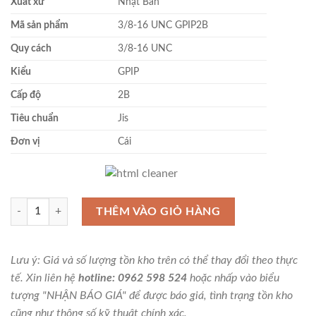
Xuất xứ
Nhật Bản
Mã sản phẩm
3/8-16 UNC GPIP2B
Quy cách
3/8-16 UNC
Kiểu
GPIP
Cấp độ
2B
Tiêu chuẩn
Jis
Đơn vị
Cái
Dưỡng kiểm ren 3/8-16 UNC GPIP2B Sokuhansha số lượng
THÊM VÀO GIỎ HÀNG
Lưu ý: Giá và số lượng tồn kho trên có thể thay đổi theo thực
tế. Xin liên hệ
hotline: 0962 598 524
hoặc nhấp vào biểu
tượng "NHẬN BÁO GIÁ" để được báo giá, tình trạng tồn kho
cũng như thông số kỹ thuật chính xác.