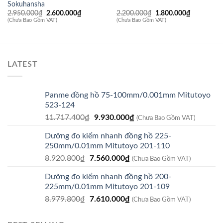
Sokuhansha
Giá
Giá
Giá
Giá
2.950.000
₫
2.600.000
₫
2.200.000
₫
1.800.000
₫
gốc
hiện
gốc
hiện
(Chưa Bao Gồm VAT)
(Chưa Bao Gồm VAT)
là:
tại
là:
tại
2.950.000₫.
là:
2.200.000₫.
là:
2.600.000₫.
1.800.000
LATEST
Panme đồng hồ 75-100mm/0.001mm Mitutoyo
523-124
Giá
Giá
11.717.400
₫
9.930.000
₫
(Chưa Bao Gồm VAT)
gốc
hiện
Dưỡng đo kiểm nhanh đồng hồ 225-
là:
tại
250mm/0.01mm Mitutoyo 201-110
11.717.400₫.
là:
Giá
Giá
8.920.800
₫
7.560.000
₫
9.930.000₫.
(Chưa Bao Gồm VAT)
gốc
hiện
Dưỡng đo kiểm nhanh đồng hồ 200-
là:
tại
225mm/0.01mm Mitutoyo 201-109
8.920.800₫.
là:
Giá
Giá
8.979.800
₫
7.610.000
₫
7.560.000₫.
(Chưa Bao Gồm VAT)
gốc
hiện
là:
tại