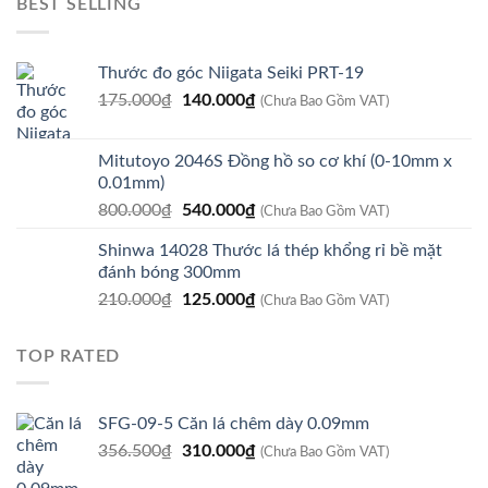
BEST SELLING
8.979.800₫.
là:
7.610.000₫.
Thước đo góc Niigata Seiki PRT-19
Giá
Giá
175.000
₫
140.000
₫
(Chưa Bao Gồm VAT)
gốc
hiện
là:
tại
Mitutoyo 2046S Đồng hồ so cơ khí (0-10mm x
175.000₫.
là:
0.01mm)
140.000₫.
Giá
Giá
800.000
₫
540.000
₫
(Chưa Bao Gồm VAT)
gốc
hiện
Shinwa 14028 Thước lá thép khổng rỉ bề mặt
là:
tại
đánh bóng 300mm
800.000₫.
là:
Giá
Giá
210.000
₫
125.000
₫
540.000₫.
(Chưa Bao Gồm VAT)
gốc
hiện
là:
tại
TOP RATED
210.000₫.
là:
125.000₫.
SFG-09-5 Căn lá chêm dày 0.09mm
Giá
Giá
356.500
₫
310.000
₫
(Chưa Bao Gồm VAT)
gốc
hiện