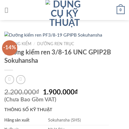
Skip
0
to
content
DƯỠNG KIỂM
/
DƯỠNG REN TRỤC
-14%
Dưỡng kiểm ren 3/8-16 UNC GPIP2B
Sokuhansha
Giá
Giá
2.200.000
₫
1.900.000
₫
gốc
hiện
(Chưa Bao Gồm VAT)
là:
tại
THÔNG SỐ KỸ THUẬT
2.200.000₫.
là:
1.900.000₫.
Hãng sản xuất
Sokuhansha (SHS)