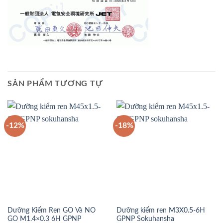
SẢN PHẨM TƯƠNG TỰ
-12%
-18%
Dưỡng Kiểm Ren GO Và NO
Dưỡng kiểm ren M3X0.5-6H
GO M1.4×0.3 6H GPNP
GPNP Sokuhansha