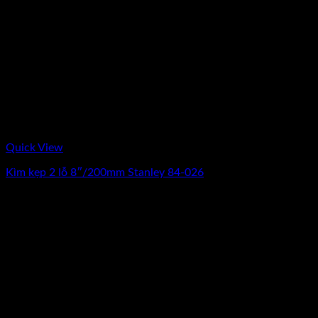
Quick View
Kìm kẹp 2 lỗ 8″/200mm Stanley 84-026
0
₫
(Chưa Bao Gồm VAT)