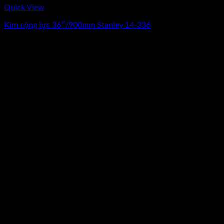
Quick View
Kìm cộng lực 36″/900mm Stanley 14-336
0
₫
(Chưa Bao Gồm VAT)