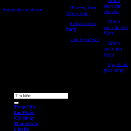
✅
Chính
✅Website:
sách vận
✅
Phương thức
dungcukythuat.com
chuyển
thanh toán
✅GPKD: 0110290164 cấp
✅
Chính
✅
kiểm tra đơn
ngày 17/03/2023
sách đổi trả
hàng
hàng
✅Thời làm việc: 8h-17h từ thứ
✅
Liên hệ tư vấn
2 đến thứ 7.
✅
Chính
sách bảo
hành
✅
Quy trình
giao hàng
Copyright © 2022 by dungcukythuat.com. All rights reserved
Tìm
kiếm:
Trang Chủ
Sản Phẩm
Giỏ Hàng
Thanh Toán
Liên hệ