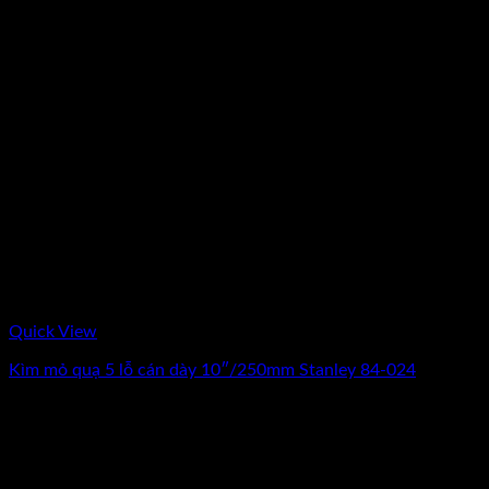
Quick View
Kìm mỏ quạ 5 lỗ cán dày 10″/250mm Stanley 84-024
0
₫
(Chưa Bao Gồm VAT)