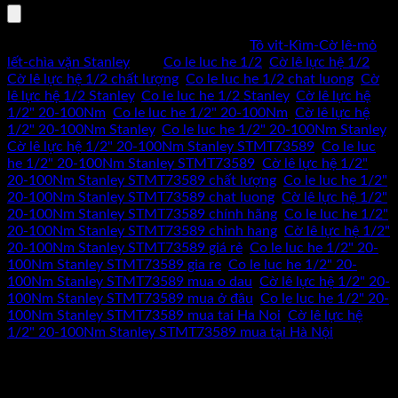
STMT73589
số
Mã sản phẩm:
STMT73589
Danh mục:
Tô vit-Kìm-Cờ lê-mỏ
lượng
lết-chìa vặn Stanley
Thẻ:
Co le luc he 1/2
,
Cờ lê lực hệ 1/2
,
Cờ lê lực hệ 1/2 chất lượng
,
Co le luc he 1/2 chat luong
,
Cờ
lê lực hệ 1/2 Stanley
,
Co le luc he 1/2 Stanley
,
Cờ lê lực hệ
1/2" 20-100Nm
,
Co le luc he 1/2" 20-100Nm
,
Cờ lê lực hệ
1/2" 20-100Nm Stanley
,
Co le luc he 1/2" 20-100Nm Stanley
,
Cờ lê lực hệ 1/2" 20-100Nm Stanley STMT73589
,
Co le luc
he 1/2" 20-100Nm Stanley STMT73589
,
Cờ lê lực hệ 1/2"
20-100Nm Stanley STMT73589 chất lượng
,
Co le luc he 1/2"
20-100Nm Stanley STMT73589 chat luong
,
Cờ lê lực hệ 1/2"
20-100Nm Stanley STMT73589 chính hãng
,
Co le luc he 1/2"
20-100Nm Stanley STMT73589 chinh hang
,
Cờ lê lực hệ 1/2"
20-100Nm Stanley STMT73589 giá rẻ
,
Co le luc he 1/2" 20-
100Nm Stanley STMT73589 gia re
,
Co le luc he 1/2" 20-
100Nm Stanley STMT73589 mua o dau
,
Cờ lê lực hệ 1/2" 20-
100Nm Stanley STMT73589 mua ở đâu
,
Co le luc he 1/2" 20-
100Nm Stanley STMT73589 mua tai Ha Noi
,
Cờ lê lực hệ
1/2" 20-100Nm Stanley STMT73589 mua tại Hà Nội