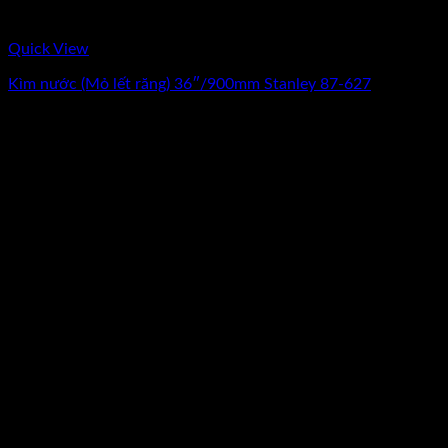
Quick View
Kìm nước (Mỏ lết răng) 36″/900mm Stanley 87-627
0
₫
(Chưa Bao Gồm VAT)