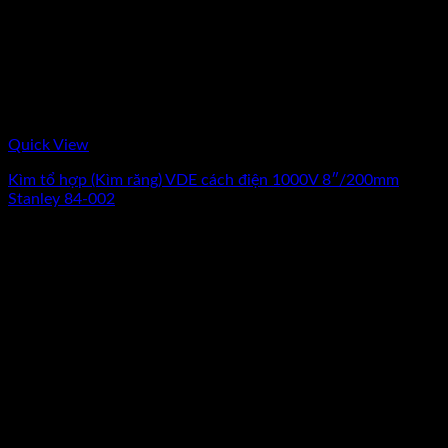
Quick View
Kìm tổ hợp (Kìm răng) VDE cách điện 1000V 8″/200mm
Stanley 84-002
0
₫
(Chưa Bao Gồm VAT)