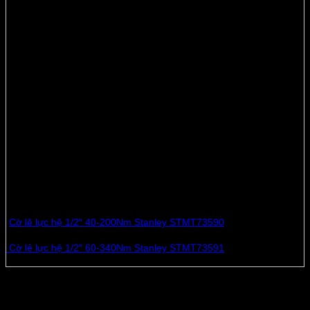
Cờ lê lực hệ 1/2″ 20-100Nm Stanley STMT73589
– Đạt tiêu chuẩn ISO 6789, ASME B107.14
– Dài 246mm, nặng 365g
– Độ chia lực: 0.1 N.m
– Dải moment 16.6 – 75.6 Ft.Lb
– Tay vặn 2 chiều với lẫy điều chỉnh
– Đồng hồ hiển thị lực + loa đọc số hiển thị
– Có 2 thang đo N.m và Ft.Lb
– Hệ thống khóa vòng tự điều chỉnh
– Tay cầm bằng nhôm cao cấp được xử lý chống ăn mòn
– Lò xo vặn bằng hợp kim cao cấp Si-Cr-Mo
– Chốt hãm và vòng xoay bằng hợp kim Cr-Mo.
Sản phẩm liên quan:
Cờ lê lực hệ 1/2″ 40-200Nm Stanley STMT73590
Cờ lê lực hệ 1/2″ 60-340Nm Stanley STMT73591
Sản phẩm tương tự