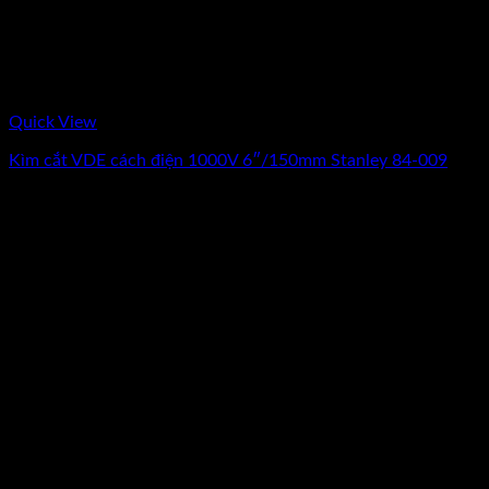
Quick View
Kìm cắt VDE cách điện 1000V 6″/150mm Stanley 84-009
0
₫
(Chưa Bao Gồm VAT)