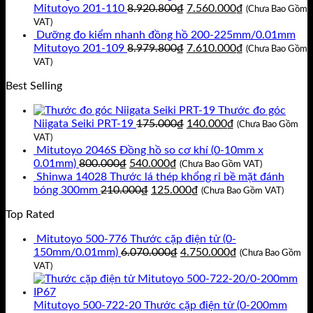
là:
tại
Giá
Giá
Mitutoyo 201-110
8.920.800
₫
7.560.000
₫
(Chưa Bao Gồm
11.717.400₫.
là:
gốc
hiện
VAT)
9.930.000₫.
là:
tại
Dưỡng đo kiểm nhanh đồng hồ 200-225mm/0.01mm
8.920.800₫.
Giá
là:
Giá
Mitutoyo 201-109
8.979.800
₫
7.610.000
₫
(Chưa Bao Gồm
gốc
7.560.000₫.
hiện
VAT)
là:
tại
Best Selling
8.979.800₫.
là:
7.610.000₫.
Thước đo góc
Giá
Giá
Niigata Seiki PRT-19
175.000
₫
140.000
₫
(Chưa Bao Gồm
gốc
hiện
VAT)
là:
tại
Mitutoyo 2046S Đồng hồ so cơ khí (0-10mm x
Giá
Giá
175.000₫.
là:
0.01mm)
800.000
₫
540.000
₫
(Chưa Bao Gồm VAT)
gốc
hiện
140.000₫.
Shinwa 14028 Thước lá thép khổng rỉ bề mặt đánh
là:
Giá
tại
Giá
bóng 300mm
210.000
₫
125.000
₫
(Chưa Bao Gồm VAT)
800.000₫.
gốc
là:
hiện
Top Rated
là:
540.000₫.
tại
210.000₫.
là:
Mitutoyo 500-776 Thước cặp điện tử (0-
125.000₫.
Giá
Giá
150mm/0.01mm)
6.070.000
₫
4.750.000
₫
(Chưa Bao Gồm
gốc
hiện
VAT)
là:
tại
6.070.000₫.
là:
4.750.000₫.
Mitutoyo 500-722-20 Thước cặp điện tử (0-200mm