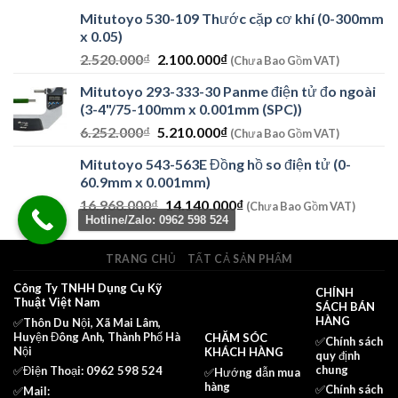
Mitutoyo 530-109 Thước cặp cơ khí (0-300mm
x 0.05)
Giá
Giá
2.520.000
₫
2.100.000
₫
(Chưa Bao Gồm VAT)
gốc
hiện
Mitutoyo 293-333-30 Panme điện tử đo ngoài
là:
tại
(3-4"/75-100mm x 0.001mm (SPC))
2.520.000₫.
là:
Giá
Giá
6.252.000
₫
5.210.000
₫
2.100.000₫.
(Chưa Bao Gồm VAT)
gốc
hiện
Mitutoyo 543-563E Đồng hồ so điện tử (0-
là:
tại
60.9mm x 0.001mm)
6.252.000₫.
là:
Giá
Giá
16.968.000
₫
14.140.000
₫
5.210.000₫.
(Chưa Bao Gồm VAT)
Hotline/Zalo: 0962 598 524
gốc
hiện
là:
tại
16.968.000₫.
là:
TRANG CHỦ
TẤT CẢ SẢN PHẨM
14.140.000₫.
Công Ty TNHH Dụng Cụ Kỹ
CHÍNH
Thuật Việt Nam
SÁCH BÁN
HÀNG
✅Thôn Du Nội, Xã Mai Lâm,
Huyện Đông Anh, Thành Phố Hà
CHĂM SÓC
✅
Chính sách
Nội
KHÁCH HÀNG
quy định
chung
✅Điện Thoại: 0962 598 524
✅Hướng dẫn mua
hàng
✅
Chính sách
✅Mail: