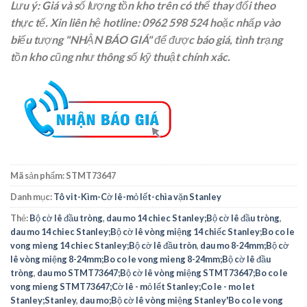
Lưu ý: Giá và số lượng tồn kho trên có thể thay đổi theo
thực tế. Xin liên hệ
hotline: 0962 598 524
hoặc nhấp vào
biểu tượng "NHẬN BÁO GIÁ" để được báo giá, tình trạng
tồn kho cũng như thông số kỹ thuật chính xác.
Mã sản phẩm:
STMT73647
Danh mục:
Tô vit-Kìm-Cờ lê-mỏ lết-chìa vặn Stanley
Thẻ:
Bộ cờ lê đầu tròng
,
dau mo 14 chiec Stanley;Bộ cờ lê đầu tròng
,
dau mo 14 chiec Stanley;Bộ cờ lê vòng miệng 14 chiếc Stanley;Bo co le
vong mieng 14 chiec Stanley;Bộ cờ lê đầu tròn
,
dau mo 8-24mm;Bộ cờ
lê vòng miệng 8-24mm;Bo co le vong mieng 8-24mm;Bộ cờ lê đầu
tròng
,
dau mo STMT73647;Bộ cờ lê vòng miệng STMT73647;Bo co le
vong mieng STMT73647;Cờ lê - mỏ lết Stanley;Co le - mo let
Stanley;Stanley
,
dau mo;Bộ cờ lê vòng miệng Stanley'Bo co le vong