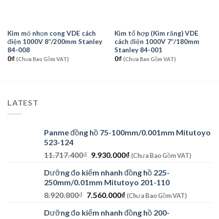
Kìm mỏ nhọn cong VDE cách
Kìm tổ hợp (Kìm răng) VDE
điện 1000V 8″/200mm Stanley
cách điện 1000V 7″/180mm
84-008
Stanley 84-001
0
₫
0
₫
(Chưa Bao Gồm VAT)
(Chưa Bao Gồm VAT)
LATEST
Panme đồng hồ 75-100mm/0.001mm Mitutoyo
523-124
Giá
Giá
11.717.400
₫
9.930.000
₫
(Chưa Bao Gồm VAT)
gốc
hiện
Dưỡng đo kiểm nhanh đồng hồ 225-
là:
tại
250mm/0.01mm Mitutoyo 201-110
11.717.400₫.
là:
Giá
Giá
8.920.800
₫
7.560.000
₫
9.930.000₫.
(Chưa Bao Gồm VAT)
gốc
hiện
Dưỡng đo kiểm nhanh đồng hồ 200-
là:
tại