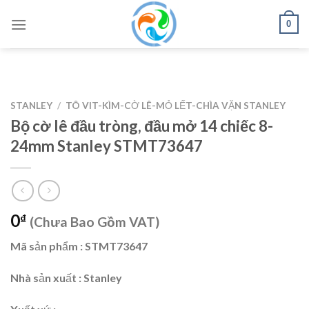
Skip
0
to
content
STANLEY
/
TÔ VIT-KÌM-CỜ LÊ-MỎ LẾT-CHÌA VẶN STANLEY
Bộ cờ lê đầu tròng, đầu mở 14 chiếc 8-
24mm Stanley STMT73647
0
₫
(Chưa Bao Gồm VAT)
Mã sản phẩm : STMT73647
Nhà sản xuất : Stanley