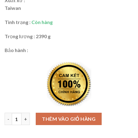
Xuất xứ :
Taiwan
Tình trạng :
Còn hàng
Trọng lượng : 2390 g
Bảo hành :
Bộ cờ lê đầu tròng, đầu mở 14 chiếc 8-24mm Stanley STMT73647
THÊM VÀO GIỎ HÀNG