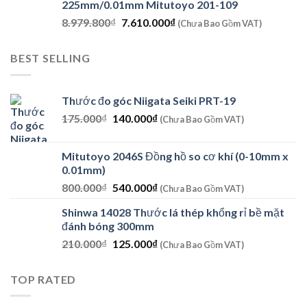
225mm/0.01mm Mitutoyo 201-109
8.920.800₫.
là:
Giá
Giá
8.979.800
₫
7.610.000
₫
7.560.000₫.
(Chưa Bao Gồm VAT)
gốc
hiện
là:
tại
BEST SELLING
8.979.800₫.
là:
7.610.000₫.
Thước đo góc Niigata Seiki PRT-19
Giá
Giá
175.000
₫
140.000
₫
(Chưa Bao Gồm VAT)
gốc
hiện
là:
tại
Mitutoyo 2046S Đồng hồ so cơ khí (0-10mm x
175.000₫.
là:
0.01mm)
140.000₫.
Giá
Giá
800.000
₫
540.000
₫
(Chưa Bao Gồm VAT)
gốc
hiện
Shinwa 14028 Thước lá thép khổng rỉ bề mặt
là:
tại
đánh bóng 300mm
800.000₫.
là:
Giá
Giá
210.000
₫
125.000
₫
540.000₫.
(Chưa Bao Gồm VAT)
gốc
hiện
là:
tại
TOP RATED
210.000₫.
là:
125.000₫.