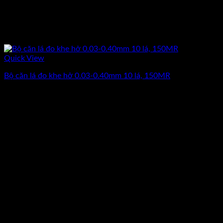
Quick View
Bộ căn lá đo khe hở 0.03-0.40mm 10 lá, 150MR
Giá
Giá
462.500
₫
370.000
₫
(Chưa Bao Gồm VAT)
gốc
hiện
-13%
là:
tại
462.500₫.
là:
370.000₫.