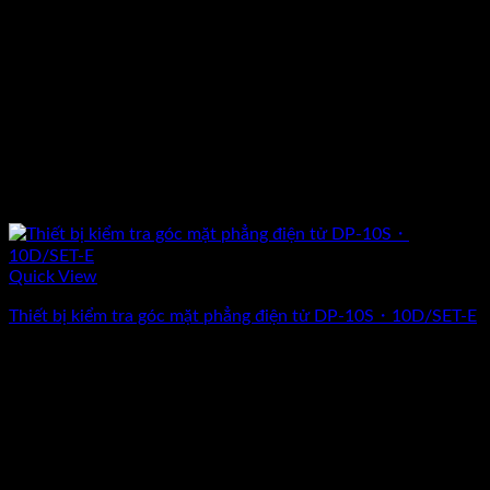
Quick View
Thiết bị kiểm tra góc mặt phẳng điện tử DP-10S・10D/SET-E
Giá
Giá
51.704.000
₫
44.960.000
₫
(Chưa Bao Gồm VAT)
gốc
hiện
-13%
là:
tại
51.704.000₫.
là:
44.960.000₫.