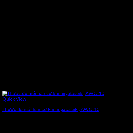
Quick View
Thước đo mối hàn cơ khí niigataseiki, AWG-10
Giá
Giá
812.500
₫
650.000
₫
(Chưa Bao Gồm VAT)
gốc
hiện
-13%
là:
tại