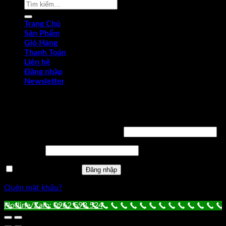
Tìm
kiếm:
Trang Chủ
Sản Phẩm
Giỏ Hàng
Thanh Toán
Liên hệ
Đăng nhập
Newsletter
Đăng nhập
Tên tài khoản hoặc địa chỉ email
*
Mật khẩu
*
Ghi nhớ mật khẩu
Đăng nhập
Quên mật khẩu?
Hotline/Zalo: 0962 598 524