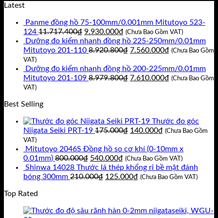
gốc
hiện
Latest
là:
tại
Panme đồng hồ 75-100mm/0.001mm Mitutoyo 523-
184.000₫.
là:
Giá
Giá
124
11.717.400
₫
9.930.000
₫
160.000₫.
(Chưa Bao Gồm VAT)
gốc
hiện
Dưỡng đo kiểm nhanh đồng hồ 225-250mm/0.01mm
là:
tại
Giá
Giá
Mitutoyo 201-110
8.920.800
₫
7.560.000
₫
(Chưa Bao Gồm
11.717.400₫.
là:
gốc
hiện
VAT)
9.930.000₫.
là:
tại
Dưỡng đo kiểm nhanh đồng hồ 200-225mm/0.01mm
8.920.800₫.
Giá
là:
Giá
Mitutoyo 201-109
8.979.800
₫
7.610.000
₫
(Chưa Bao Gồm
gốc
7.560.000₫.
hiện
VAT)
là:
tại
Best Selling
8.979.800₫.
là:
7.610.000₫.
Thước đo góc
Giá
Giá
Niigata Seiki PRT-19
175.000
₫
140.000
₫
(Chưa Bao Gồm
gốc
hiện
VAT)
là:
tại
Mitutoyo 2046S Đồng hồ so cơ khí (0-10mm x
Giá
Giá
175.000₫.
là:
0.01mm)
800.000
₫
540.000
₫
(Chưa Bao Gồm VAT)
gốc
hiện
140.000₫.
Shinwa 14028 Thước lá thép khổng rỉ bề mặt đánh
là:
Giá
tại
Giá
bóng 300mm
210.000
₫
125.000
₫
(Chưa Bao Gồm VAT)
800.000₫.
gốc
là:
hiện
Top Rated
là:
540.000₫.
tại
210.000₫.
là:
125.000₫.