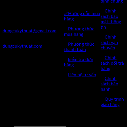
Huyện Đông Anh, Thành Phố
định chung
HÀNG
Hà Nội
✅
Chính
✅Hướng dẫn mua
✅Điện Thoại: 0962 598 524
sách bảo
hàng
mật thông
✅Mail:
tin
✅
Phương thức
dungcukythuat@gmail.com
mua hàng
✅
Chính
✅Website:
sách vận
✅
Phương thức
dungcukythuat.com
chuyển
thanh toán
✅GPKD: 0110290164 cấp
✅
Chính
✅
kiểm tra đơn
ngày 17/03/2023
sách đổi trả
hàng
hàng
✅Thời làm việc: 8h-17h từ thứ
✅
Liên hệ tư vấn
2 đến thứ 7.
✅
Chính
sách bảo
hành
✅
Quy trình
giao hàng
Copyright © 2022 by dungcukythuat.com. All rights reserved