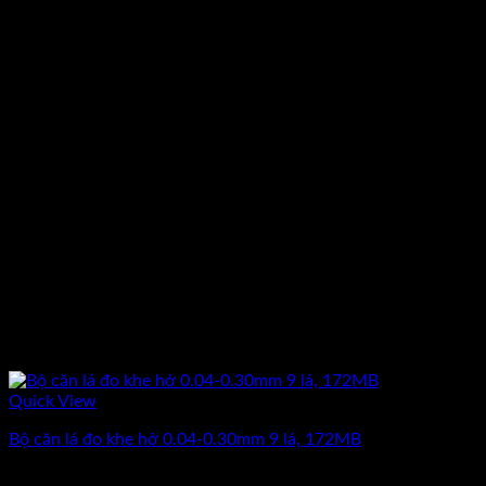
Quick View
Bộ căn lá đo khe hở 0.04-0.30mm 9 lá, 172MB
Giá
Giá
184.000
₫
160.000
₫
(Chưa Bao Gồm VAT)