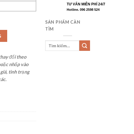
TƯ VẤN MIỄN PHÍ 24/7
Hotline. 096 2598 524
SẢN PHẨM CẦN
TÌM
 số lượng
G
thay đổi theo
oặc nhấp vào
iá, tình trạng
xác.