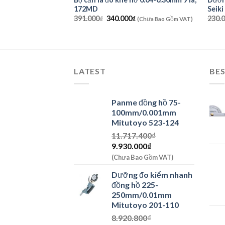
172MD
Seik
Giá
Giá
391.000
₫
340.000
₫
230.
(Chưa Bao Gồm VAT)
gốc
hiện
là:
tại
391.000₫.
là:
340.000₫.
LATEST
BES
Panme đồng hồ 75-
100mm/0.001mm
Mitutoyo 523-124
11.717.400
₫
Giá
Giá
9.930.000
₫
gốc
hiện
(Chưa Bao Gồm VAT)
là:
tại
Dưỡng đo kiểm nhanh
11.717.400₫.
là:
đồng hồ 225-
9.930.000₫.
250mm/0.01mm
Mitutoyo 201-110
8.920.800
₫