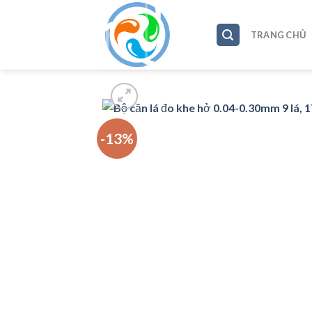
Skip
to
TRANG CHỦ
content
-13%