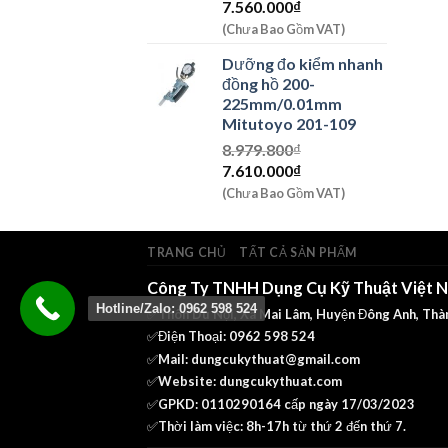
Giá
Giá
7.560.000
₫
gốc
hiện
(Chưa Bao Gồm VAT)
là:
tại
Dưỡng đo kiểm nhanh
8.920.800₫.
là:
đồng hồ 200-
7.560.000₫.
225mm/0.01mm
Mitutoyo 201-109
8.979.800
₫
Giá
Giá
7.610.000
₫
gốc
hiện
(Chưa Bao Gồm VAT)
là:
tại
8.979.800₫.
là:
7.610.000₫.
TRANG CHỦ
TẤT CẢ SẢN PHẨM
Công Ty TNHH Dụng Cụ Kỹ Thuật Việt 
Hotline/Zalo: 0962 598 524
✅Thôn Du Nội, Xã Mai Lâm, Huyện Đông Anh, Thà
✅Điện Thoại: 0962 598 524
✅Mail:
dungcukythuat@gmail.com
✅Website:
dungcukythuat.com
✅GPKD: 0110290164 cấp ngày 17/03/2023
✅Thời làm việc: 8h-17h từ thứ 2 đến thứ 7.