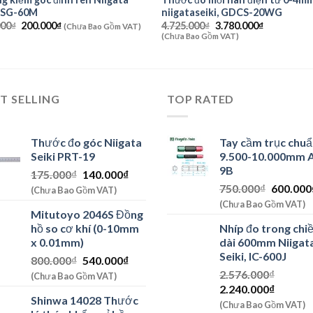
i SG-60M
niigataseiki, GDCS-20WG
Giá
Giá
Giá
Giá
000
₫
200.000
₫
4.725.000
₫
3.780.000
₫
(Chưa Bao Gồm VAT)
gốc
hiện
gốc
hiện
(Chưa Bao Gồm VAT)
là:
tại
là:
tại
230.000₫.
là:
4.725.000₫.
là:
200.000₫.
3.780.000₫.
T SELLING
TOP RATED
Thước đo góc Niigata
Tay cầm trục chu
Seiki PRT-19
9.500-10.000mm 
9B
Giá
Giá
175.000
₫
140.000
₫
Giá
gốc
hiện
750.000
₫
600.000
(Chưa Bao Gồm VAT)
gốc
là:
tại
(Chưa Bao Gồm VAT)
Mitutoyo 2046S Đồng
là:
175.000₫.
là:
hồ so cơ khí (0-10mm
Nhíp đo trong chi
750.000
140.000₫.
x 0.01mm)
dài 600mm Niigat
Seiki, IC-600J
Giá
Giá
800.000
₫
540.000
₫
gốc
hiện
2.576.000
₫
(Chưa Bao Gồm VAT)
Giá
Giá
là:
tại
2.240.000
₫
Shinwa 14028 Thước
gốc
hiện
800.000₫.
là:
(Chưa Bao Gồm VAT)