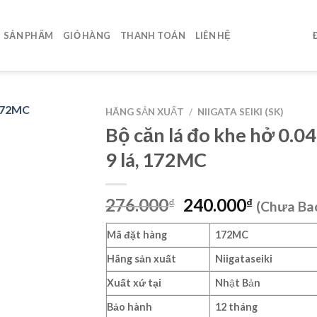
SẢN PHẨM
GIỎ HÀNG
THANH TOÁN
LIÊN HỆ
HÃNG SẢN XUẤT
/
NIIGATA SEIKI (SK)
Bộ căn lá đo khe hở 0.
9 lá, 172MC
Giá
Giá
276.000
240.000
₫
₫
(Chưa Ba
gốc
hiện
là:
tại
Mã đặt hàng
172MC
276.000₫.
là:
Hãng sản xuất
Niigataseiki
240.000
Xuất xứ tại
Nhật Bản
Bảo hành
12 tháng