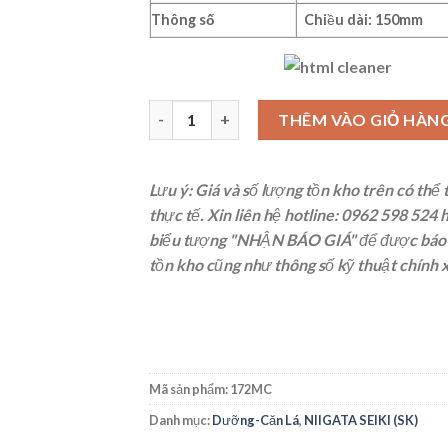
Thông số
Chiều dài: 150mm
Bộ căn lá đo khe hở 0.04-0.30mm 9 lá, 172MC
THÊM VÀO GIỎ HÀN
Lưu ý: Giá và số lượng tồn kho trên có thể 
thực tế. Xin liên hệ
hotline: 0962 598 524
h
biểu tượng "NHẬN BÁO GIÁ" để được báo g
tồn kho cũng như thông số kỹ thuật chính 
Mã sản phẩm:
172MC
Danh mục:
Dưỡng-Căn Lá
,
NIIGATA SEIKI (SK)