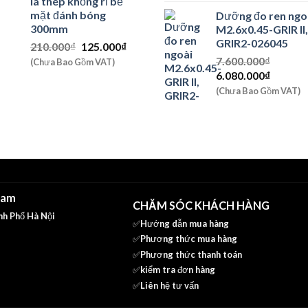
lá thép khổng rỉ bề
là:
tại
540.000₫.
mặt đánh bóng
Dưỡng đo ren ngo
2.576.000₫.
là:
300mm
M2.6x0.45-GRIR II,
2.240.0
GRIR2-026045
Giá
Giá
210.000
₫
125.000
₫
gốc
hiện
7.600.000
₫
(Chưa Bao Gồm VAT)
là:
tại
Giá
Giá
6.080.000
₫
210.000₫.
là:
gốc
hiện
(Chưa Bao Gồm VAT)
125.000₫.
là:
tại
7.600.000₫.
là:
6.080.0
Nam
CHĂM SÓC KHÁCH HÀNG
nh Phố Hà Nội
✅Hướng dẫn mua hàng
✅
Phương thức mua hàng
✅
Phương thức thanh toán
✅
kiểm tra đơn hàng
✅
Liên hệ tư vấn