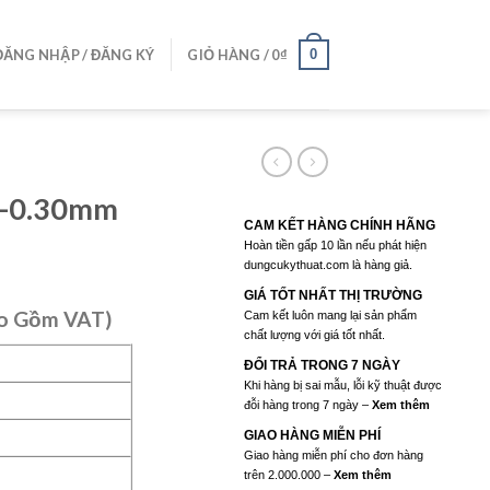
0
ĐĂNG NHẬP / ĐĂNG KÝ
GIỎ HÀNG /
0
₫
04-0.30mm
CAM KẾT HÀNG CHÍNH HÃNG
Hoàn tiền gấp 10 lần nếu phát hiện
dungcukythuat.com là hàng giả.
GIÁ TỐT NHẤT THỊ TRƯỜNG
o Gồm VAT)
Cam kết luôn mang lại sản phẩm
chất lượng với giá tốt nhất.
ĐỔI TRẢ TRONG 7 NGÀY
Khi hàng bị sai mẫu, lỗi kỹ thuật được
đỗi hàng trong 7 ngày –
Xem thêm
₫.
GIAO HÀNG MIỄN PHÍ
Giao hàng miễn phí cho đơn hàng
trên 2.000.000 –
Xem thêm