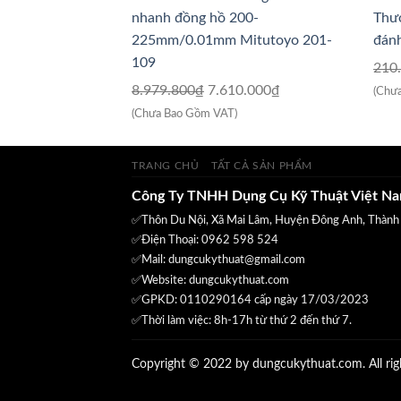
8.920.800₫.
là:
nhanh đồng hồ 200-
Thướ
7.560.000₫.
225mm/0.01mm Mitutoyo 201-
đán
109
210
Giá
Giá
8.979.800
₫
7.610.000
₫
(Chư
gốc
hiện
(Chưa Bao Gồm VAT)
là:
tại
8.979.800₫.
là:
TRANG CHỦ
TẤT CẢ SẢN PHẨM
7.610.000₫.
Công Ty TNHH Dụng Cụ Kỹ Thuật Việt N
✅Thôn Du Nội, Xã Mai Lâm, Huyện Đông Anh, Thành
✅Điện Thoại: 0962 598 524
✅Mail:
dungcukythuat@gmail.com
✅Website:
dungcukythuat.com
✅GPKD: 0110290164 cấp ngày 17/03/2023
✅Thời làm việc: 8h-17h từ thứ 2 đến thứ 7.
Copyright © 2022 by dungcukythuat.com. All rig