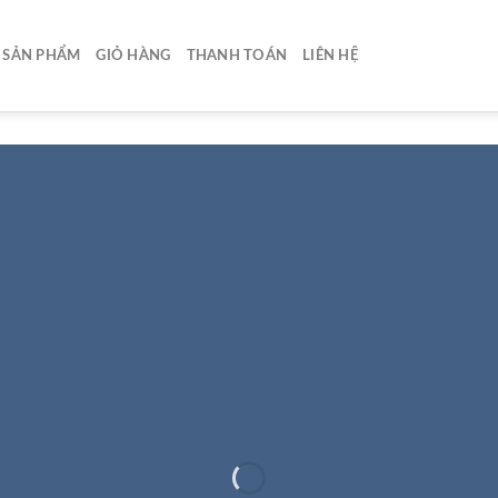
SẢN PHẨM
GIỎ HÀNG
THANH TOÁN
LIÊN HỆ
INTRODUCING THI
PRING FASHION NE