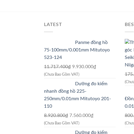
LATEST
BES
Panme đồng hồ
75-100mm/0.001mm Mitutoyo
523-124
Niig
Giá
Giá
11.717.400
₫
9.930.000
₫
gốc
hiện
175
(Chưa Bao Gồm VAT)
là:
tại
(Chư
Dưỡng đo kiểm
11.717.400₫.
là:
nhanh đồng hồ 225-
9.930.000₫.
250mm/0.01mm Mitutoyo 201-
Đồng
110
0.0
Giá
Giá
8.920.800
₫
7.560.000
₫
800
gốc
hiện
(Chưa Bao Gồm VAT)
(Chư
là:
tại
Dưỡng đo kiểm