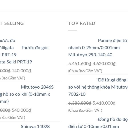
T SELLING
TOP RATED
Panme điện tử
Thước đo góc
nhanh 0-25mm/0.001mm
Mitutoyo 293-140-40
ata Seiki PRT-19
Giá
Giá
5.451.600
₫
4.620.000
₫
Giá
Giá
gốc
hiện
.000
₫
140.000
₫
(Chưa Bao Gồm VAT)
gốc
hiện
là:
tại
a Bao Gồm VAT)
Đế từ gá đồng
là:
tại
5.451.600₫.
là:
Mitutoyo 2046S
so với hệ thống khóa Mitutoy
175.000₫.
là:
4.620
 hồ so cơ khí (0-10mm x
7032-10
140.000₫.
1mm)
Giá
Giá
6.383.800
₫
5.410.000
₫
Giá
Giá
gốc
hiện
.000
₫
540.000
₫
(Chưa Bao Gồm VAT)
gốc
hiện
là:
tại
a Bao Gồm VAT)
Đồng hồ đo độ
là:
tại
6.383.800₫.
là:
Shinwa 14028
điện tử 0-10mm/0.01mm