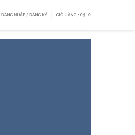
ĐĂNG NHẬP / ĐĂNG KÝ
GIỎ HÀNG /
0
₫
0
S
WS