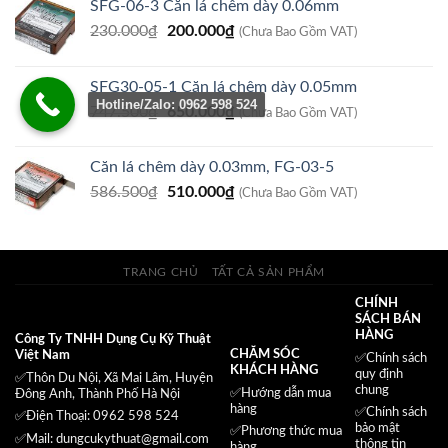
SFG-06-3 Căn lá chêm dày 0.06mm
Giá
Giá
230.000
₫
200.000
₫
(Chưa Bao Gồm VAT)
gốc
hiện
là:
tại
SFG30-05-1 Căn lá chêm dày 0.05mm
230.000₫.
là:
Hotline/Zalo: 0962 598 524
Giá
Giá
747.500
₫
650.000
₫
200.000₫.
(Chưa Bao Gồm VAT)
gốc
hiện
là:
tại
Căn lá chêm dày 0.03mm, FG-03-5
747.500₫.
là:
Giá
Giá
586.500
₫
510.000
₫
650.000₫.
(Chưa Bao Gồm VAT)
gốc
hiện
là:
tại
586.500₫.
là:
TRANG CHỦ
TẤT CẢ SẢN PHẨM
510.000₫.
CHÍNH
SÁCH BÁN
HÀNG
Công Ty TNHH Dụng Cụ Kỹ Thuật
CHĂM SÓC
Việt Nam
✅
Chính sách
KHÁCH HÀNG
quy định
✅Thôn Du Nội, Xã Mai Lâm, Huyện
chung
✅Hướng dẫn mua
Đông Anh, Thành Phố Hà Nội
hàng
✅
Chính sách
✅Điện Thoại: 0962 598 524
bảo mật
✅
Phương thức mua
✅Mail:
dungcukythuat@gmail.com
thông tin
hàng