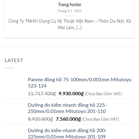
Trang footer
Tháng 8 1, 2023
Công Ty TNHH Dụng Cụ Kỹ Thuật Việt Nam ✅Thôn Du Nội, Xã
Mai Lâm, [...]
LATEST
Panme đồng hồ 75-100mm/0.001mm Mitutoyo
523-124
Giá
Giá
11.717.400
₫
9.930.000
₫
(Chưa Bao Gồm VAT)
gốc
hiện
Dưỡng đo kiểm nhanh đồng hồ 225-
là:
tại
250mm/0.01mm Mitutoyo 201-110
11.717.400₫.
là:
Giá
Giá
8.920.800
₫
7.560.000
₫
9.930.000₫.
(Chưa Bao Gồm VAT)
gốc
hiện
Dưỡng đo kiểm nhanh đồng hồ 200-
là:
tại
225mm/0.01mm Mitutoyo 201-109
8.920.800₫.
là: