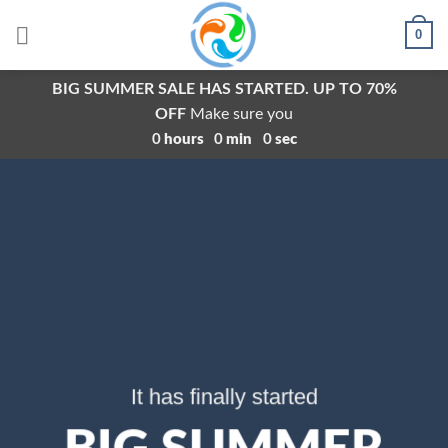
Skip
0
to
content
BIG SUMMER SALE HAS STARTED. UP TO 70%
OFF
Make sure you
0
hours
0
min
0
sec
It has finally started