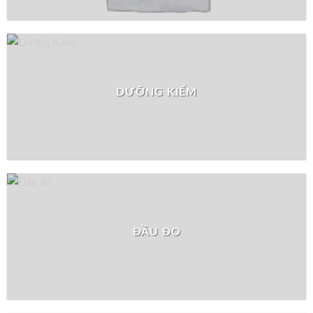
DƯỠNG KIỂM
ĐẦU ĐO