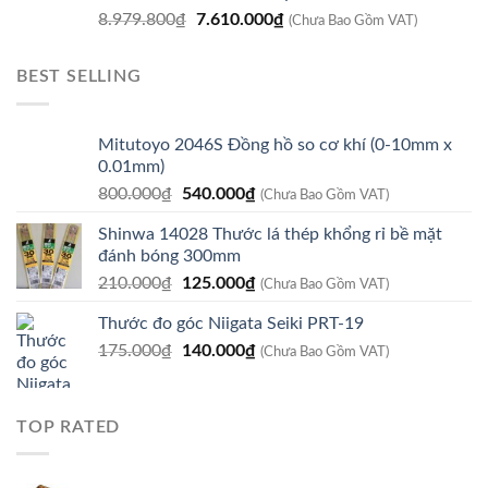
Giá
Giá
8.979.800
₫
7.610.000
₫
7.560.000₫.
(Chưa Bao Gồm VAT)
gốc
hiện
là:
tại
BEST SELLING
8.979.800₫.
là:
7.610.000₫.
Mitutoyo 2046S Đồng hồ so cơ khí (0-10mm x
0.01mm)
Giá
Giá
800.000
₫
540.000
₫
(Chưa Bao Gồm VAT)
gốc
hiện
Shinwa 14028 Thước lá thép khổng rỉ bề mặt
là:
tại
đánh bóng 300mm
800.000₫.
là:
Giá
Giá
210.000
₫
125.000
₫
540.000₫.
(Chưa Bao Gồm VAT)
gốc
hiện
Thước đo góc Niigata Seiki PRT-19
là:
tại
Giá
Giá
175.000
₫
210.000₫.
140.000
₫
là:
(Chưa Bao Gồm VAT)
gốc
hiện
125.000₫.
là:
tại
175.000₫.
là:
TOP RATED
140.000₫.