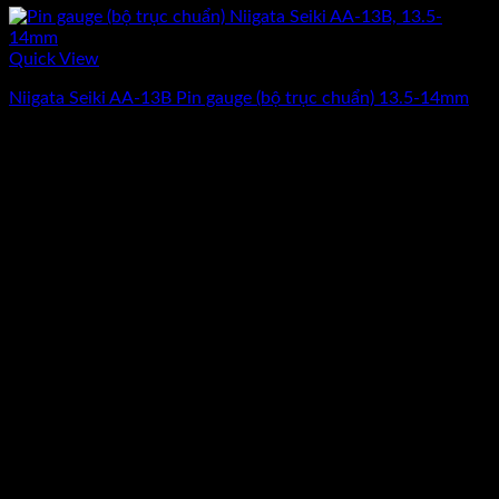
Quick View
Niigata Seiki AA-13B Pin gauge (bộ trục chuẩn) 13.5-14mm
Giá
Giá
11.237.500
₫
8.990.000
₫
(Chưa Bao Gồm VAT)
gốc
hiện
-20%
là:
tại
11.237.500₫.
là:
8.990.000₫.