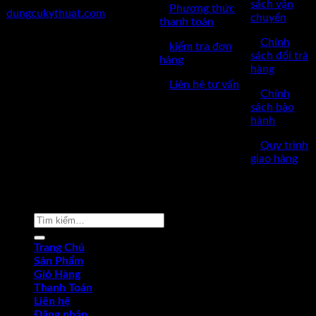
sách vận
✅
Phương thức
dungcukythuat.com
chuyển
thanh toán
✅GPKD: 0110290164 cấp
✅
Chính
✅
kiểm tra đơn
ngày 17/03/2023
sách đổi trả
hàng
hàng
✅Thời làm việc: 8h-17h từ thứ
✅
Liên hệ tư vấn
2 đến thứ 7.
✅
Chính
sách bảo
hành
✅
Quy trình
giao hàng
Copyright © 2022 by dungcukythuat.com. All rights reserved
Tìm
kiếm:
Trang Chủ
Sản Phẩm
Giỏ Hàng
Thanh Toán
Liên hệ
Đăng nhập