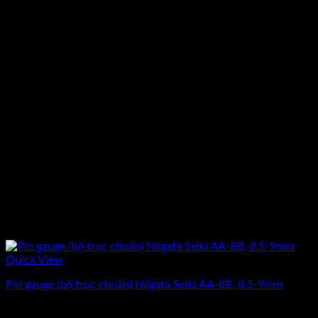
Quick View
Pin gauge (bộ trục chuẩn) Niigata Seiki AA-8B, 8.5-9mm
Giá
Giá
6.725.000
₫
5.380.000
₫
(Chưa Bao Gồm VAT)