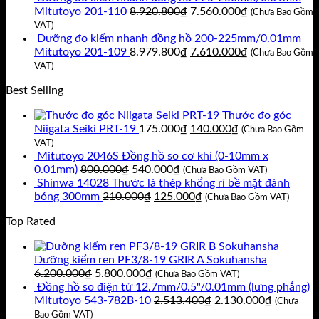
là:
tại
Giá
Giá
Mitutoyo 201-110
8.920.800
₫
7.560.000
₫
(Chưa Bao Gồm
11.717.400₫.
là:
gốc
hiện
VAT)
9.930.000₫.
là:
tại
Dưỡng đo kiểm nhanh đồng hồ 200-225mm/0.01mm
8.920.800₫.
Giá
là:
Giá
Mitutoyo 201-109
8.979.800
₫
7.610.000
₫
(Chưa Bao Gồm
gốc
7.560.000₫.
hiện
VAT)
là:
tại
Best Selling
8.979.800₫.
là:
7.610.000₫.
Thước đo góc
Giá
Giá
Niigata Seiki PRT-19
175.000
₫
140.000
₫
(Chưa Bao Gồm
gốc
hiện
VAT)
là:
tại
Mitutoyo 2046S Đồng hồ so cơ khí (0-10mm x
Giá
Giá
175.000₫.
là:
0.01mm)
800.000
₫
540.000
₫
(Chưa Bao Gồm VAT)
gốc
hiện
140.000₫.
Shinwa 14028 Thước lá thép khổng rỉ bề mặt đánh
là:
Giá
tại
Giá
bóng 300mm
210.000
₫
125.000
₫
(Chưa Bao Gồm VAT)
800.000₫.
gốc
là:
hiện
Top Rated
là:
540.000₫.
tại
210.000₫.
là:
125.000₫.
Dưỡng kiểm ren PF3/8-19 GRIR A Sokuhansha
Giá
Giá
6.200.000
₫
5.800.000
₫
(Chưa Bao Gồm VAT)
gốc
hiện
Đồng hồ so điện tử 12.7mm/0.5"/0.01mm (lưng phẳng)
là:
tại
Giá
Giá
Mitutoyo 543-782B-10
2.513.400
₫
2.130.000
₫
(Chưa
6.200.000₫.
là:
gốc
hiện
Bao Gồm VAT)