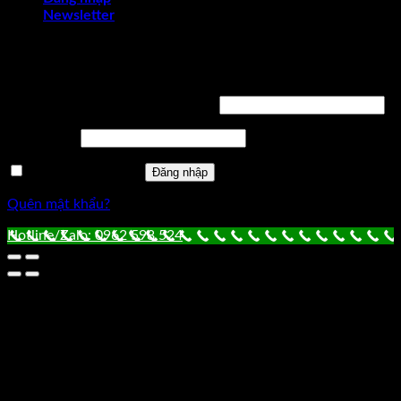
Newsletter
Đăng nhập
Tên tài khoản hoặc địa chỉ email
*
Mật khẩu
*
Ghi nhớ mật khẩu
Đăng nhập
Quên mật khẩu?
Hotline/Zalo: 0962 598 524