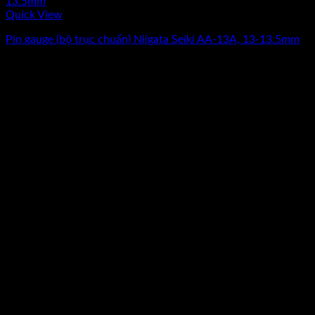
Quick View
Pin gauge (bộ trục chuẩn) Niigata Seiki AA-13A, 13-13.5mm
Giá
Giá
11.237.500
₫
8.990.000
₫
(Chưa Bao Gồm VAT)
gốc
hiện
-20%
là:
tại
11.237.500₫.
là:
8.990.000₫.