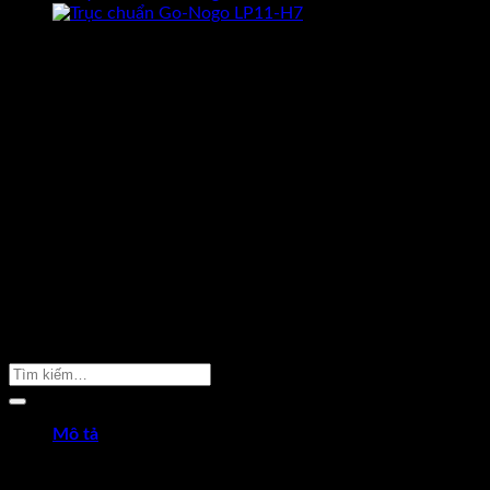
CAM KẾT HÀNG CHÍNH HÃNG
Hoàn tiền gấp 10 lần nếu phát hiện
dungcukythuat.com là hàng giả.
GIÁ TỐT NHẤT THỊ TRƯỜNG
Cam kết luôn mang lại sản phẩm
chất lượng với giá tốt nhất.
ĐỔI TRẢ TRONG 7 NGÀY
Khi hàng bị sai mẫu, lỗi kỹ thuật được
đỗi hàng trong 7 ngày –
Xem thêm
GIAO HÀNG MIỄN PHÍ
Giao hàng miễn phí cho đơn hàng
trên 2.000.000 –
Xem thêm
TƯ VẤN MIỄN PHÍ 24/7
Hotline. 096 2598 524
Sản Phẩm Cần Tìm
Mô tả
Trục chuẩn đường kính 12mm Go-Nogo kiểu H7