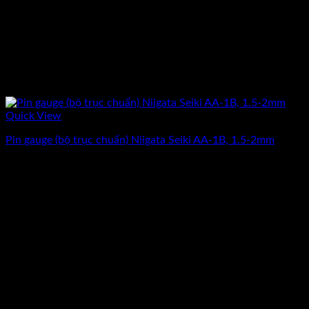
Quick View
Pin gauge (bộ trục chuẩn) Niigata Seiki AA-1B, 1.5-2mm
Giá
Giá
3.912.500
₫
3.130.000
₫
(Chưa Bao Gồm VAT)
gốc
hiện
-20%
là:
tại
3.912.500₫.
là:
3.130.000₫.