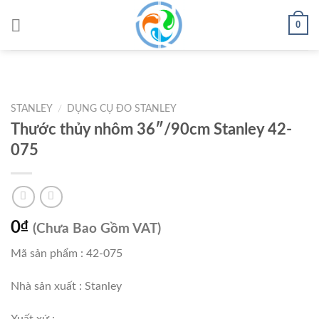
Skip
0
to
content
STANLEY
/
DỤNG CỤ ĐO STANLEY
Thước thủy nhôm 36″/90cm Stanley 42-
075
0
₫
(Chưa Bao Gồm VAT)
Mã sản phẩm : 42-075
Nhà sản xuất : Stanley