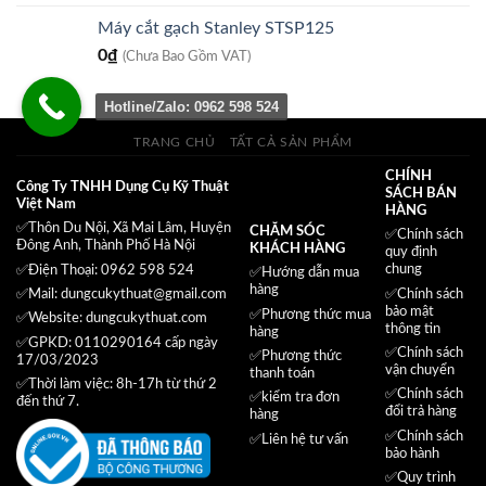
là:
tại
Máy cắt gạch Stanley STSP125
425.500₫.
là:
0
₫
(Chưa Bao Gồm VAT)
370.000₫.
Hotline/Zalo: 0962 598 524
TRANG CHỦ
TẤT CẢ SẢN PHẨM
CHÍNH
Công Ty TNHH Dụng Cụ Kỹ Thuật
SÁCH BÁN
Việt Nam
HÀNG
✅Thôn Du Nội, Xã Mai Lâm, Huyện
CHĂM SÓC
✅
Chính sách
Đông Anh, Thành Phố Hà Nội
KHÁCH HÀNG
quy định
chung
✅Điện Thoại: 0962 598 524
✅Hướng dẫn mua
hàng
✅
Chính sách
✅Mail:
dungcukythuat@gmail.com
bảo mật
✅
Phương thức mua
✅Website:
dungcukythuat.com
thông tin
hàng
✅GPKD: 0110290164 cấp ngày
✅
Chính sách
✅
Phương thức
17/03/2023
vận chuyển
thanh toán
✅Thời làm việc: 8h-17h từ thứ 2
✅
Chính sách
✅
kiểm tra đơn
đến thứ 7.
đổi trả hàng
hàng
✅
Chính sách
✅
Liên hệ tư vấn
bảo hành
✅
Quy trình