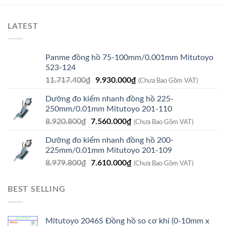
LATEST
Panme đồng hồ 75-100mm/0.001mm Mitutoyo
523-124
Giá
Giá
11.717.400
₫
9.930.000
₫
(Chưa Bao Gồm VAT)
gốc
hiện
Dưỡng đo kiểm nhanh đồng hồ 225-
là:
tại
250mm/0.01mm Mitutoyo 201-110
11.717.400₫.
là:
Giá
Giá
8.920.800
₫
7.560.000
₫
9.930.000₫.
(Chưa Bao Gồm VAT)
gốc
hiện
Dưỡng đo kiểm nhanh đồng hồ 200-
là:
tại
225mm/0.01mm Mitutoyo 201-109
8.920.800₫.
là:
Giá
Giá
8.979.800
₫
7.610.000
₫
7.560.000₫.
(Chưa Bao Gồm VAT)
gốc
hiện
là:
tại
BEST SELLING
8.979.800₫.
là:
7.610.000₫.
Mitutoyo 2046S Đồng hồ so cơ khí (0-10mm x