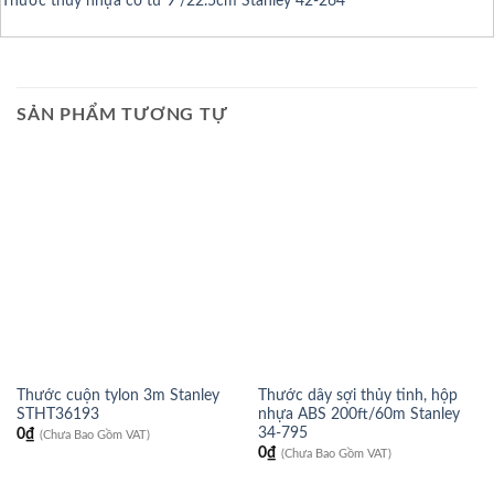
Thước thuỷ nhựa có từ 9”/22.5cm Stanley 42-264
SẢN PHẨM TƯƠNG TỰ
Thước cuộn tylon 3m Stanley
Thước dây sợi thủy tinh, hộp
STHT36193
nhựa ABS 200ft/60m Stanley
34-795
0
₫
(Chưa Bao Gồm VAT)
0
₫
(Chưa Bao Gồm VAT)