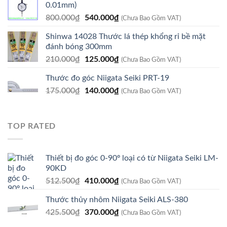
0.01mm)
Giá
Giá
800.000
₫
540.000
₫
(Chưa Bao Gồm VAT)
gốc
hiện
Shinwa 14028 Thước lá thép khổng rỉ bề mặt
là:
tại
đánh bóng 300mm
800.000₫.
là:
Giá
Giá
210.000
₫
125.000
₫
540.000₫.
(Chưa Bao Gồm VAT)
gốc
hiện
Thước đo góc Niigata Seiki PRT-19
là:
tại
Giá
Giá
175.000
₫
210.000₫.
140.000
₫
là:
(Chưa Bao Gồm VAT)
gốc
hiện
125.000₫.
là:
tại
175.000₫.
là:
TOP RATED
140.000₫.
Thiết bị đo góc 0-90º loại có từ Niigata Seiki LM-
90KD
Giá
Giá
512.500
₫
410.000
₫
(Chưa Bao Gồm VAT)
gốc
hiện
Thước thủy nhôm Niigata Seiki ALS-380
là:
tại
Giá
Giá
425.500
₫
512.500₫.
370.000
₫
là:
(Chưa Bao Gồm VAT)
gốc
hiện
410.000₫.