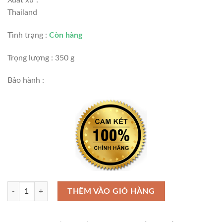
Xuất xứ :
Thailand
Tình trạng :
Còn hàng
Trọng lượng : 350 g
Bảo hành :
Thước thủy nhôm 36"/90cm Stanley 42-075 số lượng
THÊM VÀO GIỎ HÀNG