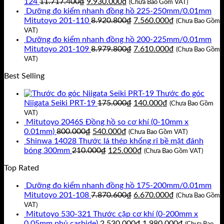
Giá
Giá
124
11.717.400
₫
9.930.000
₫
450.000₫.
(Chưa Bao Gồm VAT)
gốc
hiện
Dưỡng đo kiểm nhanh đồng hồ 225-250mm/0.01mm
là:
tại
Giá
Giá
Mitutoyo 201-110
8.920.800
₫
7.560.000
₫
(Chưa Bao Gồm
11.717.400₫.
là:
gốc
hiện
VAT)
9.930.000₫.
là:
tại
Dưỡng đo kiểm nhanh đồng hồ 200-225mm/0.01mm
8.920.800₫.
Giá
là:
Giá
Mitutoyo 201-109
8.979.800
₫
7.610.000
₫
(Chưa Bao Gồm
gốc
7.560.000₫.
hiện
VAT)
là:
tại
Best Selling
8.979.800₫.
là:
7.610.000₫.
Thước đo góc
Giá
Giá
Niigata Seiki PRT-19
175.000
₫
140.000
₫
(Chưa Bao Gồm
gốc
hiện
VAT)
là:
tại
Mitutoyo 2046S Đồng hồ so cơ khí (0-10mm x
Giá
Giá
175.000₫.
là:
0.01mm)
800.000
₫
540.000
₫
(Chưa Bao Gồm VAT)
gốc
hiện
140.000₫.
Shinwa 14028 Thước lá thép khổng rỉ bề mặt đánh
là:
Giá
tại
Giá
bóng 300mm
210.000
₫
125.000
₫
(Chưa Bao Gồm VAT)
800.000₫.
gốc
là:
hiện
Top Rated
là:
540.000₫.
tại
210.000₫.
là:
Dưỡng đo kiểm nhanh đồng hồ 175-200mm/0.01mm
125.000₫.
Giá
Giá
Mitutoyo 201-108
7.870.600
₫
6.670.000
₫
(Chưa Bao Gồm
gốc
hiện
VAT)
là:
tại
Mitutoyo 530-321 Thước cặp cơ khí (0-200mm x
7.870.600₫.
Giá
là:
Giá
0.05mm phủ carbide)
2.530.000
₫
1.980.000
₫