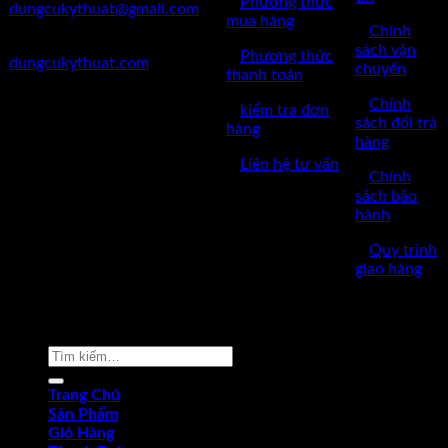
✅
Phương thức
dungcukythuat@gmail.com
mua hàng
✅
Chính
✅Website:
sách vận
✅
Phương thức
dungcukythuat.com
chuyển
thanh toán
✅GPKD: 0110290164 cấp
✅
Chính
✅
kiểm tra đơn
ngày 17/03/2023
sách đổi trả
hàng
hàng
✅Thời làm việc: 8h-17h từ thứ
✅
Liên hệ tư vấn
2 đến thứ 7.
✅
Chính
sách bảo
hành
✅
Quy trình
giao hàng
Copyright © 2022 by dungcukythuat.com. All rights reserved
Tìm
kiếm:
Trang Chủ
Sản Phẩm
Giỏ Hàng