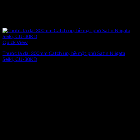
Quick View
Thước lá dài 300mm Catch up, bề mặt phủ Satin Niigata
Seiki, CU-30KD
Giá
Giá
138.000
₫
120.000
₫
(Chưa Bao Gồm VAT)
gốc
hiện
-13%
là:
tại
138.000₫.
là:
120.000₫.