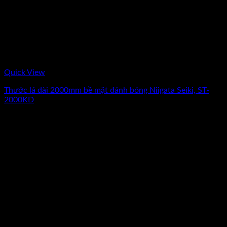
Quick View
Thước lá dài 2000mm bề mặt đánh bóng Niigata Seiki, ST-
2000KD
Giá
Giá
2.323.000
₫
2.020.000
₫
(Chưa Bao Gồm VAT)
gốc
hiện
-13%
là:
tại
2.323.000₫.
là:
2.020.000₫.