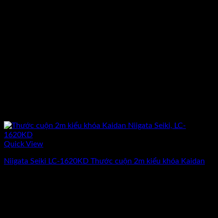
Quick View
Niigata Seiki LC-1620KD Thước cuộn 2m kiểu khóa Kaidan
Giá
Giá
69.000
₫
60.000
₫
(Chưa Bao Gồm VAT)
gốc
hiện
-13%
là:
tại
69.000₫.
là:
60.000₫.