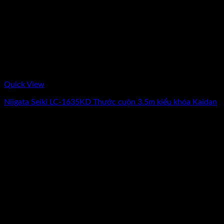
Quick View
Niigata Seiki LC-1635KD Thước cuộn 3.5m kiểu khóa Kaidan
Giá
Giá
80.500
₫
70.000
₫
(Chưa Bao Gồm VAT)
gốc
hiện
-20%
là:
tại
80.500₫.
là:
70.000₫.