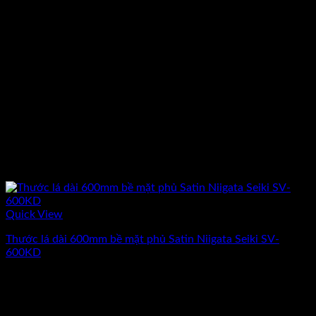
Quick View
Thước lá dài 600mm bề mặt phủ Satin Niigata Seiki SV-
600KD
Giá
Giá
400.000
₫
320.000
₫
(Chưa Bao Gồm VAT)
gốc
hiện
-13%
là:
tại