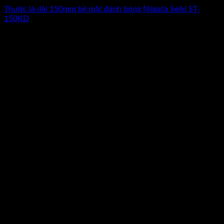
Thước lá dài 150mm bề mặt đánh bóng Niigata Seiki ST-
150KD
Giá
Giá
69.000
₫
60.000
₫
(Chưa Bao Gồm VAT)
gốc
hiện
-13%
là:
tại
69.000₫.
là:
60.000₫.