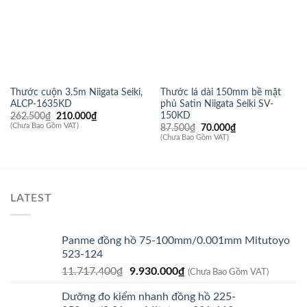
Thước cuộn 3.5m Niigata Seiki,
Thước lá dài 150mm bề mặt
ALCP-1635KD
phủ Satin Niigata Seiki SV-
150KD
Giá
Giá
262.500
₫
210.000
₫
gốc
hiện
(Chưa Bao Gồm VAT)
Giá
Giá
87.500
₫
70.000
₫
là:
tại
gốc
hiện
(Chưa Bao Gồm VAT)
262.500₫.
là:
là:
tại
210.000₫.
87.500₫.
là:
70.000₫.
LATEST
Panme đồng hồ 75-100mm/0.001mm Mitutoyo
523-124
Giá
Giá
11.717.400
₫
9.930.000
₫
(Chưa Bao Gồm VAT)
gốc
hiện
Dưỡng đo kiểm nhanh đồng hồ 225-
là:
tại