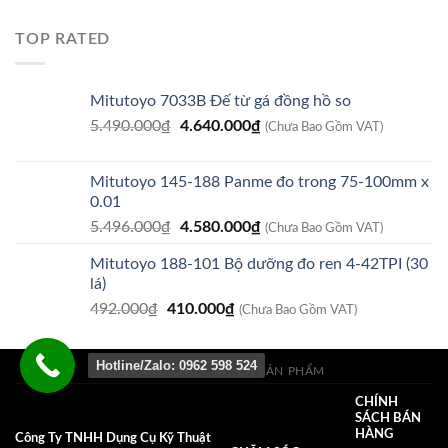
gốc
hiện
là:
tại
TOP RATED
210.000₫.
là:
125.000₫.
Mitutoyo 7033B Đế từ gá đồng hồ so
Giá
Giá
5.490.000
₫
4.640.000
₫
(Chưa Bao Gồm VAT)
gốc
hiện
là:
tại
Mitutoyo 145-188 Panme đo trong 75-100mm x
5.490.000₫.
là:
0.01
4.640.000₫.
Giá
Giá
5.496.000
₫
4.580.000
₫
(Chưa Bao Gồm VAT)
gốc
hiện
Mitutoyo 188-101 Bộ dưỡng đo ren 4-42TPI (30
là:
tại
lá)
5.496.000₫.
là:
Giá
Giá
492.000
₫
410.000
₫
4.580.000₫.
(Chưa Bao Gồm VAT)
gốc
hiện
là:
tại
Hotline/Zalo: 0962 598 524
492.000₫.
là:
TRANG CHỦ
TẤT CẢ SẢN PHẨM
410.000₫.
CHÍNH
SÁCH BÁN
HÀNG
Công Ty TNHH Dụng Cụ Kỹ Thuật