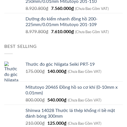
250mm/0.01mm Mitutoyo 201-110
11.717.400₫.
là:
Giá
Giá
8.920.800
₫
7.560.000
₫
9.930.000₫.
(Chưa Bao Gồm VAT)
gốc
hiện
Dưỡng đo kiểm nhanh đồng hồ 200-
là:
tại
225mm/0.01mm Mitutoyo 201-109
8.920.800₫.
là:
Giá
Giá
8.979.800
₫
7.610.000
₫
7.560.000₫.
(Chưa Bao Gồm VAT)
gốc
hiện
là:
tại
BEST SELLING
8.979.800₫.
là:
7.610.000₫.
Thước đo góc Niigata Seiki PRT-19
Giá
Giá
175.000
₫
140.000
₫
(Chưa Bao Gồm VAT)
gốc
hiện
là:
tại
Mitutoyo 2046S Đồng hồ so cơ khí (0-10mm x
175.000₫.
là:
0.01mm)
140.000₫.
Giá
Giá
800.000
₫
540.000
₫
(Chưa Bao Gồm VAT)
gốc
hiện
Shinwa 14028 Thước lá thép khổng rỉ bề mặt
là:
tại
đánh bóng 300mm
800.000₫.
là:
Giá
Giá
210.000
₫
125.000
₫
540.000₫.
(Chưa Bao Gồm VAT)