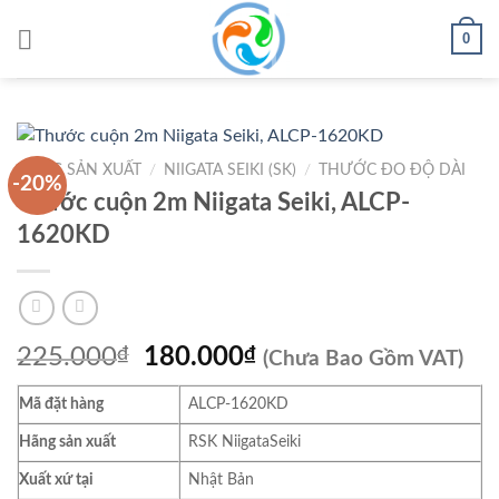
Skip
0
to
content
HÃNG SẢN XUẤT
/
NIIGATA SEIKI (SK)
/
THƯỚC ĐO ĐỘ DÀI
-20%
Thước cuộn 2m Niigata Seiki, ALCP-
1620KD
Giá
Giá
225.000
₫
180.000
₫
(Chưa Bao Gồm VAT)
gốc
hiện
Mã đặt hàng
ALCP-1620KD
là:
tại
225.000₫.
là:
Hãng sản xuất
RSK NiigataSeiki
180.000₫.
Xuất xứ tại
Nhật Bản