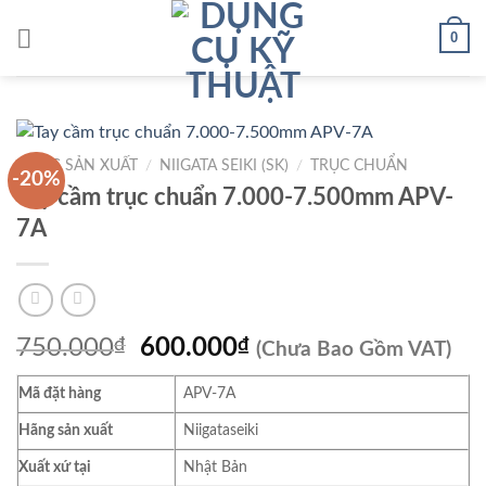
Skip
0
to
content
HÃNG SẢN XUẤT
/
NIIGATA SEIKI (SK)
/
TRỤC CHUẨN
-20%
Tay cầm trục chuẩn 7.000-7.500mm APV-
7A
Giá
Giá
750.000
₫
600.000
₫
(Chưa Bao Gồm VAT)
gốc
hiện
Mã đặt hàng
APV-7A
là:
tại
750.000₫.
là:
Hãng sản xuất
Niigataseiki
600.000₫.
Xuất xứ tại
Nhật Bản