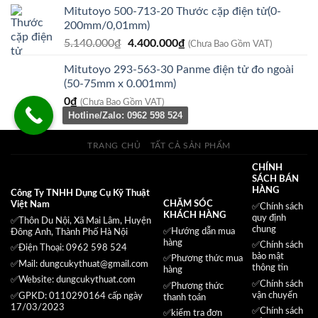
Mitutoyo 500-713-20 Thước cặp điện tử(0-
là:
tại
200mm/0,01mm)
15.024.000₫.
là:
Giá
Giá
5.140.000
₫
4.400.000
₫
12.520.000₫.
(Chưa Bao Gồm VAT)
gốc
hiện
Mitutoyo 293-563-30 Panme điện tử đo ngoài
là:
tại
(50-75mm x 0.001mm)
5.140.000₫.
là:
0
₫
4.400.000₫.
(Chưa Bao Gồm VAT)
Hotline/Zalo: 0962 598 524
TRANG CHỦ
TẤT CẢ SẢN PHẨM
CHÍNH
SÁCH BÁN
HÀNG
Công Ty TNHH Dụng Cụ Kỹ Thuật
CHĂM SÓC
Việt Nam
✅
Chính sách
KHÁCH HÀNG
quy định
✅Thôn Du Nội, Xã Mai Lâm, Huyện
chung
✅Hướng dẫn mua
Đông Anh, Thành Phố Hà Nội
hàng
✅
Chính sách
✅Điện Thoại: 0962 598 524
bảo mật
✅
Phương thức mua
✅Mail:
dungcukythuat@gmail.com
thông tin
hàng
✅Website:
dungcukythuat.com
✅
Chính sách
✅
Phương thức
vận chuyển
✅GPKD: 0110290164 cấp ngày
thanh toán
17/03/2023
✅
Chính sách
✅
kiểm tra đơn