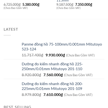
11.5mm
Giá
Giá
Giá
Giá
6.725.000
₫
5.380.000
₫
9.187.500
₫
7.350.000
₫
gốc
hiện
gốc
hiện
(Chưa Bao Gồm VAT)
(Chưa Bao Gồm VAT)
là:
tại
là:
tại
6.725.000₫.
là:
9.187.500₫.
là:
5.380.000₫.
7.350.000
LATEST
Panme đồng hồ 75-100mm/0.001mm Mitutoyo
523-124
Giá
Giá
11.717.400
₫
9.930.000
₫
(Chưa Bao Gồm VAT)
gốc
hiện
Dưỡng đo kiểm nhanh đồng hồ 225-
là:
tại
250mm/0.01mm Mitutoyo 201-110
11.717.400₫.
là:
Giá
Giá
8.920.800
₫
7.560.000
₫
9.930.000₫.
(Chưa Bao Gồm VAT)
gốc
hiện
Dưỡng đo kiểm nhanh đồng hồ 200-
là:
tại
225mm/0.01mm Mitutoyo 201-109
8.920.800₫.
là:
Giá
Giá
8.979.800
₫
7.610.000
₫
7.560.000₫.
(Chưa Bao Gồm VAT)
gốc
hiện
là:
tại
BEST SELLING