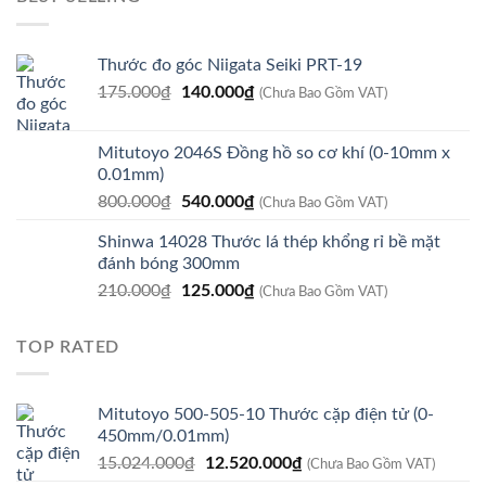
8.979.800₫.
là:
7.610.000₫.
Thước đo góc Niigata Seiki PRT-19
Giá
Giá
175.000
₫
140.000
₫
(Chưa Bao Gồm VAT)
gốc
hiện
là:
tại
Mitutoyo 2046S Đồng hồ so cơ khí (0-10mm x
175.000₫.
là:
0.01mm)
140.000₫.
Giá
Giá
800.000
₫
540.000
₫
(Chưa Bao Gồm VAT)
gốc
hiện
Shinwa 14028 Thước lá thép khổng rỉ bề mặt
là:
tại
đánh bóng 300mm
800.000₫.
là:
Giá
Giá
210.000
₫
125.000
₫
540.000₫.
(Chưa Bao Gồm VAT)
gốc
hiện
là:
tại
TOP RATED
210.000₫.
là:
125.000₫.
Mitutoyo 500-505-10 Thước cặp điện tử (0-
450mm/0.01mm)
Giá
Giá
15.024.000
₫
12.520.000
₫
(Chưa Bao Gồm VAT)
gốc
hiện