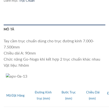
Danh mục:
Trục Chuẩn
MÔ TẢ
Tay cầm trục chuẩn dùng cho trục đường kính 7.000-
7.500mm
Chiều dài A: 90mm
Chức năng Go-Nogo khi kết hợp 2 trục chuẩn khác nhau
Vật liệu: Nhôm
Đường Kính
Bước Trục
Chiều Dài
Đ
Mã Đặt Hàng
trục
(mm)
(mm)
(mm)