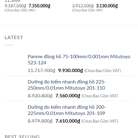
11.5mm
Giá
Giá
Giá
Giá
9.187.500
₫
7.350.000
₫
3.912.500
₫
3.130.000
₫
gốc
hiện
gốc
hiện
(Chưa Bao Gồm VAT)
(Chưa Bao Gồm VAT)
là:
tại
là:
tại
9.187.500₫.
là:
3.912.500₫.
là:
7.350.000₫.
3.130.000
LATEST
Panme đồng hồ 75-100mm/0.001mm Mitutoyo
523-124
Giá
Giá
11.717.400
₫
9.930.000
₫
(Chưa Bao Gồm VAT)
gốc
hiện
Dưỡng đo kiểm nhanh đồng hồ 225-
là:
tại
250mm/0.01mm Mitutoyo 201-110
11.717.400₫.
là:
Giá
Giá
8.920.800
₫
7.560.000
₫
9.930.000₫.
(Chưa Bao Gồm VAT)
gốc
hiện
Dưỡng đo kiểm nhanh đồng hồ 200-
là:
tại
225mm/0.01mm Mitutoyo 201-109
8.920.800₫.
là:
Giá
Giá
8.979.800
₫
7.610.000
₫
7.560.000₫.
(Chưa Bao Gồm VAT)
gốc
hiện
là:
tại
BEST SELLING