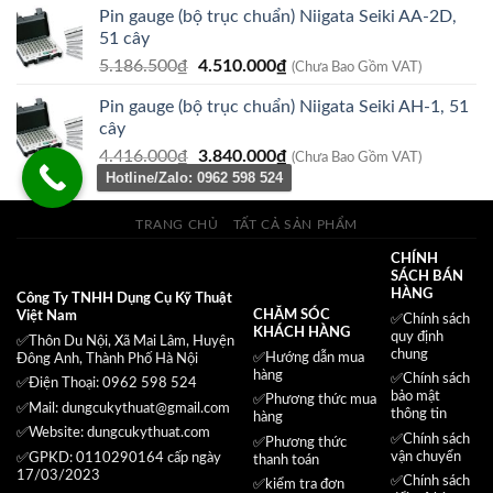
Pin gauge (bộ trục chuẩn) Niigata Seiki AA-2D,
là:
tại
51 cây
325.000₫.
là:
Giá
Giá
5.186.500
₫
4.510.000
₫
260.000₫.
(Chưa Bao Gồm VAT)
gốc
hiện
Pin gauge (bộ trục chuẩn) Niigata Seiki AH-1, 51
là:
tại
cây
5.186.500₫.
là:
Giá
Giá
4.416.000
₫
3.840.000
₫
4.510.000₫.
(Chưa Bao Gồm VAT)
Hotline/Zalo: 0962 598 524
gốc
hiện
là:
tại
4.416.000₫.
là:
TRANG CHỦ
TẤT CẢ SẢN PHẨM
3.840.000₫.
CHÍNH
SÁCH BÁN
HÀNG
Công Ty TNHH Dụng Cụ Kỹ Thuật
CHĂM SÓC
Việt Nam
✅
Chính sách
KHÁCH HÀNG
quy định
✅Thôn Du Nội, Xã Mai Lâm, Huyện
chung
✅Hướng dẫn mua
Đông Anh, Thành Phố Hà Nội
hàng
✅
Chính sách
✅Điện Thoại: 0962 598 524
bảo mật
✅
Phương thức mua
✅Mail:
dungcukythuat@gmail.com
thông tin
hàng
✅Website:
dungcukythuat.com
✅
Chính sách
✅
Phương thức
vận chuyển
✅GPKD: 0110290164 cấp ngày
thanh toán
17/03/2023
✅
Chính sách
✅
kiểm tra đơn