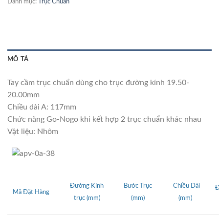
Danh mục:
Trục Chuẩn
MÔ TẢ
Tay cầm trục chuẩn dùng cho trục đường kính 19.50-
20.00mm
Chiều dài A: 117mm
Chức năng Go-Nogo khi kết hợp 2 trục chuẩn khác nhau
Vật liệu: Nhôm
Đường Kính
Bước Trục
Chiều Dài
Đ
Mã Đặt Hàng
trục
(mm)
(mm)
(mm)