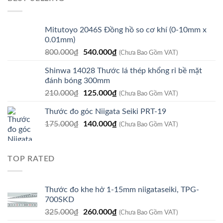
8.979.800₫.
là:
7.610.000₫.
Mitutoyo 2046S Đồng hồ so cơ khí (0-10mm x
0.01mm)
Giá
Giá
800.000
₫
540.000
₫
(Chưa Bao Gồm VAT)
gốc
hiện
Shinwa 14028 Thước lá thép khổng rỉ bề mặt
là:
tại
đánh bóng 300mm
800.000₫.
là:
Giá
Giá
210.000
₫
125.000
₫
540.000₫.
(Chưa Bao Gồm VAT)
gốc
hiện
Thước đo góc Niigata Seiki PRT-19
là:
tại
Giá
Giá
175.000
₫
210.000₫.
140.000
₫
là:
(Chưa Bao Gồm VAT)
gốc
hiện
125.000₫.
là:
tại
175.000₫.
là:
TOP RATED
140.000₫.
Thước đo khe hở 1-15mm niigataseiki, TPG-
700SKD
Giá
Giá
325.000
₫
260.000
₫
(Chưa Bao Gồm VAT)
gốc
hiện