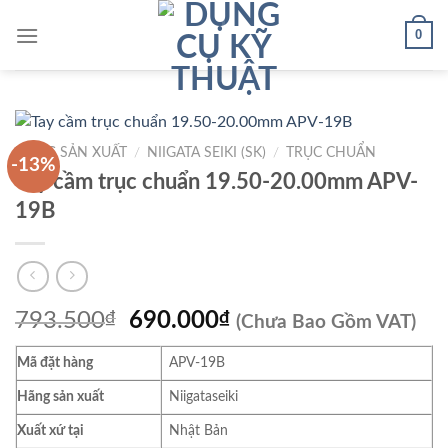
Skip
0
to
content
HÃNG SẢN XUẤT
/
NIIGATA SEIKI (SK)
/
TRỤC CHUẨN
-13%
Tay cầm trục chuẩn 19.50-20.00mm APV-
19B
Giá
Giá
793.500
₫
690.000
₫
(Chưa Bao Gồm VAT)
gốc
hiện
Mã đặt hàng
APV-19B
là:
tại
793.500₫.
là:
Hãng sản xuất
Niigataseiki
690.000₫.
Xuất xứ tại
Nhật Bản