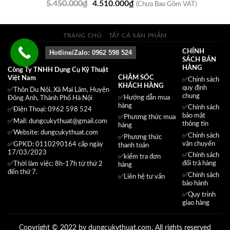
Giá
Giá
5.450.000
₫
4.510.000
₫
3.920.000₫.
(Chưa Bao Gồm VAT)
gốc
hiện
là:
tại
5.450.000₫.
là:
TRANG CHỦ
TẤT CẢ SẢN PHẨM
4.510.000₫.
CHÍNH
Hotline/Zalo: 0962 598 524
SÁCH BÁN
HÀNG
Công Ty TNHH Dụng Cụ Kỹ Thuật
CHĂM SÓC
Việt Nam
✅
Chính sách
KHÁCH HÀNG
quy định
✅Thôn Du Nội, Xã Mai Lâm, Huyện
chung
✅Hướng dẫn mua
Đông Anh, Thành Phố Hà Nội
hàng
✅
Chính sách
✅Điện Thoại: 0962 598 524
bảo mật
✅
Phương thức mua
✅Mail:
dungcukythuat@gmail.com
thông tin
hàng
✅Website:
dungcukythuat.com
✅
Chính sách
✅
Phương thức
vận chuyển
✅GPKD: 0110290164 cấp ngày
thanh toán
17/03/2023
✅
Chính sách
✅
kiểm tra đơn
đổi trả hàng
✅Thời làm việc: 8h-17h từ thứ 2
hàng
đến thứ 7.
✅
Chính sách
✅
Liên hệ tư vấn
bảo hành
✅
Quy trình
giao hàng
Copyright © 2022 by dungcukythuat.com. All rights reserved