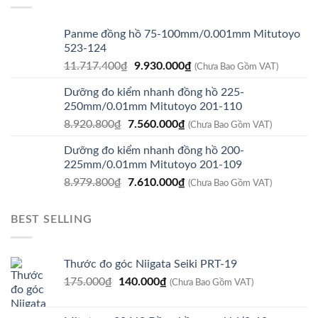
Panme đồng hồ 75-100mm/0.001mm Mitutoyo
523-124
Giá
Giá
11.717.400
₫
9.930.000
₫
(Chưa Bao Gồm VAT)
gốc
hiện
Dưỡng đo kiểm nhanh đồng hồ 225-
là:
tại
250mm/0.01mm Mitutoyo 201-110
11.717.400₫.
là:
Giá
Giá
8.920.800
₫
7.560.000
₫
9.930.000₫.
(Chưa Bao Gồm VAT)
gốc
hiện
Dưỡng đo kiểm nhanh đồng hồ 200-
là:
tại
225mm/0.01mm Mitutoyo 201-109
8.920.800₫.
là:
Giá
Giá
8.979.800
₫
7.610.000
₫
7.560.000₫.
(Chưa Bao Gồm VAT)
gốc
hiện
là:
tại
BEST SELLING
8.979.800₫.
là:
7.610.000₫.
Thước đo góc Niigata Seiki PRT-19
Giá
Giá
175.000
₫
140.000
₫
(Chưa Bao Gồm VAT)
gốc
hiện
là:
tại