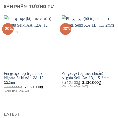
SẢN PHẨM TƯƠNG TỰ
-20%
-20%
Pin gauge (bộ trục chuẩn)
Pin gauge (bộ trục chuẩn)
Niigata Seiki AA-12A, 12-
Niigata Seiki AA-1B, 1.5-2mm
12.5mm
Giá
Giá
3.912.500
₫
3.130.000
₫
gốc
hiện
(Chưa Bao Gồm VAT)
Giá
Giá
9.187.500
₫
7.350.000
₫
là:
tại
gốc
hiện
(Chưa Bao Gồm VAT)
3.912.500₫.
là:
là:
tại
3.130.000
9.187.500₫.
là:
7.350.000₫.
LATEST