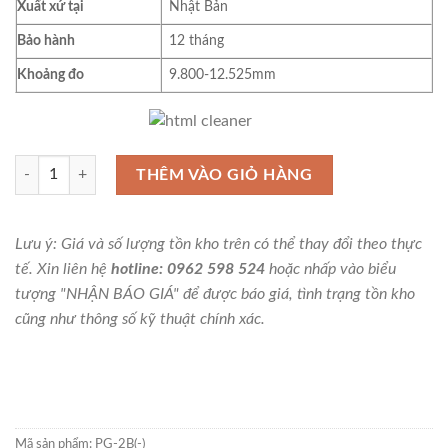
Xuất xứ tại
Nhật Bản
Bảo hành
12 tháng
Khoảng đo
9.800-12.525mm
Pin gauge (bộ trục chuẩn) Niigata Seiki PG-2B(-), 110 cây số lượng
THÊM VÀO GIỎ HÀNG
Lưu ý: Giá và số lượng tồn kho trên có thể thay đổi theo thực
tế. Xin liên hệ
hotline: 0962 598 524
hoặc nhấp vào biểu
tượng "NHẬN BÁO GIÁ" để được báo giá, tình trạng tồn kho
cũng như thông số kỹ thuật chính xác.
Mã sản phẩm:
PG-2B(-)