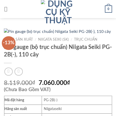
Skip
0
to
content
HÃNG SẢN XUẤT
/
NIIGATA SEIKI (SK)
/
TRỤC CHUẨN
-13%
Pin gauge (bộ trục chuẩn) Niigata Seiki PG-
2B(-), 110 cây
Giá
Giá
8.119.000
₫
7.060.000
₫
gốc
hiện
(Chưa Bao Gồm VAT)
là:
tại
Mã đặt hàng
PG-2B(-)
8.119.000₫.
là:
7.060.000₫.
Hãng sản xuất
Niigataseiki