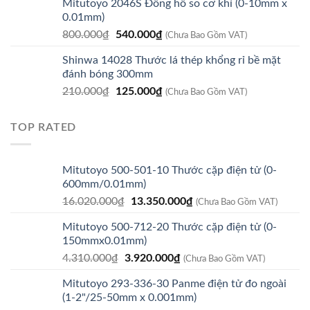
Mitutoyo 2046S Đồng hồ so cơ khí (0-10mm x
175.000₫.
là:
0.01mm)
140.000₫.
Giá
Giá
800.000
₫
540.000
₫
(Chưa Bao Gồm VAT)
gốc
hiện
Shinwa 14028 Thước lá thép khổng rỉ bề mặt
là:
tại
đánh bóng 300mm
800.000₫.
là:
Giá
Giá
210.000
₫
125.000
₫
540.000₫.
(Chưa Bao Gồm VAT)
gốc
hiện
là:
tại
TOP RATED
210.000₫.
là:
125.000₫.
Mitutoyo 500-501-10 Thước cặp điện tử (0-
600mm/0.01mm)
Giá
Giá
16.020.000
₫
13.350.000
₫
(Chưa Bao Gồm VAT)
gốc
hiện
Mitutoyo 500-712-20 Thước cặp điện tử (0-
là:
tại
150mmx0.01mm)
16.020.000₫.
là:
Giá
Giá
4.310.000
₫
3.920.000
₫
13.350.000₫.
(Chưa Bao Gồm VAT)
gốc
hiện
Mitutoyo 293-336-30 Panme điện tử đo ngoài
là:
tại
(1-2"/25-50mm x 0.001mm)
4.310.000₫.
là: