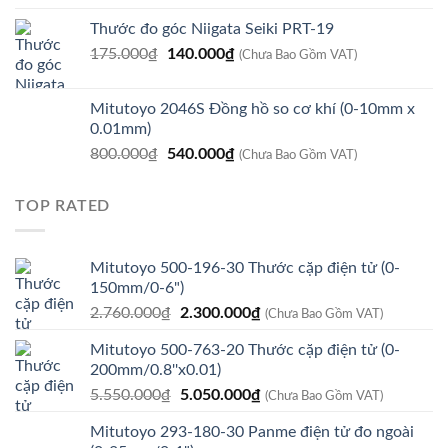
gốc
hiện
Thước đo góc Niigata Seiki PRT-19
là:
tại
Giá
Giá
175.000
₫
210.000₫.
140.000
₫
là:
(Chưa Bao Gồm VAT)
gốc
hiện
125.000₫.
là:
tại
Mitutoyo 2046S Đồng hồ so cơ khí (0-10mm x
175.000₫.
là:
0.01mm)
140.000₫.
Giá
Giá
800.000
₫
540.000
₫
(Chưa Bao Gồm VAT)
gốc
hiện
là:
tại
TOP RATED
800.000₫.
là:
540.000₫.
Mitutoyo 500-196-30 Thước cặp điện tử (0-
150mm/0-6")
Giá
Giá
2.760.000
₫
2.300.000
₫
(Chưa Bao Gồm VAT)
gốc
hiện
Mitutoyo 500-763-20 Thước cặp điện tử (0-
là:
tại
200mm/0.8''x0.01)
2.760.000₫.
là:
Giá
Giá
5.550.000
₫
5.050.000
₫
2.300.000₫.
(Chưa Bao Gồm VAT)
gốc
hiện
Mitutoyo 293-180-30 Panme điện tử đo ngoài
là:
tại