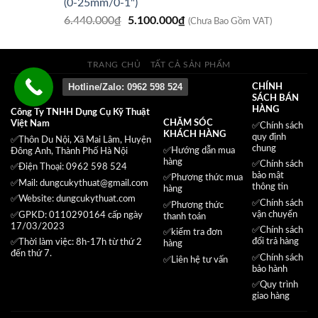
(0-25mm/0-1")
5.550.000₫.
là:
Giá
Giá
6.440.000
₫
5.100.000
₫
5.050.000₫.
(Chưa Bao Gồm VAT)
gốc
hiện
là:
tại
6.440.000₫.
là:
TRANG CHỦ
TẤT CẢ SẢN PHẨM
5.100.000₫.
Hotline/Zalo: 0962 598 524
CHÍNH
SÁCH BÁN
HÀNG
Công Ty TNHH Dụng Cụ Kỹ Thuật
CHĂM SÓC
Việt Nam
✅
Chính sách
KHÁCH HÀNG
quy định
✅Thôn Du Nội, Xã Mai Lâm, Huyện
chung
✅Hướng dẫn mua
Đông Anh, Thành Phố Hà Nội
hàng
✅
Chính sách
✅Điện Thoại: 0962 598 524
bảo mật
✅
Phương thức mua
✅Mail:
dungcukythuat@gmail.com
thông tin
hàng
✅Website:
dungcukythuat.com
✅
Chính sách
✅
Phương thức
vận chuyển
✅GPKD: 0110290164 cấp ngày
thanh toán
17/03/2023
✅
Chính sách
✅
kiểm tra đơn
đổi trả hàng
✅Thời làm việc: 8h-17h từ thứ 2
hàng
đến thứ 7.
✅
Chính sách
✅
Liên hệ tư vấn
bảo hành
✅
Quy trình
giao hàng