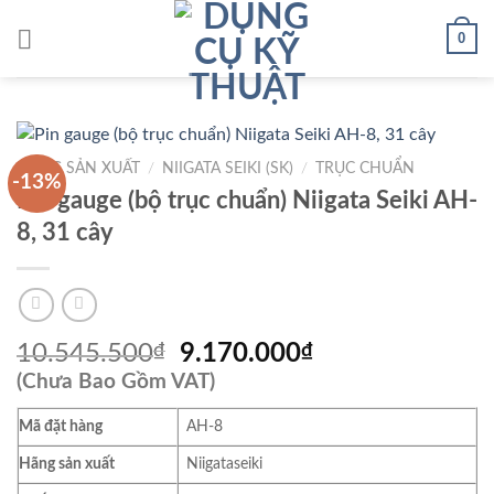
Skip
0
to
content
HÃNG SẢN XUẤT
/
NIIGATA SEIKI (SK)
/
TRỤC CHUẨN
-13%
Pin gauge (bộ trục chuẩn) Niigata Seiki AH-
8, 31 cây
Giá
Giá
10.545.500
₫
9.170.000
₫
gốc
hiện
(Chưa Bao Gồm VAT)
là:
tại
Mã đặt hàng
AH-8
10.545.500₫.
là:
9.170.000₫.
Hãng sản xuất
Niigataseiki