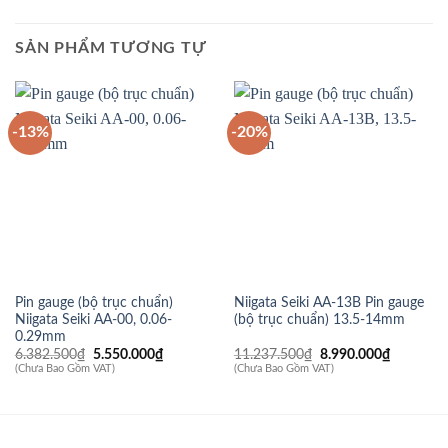
SẢN PHẨM TƯƠNG TỰ
-13%
-20%
Pin gauge (bộ trục chuẩn)
Niigata Seiki AA-13B Pin gauge
Niigata Seiki AA-00, 0.06-
(bộ trục chuẩn) 13.5-14mm
0.29mm
Giá
Giá
Giá
Giá
6.382.500
₫
5.550.000
₫
11.237.500
₫
8.990.000
₫
gốc
hiện
gốc
hiện
(Chưa Bao Gồm VAT)
(Chưa Bao Gồm VAT)
là:
tại
là:
tại
6.382.500₫.
là:
11.237.500₫.
là:
5.550.000₫.
8.990.00