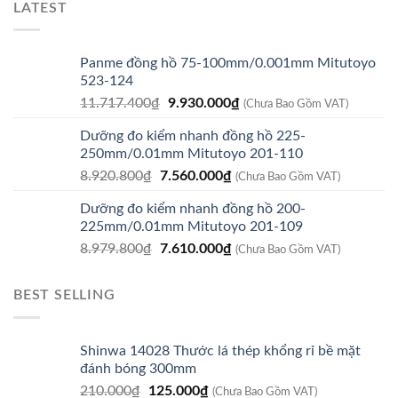
LATEST
Panme đồng hồ 75-100mm/0.001mm Mitutoyo
523-124
Giá
Giá
11.717.400
₫
9.930.000
₫
(Chưa Bao Gồm VAT)
gốc
hiện
Dưỡng đo kiểm nhanh đồng hồ 225-
là:
tại
250mm/0.01mm Mitutoyo 201-110
11.717.400₫.
là:
Giá
Giá
8.920.800
₫
7.560.000
₫
9.930.000₫.
(Chưa Bao Gồm VAT)
gốc
hiện
Dưỡng đo kiểm nhanh đồng hồ 200-
là:
tại
225mm/0.01mm Mitutoyo 201-109
8.920.800₫.
là:
Giá
Giá
8.979.800
₫
7.610.000
₫
7.560.000₫.
(Chưa Bao Gồm VAT)
gốc
hiện
là:
tại
BEST SELLING
8.979.800₫.
là:
7.610.000₫.
Shinwa 14028 Thước lá thép khổng rỉ bề mặt
đánh bóng 300mm
Giá
Giá
210.000
₫
125.000
₫
(Chưa Bao Gồm VAT)