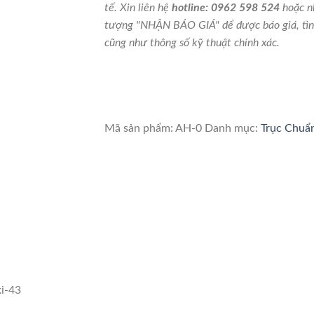
17
tế. Xin liên hệ
hotline: 0962 598 524
hoặc n
cây
tượng "NHẬN BÁO GIÁ" để được báo giá, tìn
số
cũng như thông số kỹ thuật chính xác.
lượng
Mã sản phẩm:
AH-0
Danh mục:
Trục Chuẩ