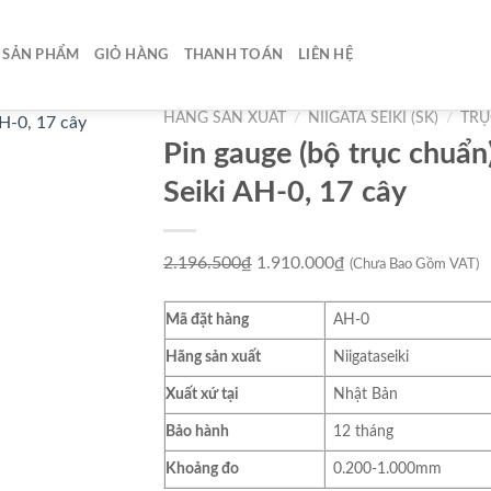
SẢN PHẨM
GIỎ HÀNG
THANH TOÁN
LIÊN HỆ
HÃNG SẢN XUẤT
/
NIIGATA SEIKI (SK)
/
TRỤ
Pin gauge (bộ trục chuẩn
Seiki AH-0, 17 cây
Giá
Giá
2.196.500
₫
1.910.000
₫
(Chưa Bao Gồm VAT)
gốc
hiện
là:
tại
Mã đặt hàng
AH-0
2.196.500₫.
là:
Hãng sản xuất
Niigataseiki
1.910.000₫.
Xuất xứ tại
Nhật Bản
Bảo hành
12 tháng
Khoảng đo
0.200-1.000mm