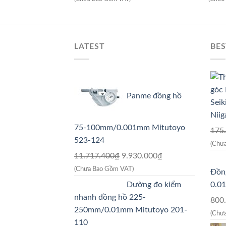
là:
tại
3.912.500₫.
là:
3.130.000₫.
LATEST
BES
Panme đồng hồ
Niig
75-100mm/0.001mm Mitutoyo
175
523-124
(Chư
Giá
Giá
11.717.400
₫
9.930.000
₫
gốc
hiện
(Chưa Bao Gồm VAT)
Đồng
là:
tại
Dưỡng đo kiểm
0.0
11.717.400₫.
là:
nhanh đồng hồ 225-
800
9.930.000₫.
250mm/0.01mm Mitutoyo 201-
(Chư
110