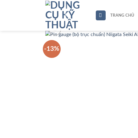
Skip
to
TRANG CHỦ
content
-13%