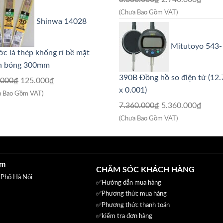
800.000₫.
là:
gốc
hiện
(Chưa Bao Gồm VAT)
Shinwa 14028
540.000₫.
là:
tại
3.330.000₫.
là:
Mitutoyo 543-
2.740
c lá thép khổng rỉ bề mặt
h bóng 300mm
390B Đồng hồ so điện tử (1
Giá
Giá
.000
₫
125.000
₫
x 0.001)
gốc
hiện
a Bao Gồm VAT)
là:
tại
Giá
Giá
7.360.000
₫
5.360.000
₫
210.000₫.
là:
gốc
hiện
(Chưa Bao Gồm VAT)
125.000₫.
là:
tại
7.360.000₫.
là:
5.360
am
CHĂM SÓC KHÁCH HÀNG
 Phố Hà Nội
✅Hướng dẫn mua hàng
✅
Phương thức mua hàng
✅
Phương thức thanh toán
✅
kiểm tra đơn hàng