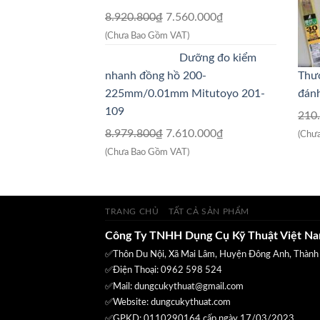
Giá
Giá
8.920.800
₫
7.560.000
₫
gốc
hiện
(Chưa Bao Gồm VAT)
là:
tại
Dưỡng đo kiểm
8.920.800₫.
là:
nhanh đồng hồ 200-
Thướ
7.560.000₫.
225mm/0.01mm Mitutoyo 201-
đán
109
210
Giá
Giá
8.979.800
₫
7.610.000
₫
(Chư
gốc
hiện
(Chưa Bao Gồm VAT)
là:
tại
8.979.800₫.
là:
7.610.000₫.
TRANG CHỦ
TẤT CẢ SẢN PHẨM
Công Ty TNHH Dụng Cụ Kỹ Thuật Việt N
✅Thôn Du Nội, Xã Mai Lâm, Huyện Đông Anh, Thành
✅Điện Thoại: 0962 598 524
✅Mail:
dungcukythuat@gmail.com
✅Website:
dungcukythuat.com
✅GPKD: 0110290164 cấp ngày 17/03/2023