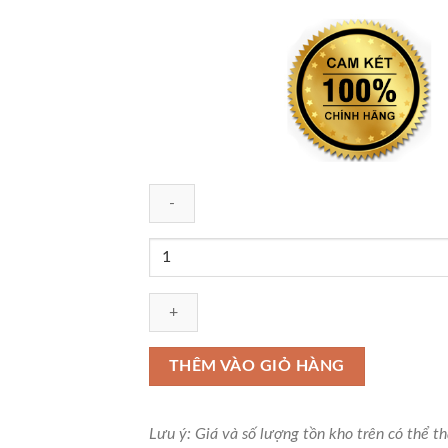
Pin
gauge
(bộ
trục
chuẩn)
Niigata
THÊM VÀO GIỎ HÀNG
Seiki
AH-
0,
Lưu ý: Giá và số lượng tồn kho trên có thể t