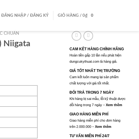
ĐĂNG NHẬP / ĐĂNG KÝ
GIỎ HÀNG /
0
₫
0
C CHUẨN
) Niigata
CAM KẾT HÀNG CHÍNH HÃNG
Hoàn tiền gấp 10 lần nếu phát hiện
dungcukythuat.com là hàng giả.
GIÁ TỐT NHẤT THỊ TRƯỜNG
Cam kết luôn mang lại sản phẩm
chất lượng với giá tốt nhất.
ĐỔI TRẢ TRONG 7 NGÀY
Khi hàng bị sai mẫu, lỗi kỹ thuật được
đỗi hàng trong 7 ngày –
Xem thêm
GIAO HÀNG MIỄN PHÍ
Giao hàng miễn phí cho đơn hàng
trên 2.000.000 –
Xem thêm
TƯ VẤN MIỄN PHÍ 24/7