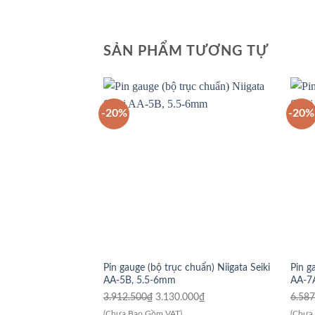
SẢN PHẨM TƯƠNG TỰ
-20%
-20%
Pin gauge (bộ trục chuẩn) Niigata Seiki
Pin g
AA-5B, 5.5-6mm
AA-7
Giá
Giá
3.912.500
₫
3.130.000
₫
6.587
gốc
hiện
(Chưa Bao Gồm VAT)
(Chưa