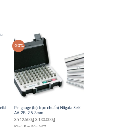
-20%
-20%
eiki
Pin gauge (bộ trục chuẩn) Niigata Seiki
Pin gauge (bộ trục ch
AA-2B, 2.5-3mm
AA-12A, 12-12.5mm
Giá
Giá
Giá
3.912.500
₫
3.130.000
₫
9.187.500
₫
7.350.00
gốc
hiện
gốc
(Chưa Bao Gồm VAT)
(Chưa Bao Gồm VAT)