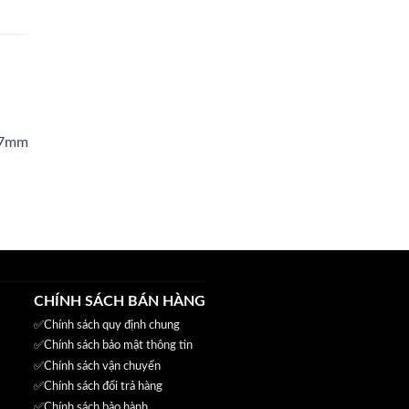
.000₫.
2.7mm
.000₫.
CHÍNH SÁCH BÁN HÀNG
✅
Chính sách quy định chung
✅
Chính sách bảo mật thông tin
✅
Chính sách vận chuyển
✅
Chính sách đổi trả hàng
✅
Chính sách bảo hành