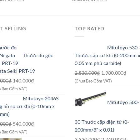
là:
tại
là:
tại
6.587.500₫.
là:
9.187.500₫.
là:
5.270.000₫.
7.350.000₫.
T SELLING
TOP RATED
Mitutoyo 530
Thước đo góc
Thước cặp cơ khí (0-200mm 
0.05mm phủ carbide)
ata Seiki PRT-19
Giá
Giá
2.530.000
₫
1.980.000
₫
Giá
Giá
gốc
hiện
.000
₫
140.000
₫
(Chưa Bao Gồm VAT)
gốc
hiện
là:
tại
a Bao Gồm VAT)
là:
tại
2.530.000₫.
là:
Mitutoyo 2046S
Mitutoyo 500-
175.000₫.
là:
1.980
 hồ so cơ khí (0-10mm x
140.000₫.
1mm)
30 Thước cặp điện tử (0-
Giá
Giá
.000
₫
540.000
₫
200mm/8" x 0.01)
gốc
hiện
a Bao Gồm VAT)
là:
tại
Giá
Giá
3.330.000
₫
2.740.000
₫