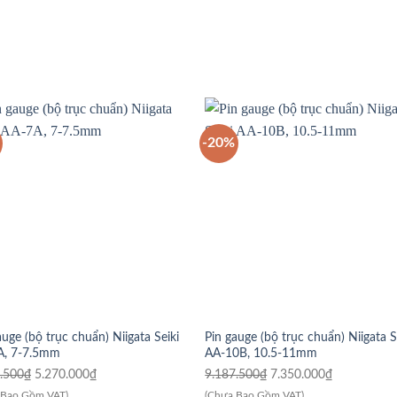
-20%
auge (bộ trục chuẩn) Niigata Seiki
Pin gauge (bộ trục chuẩn) Niigata S
A, 7-7.5mm
AA-10B, 10.5-11mm
Giá
Giá
Giá
Giá
.500
₫
5.270.000
₫
9.187.500
₫
7.350.000
₫
gốc
hiện
gốc
hiện
 Bao Gồm VAT)
(Chưa Bao Gồm VAT)