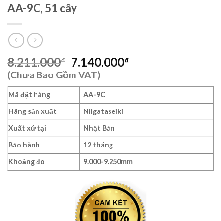
AA-9C, 51 cây
Giá
Giá
8.211.000
7.140.000
₫
₫
gốc
hiện
(Chưa Bao Gồm VAT)
là:
tại
8.211.000₫.
là:
Mã đặt hàng
AA-9C
7.140.000₫.
Hãng sản xuất
Niigataseiki
Xuất xứ tại
Nhật Bản
Bảo hành
12 tháng
Khoảng đo
9.000-9.250mm