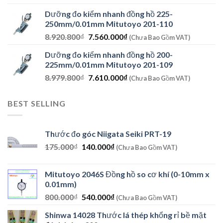
gốc
hiện
Dưỡng đo kiểm nhanh đồng hồ 225-
là:
tại
250mm/0.01mm Mitutoyo 201-110
11.717.400₫.
là:
Giá
Giá
8.920.800
₫
7.560.000
₫
9.930.000₫.
(Chưa Bao Gồm VAT)
gốc
hiện
Dưỡng đo kiểm nhanh đồng hồ 200-
là:
tại
225mm/0.01mm Mitutoyo 201-109
8.920.800₫.
là:
Giá
Giá
8.979.800
₫
7.610.000
₫
7.560.000₫.
(Chưa Bao Gồm VAT)
gốc
hiện
là:
tại
BEST SELLING
8.979.800₫.
là:
7.610.000₫.
Thước đo góc Niigata Seiki PRT-19
Giá
Giá
175.000
₫
140.000
₫
(Chưa Bao Gồm VAT)
gốc
hiện
là:
tại
Mitutoyo 2046S Đồng hồ so cơ khí (0-10mm x
175.000₫.
là:
0.01mm)
140.000₫.
Giá
Giá
800.000
₫
540.000
₫
(Chưa Bao Gồm VAT)
gốc
hiện
Shinwa 14028 Thước lá thép khổng rỉ bề mặt
là:
tại