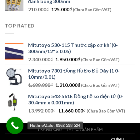
đánh bóng 300mm
800.000₫.
là:
Giá
Giá
210.000
₫
125.000
₫
540.000₫.
(Chưa Bao Gồm VAT)
gốc
hiện
là:
tại
TOP RATED
210.000₫.
là:
125.000₫.
Mitutoyo 530-115 Thước cặp cơ khí (0-
300mm/12" x 0.05)
Giá
Giá
2.340.000
₫
1.950.000
₫
(Chưa Bao Gồm VAT)
gốc
hiện
Mitutoyo 7301 Đồng Hồ Đo Độ Dày (1 0-
là:
tại
10mm/0.01)
2.340.000₫.
là:
Giá
Giá
1.600.000
₫
1.210.000
₫
1.950.000₫.
(Chưa Bao Gồm VAT)
gốc
hiện
Mitutoyo 543-561E Đồng hồ so điện tử (0-
là:
tại
30.4mm x 0.001mm)
1.600.000₫.
là:
Giá
Giá
13.992.000
₫
11.660.000
₫
1.210.000₫.
(Chưa Bao Gồm VAT)
gốc
hiện
là:
tại
Hotline/Zalo: 0962 598 524
13.992.000₫.
là:
TRANG CHỦ
TẤT CẢ SẢN PHẨM
11.660.000₫.
CHÍNH