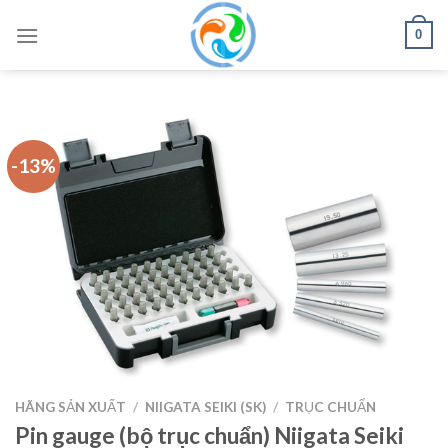
Skip
0
to
content
-13%
HÃNG SẢN XUẤT
/
NIIGATA SEIKI (SK)
/
TRỤC CHUẨN
Pin gauge (bộ trục chuẩn) Niigata Seiki