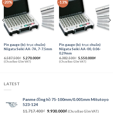
-20%
-13%
Pin gauge (bộ trục chuẩn)
Pin gauge (bộ trục chuẩn)
Niigata Seiki AA-7A, 7-7.5mm
Niigata Seiki AA-00, 0.06-
0.29mm
Giá
Giá
Giá
Giá
6.587.500
₫
5.270.000
₫
6.382.500
₫
5.550.000
₫
gốc
hiện
gốc
hiện
(Chưa Bao Gồm VAT)
(Chưa Bao Gồm VAT)
là:
tại
là:
tại
6.587.500₫.
là:
6.382.500₫.
là:
₫.
5.270.000₫.
5.550.000₫
LATEST
Panme đồng hồ 75-100mm/0.001mm Mitutoyo
523-124
Giá
Giá
11.717.400
₫
9.930.000
₫
(Chưa Bao Gồm VAT)