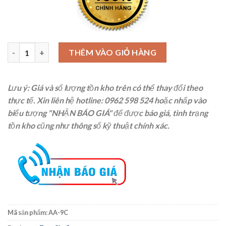
Pin gauge (bộ trục chuẩn) Niigata Seiki AA-9C, 51 cây số lượng
THÊM VÀO GIỎ HÀNG
Lưu ý: Giá và số lượng tồn kho trên có thể thay đổi theo
thực tế. Xin liên hệ
hotline: 0962 598 524
hoặc nhấp vào
biểu tượng "NHẬN BÁO GIÁ" để được báo giá, tình trạng
tồn kho cũng như thông số kỹ thuật chính xác.
Mã sản phẩm:
AA-9C