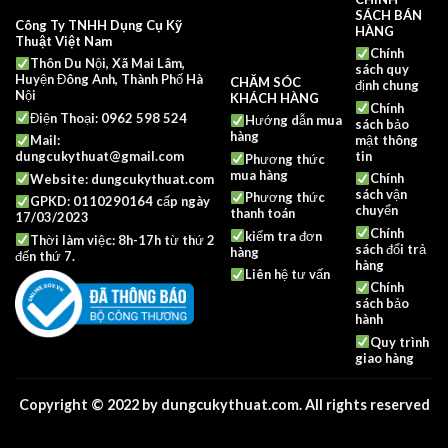
SÁCH BÁN
Công Ty TNHH Dụng Cụ Kỹ
HÀNG
Thuật Việt Nam
Chính
Thôn Du Nội, Xã Mai Lâm,
sách quy
Huyện Đông Anh, Thành Phố Hà
CHĂM SÓC
định chung
Nội
KHÁCH HÀNG
Chính
Điện Thoại: 0962 598 524
Hướng dẫn mua
sách bảo
hàng
mật thông
Mail:
tin
dungcukythuat@gmail.com
Phương thức
mua hàng
Chính
Website:
dungcukythuat.com
sách vận
Phương thức
GPKD: 0110290164 cấp ngày
chuyển
thanh toán
17/03/2023
Chính
kiểm tra đơn
Thời làm việc: 8h-17h từ thứ 2
sách đổi trả
hàng
đến thứ 7.
hàng
Liên hệ tư vấn
Chính
sách bảo
hành
Quy trình
giao hàng
Copyright © 2022 by dungcukythuat.com. All rights reserved