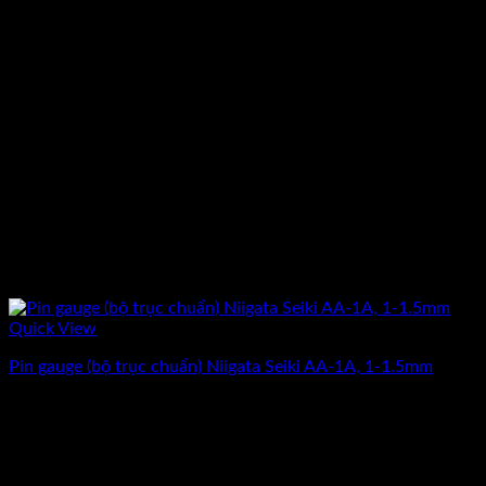
Quick View
Pin gauge (bộ trục chuẩn) Niigata Seiki AA-1A, 1-1.5mm
Giá
Giá
3.912.500
₫
3.130.000
₫
(Chưa Bao Gồm VAT)
gốc
hiện
-20%
là:
tại
3.912.500₫.
là: