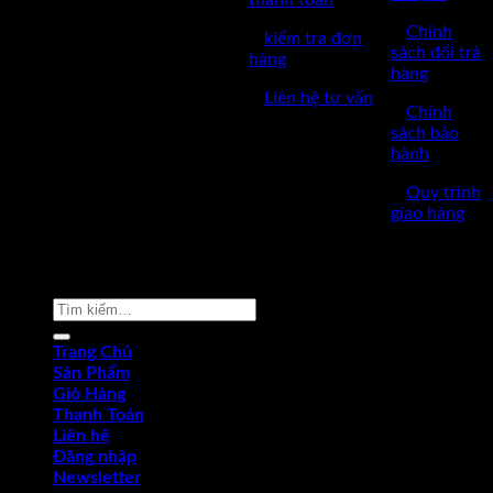
✅GPKD: 0110290164 cấp
✅
Chính
✅
kiểm tra đơn
ngày 17/03/2023
sách đổi trả
hàng
hàng
✅Thời làm việc: 8h-17h từ thứ
✅
Liên hệ tư vấn
2 đến thứ 7.
✅
Chính
sách bảo
hành
✅
Quy trình
giao hàng
Copyright © 2022 by dungcukythuat.com. All rights reserved
Tìm
kiếm:
Trang Chủ
Sản Phẩm
Giỏ Hàng
Thanh Toán
Liên hệ
Đăng nhập
Newsletter