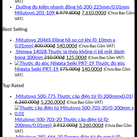
11.717.400₫.
là:
gốc
hiện
VAT)
9.930.000₫.
là:
tại
Dưỡng đo kiểm nhanh đồng hồ 200-225mm/0.01mm
8.920.800₫.
Giá
là:
Giá
Mitutoyo 201-109
8.979.800
₫
7.610.000
₫
(Chưa Bao Gồm
gốc
7.560.000₫.
hiện
VAT)
là:
tại
Best Selling
8.979.800₫.
là:
7.610.000₫.
Mitutoyo 2046S Đồng hồ so cơ khí (0-10mm x
Giá
Giá
0.01mm)
800.000
₫
540.000
₫
(Chưa Bao Gồm VAT)
gốc
hiện
Shinwa 14028 Thước lá thép khổng rỉ bề mặt đánh
là:
Giá
tại
Giá
bóng 300mm
210.000
₫
125.000
₫
(Chưa Bao Gồm VAT)
800.000₫.
gốc
là:
hiện
Thước đo góc
là:
540.000₫.
Giá
tại
Giá
Niigata Seiki PRT-19
175.000
₫
140.000
₫
(Chưa Bao Gồm
210.000₫.
gốc
là:
hiện
VAT)
là:
125.000₫.
tại
Top Rated
175.000₫.
là:
140.000₫.
Mitutoyo 500-775 Thước cặp điện tử (0-200mmx0.01)
Giá
Giá
6.260.000
₫
5.230.000
₫
(Chưa Bao Gồm VAT)
gốc
hiện
là:
tại
6.260.000₫.
là:
Mitutoyo 500-703-20 Thước cặp điện tử (0-
5.230.000₫.
Giá
Giá
200mm/0.01mm)
3.912.000
₫
3.260.000
₫
(Chưa Bao Gồm
gốc
hiện
VAT)
là:
tại