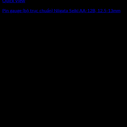
Quick View
Pin gauge (bộ trục chuẩn) Niigata Seiki AA-12B, 12.5-13mm
Giá
Giá
9.187.500
₫
7.350.000
₫
(Chưa Bao Gồm VAT)
gốc
hiện
-13%
là:
tại
9.187.500₫.
là:
7.350.000₫.