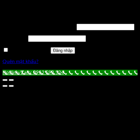
Đăng nhập
Tên tài khoản hoặc địa chỉ email
*
Mật khẩu
*
Ghi nhớ mật khẩu
Đăng nhập
Quên mật khẩu?
Hotline/Zalo: 0962 598 524