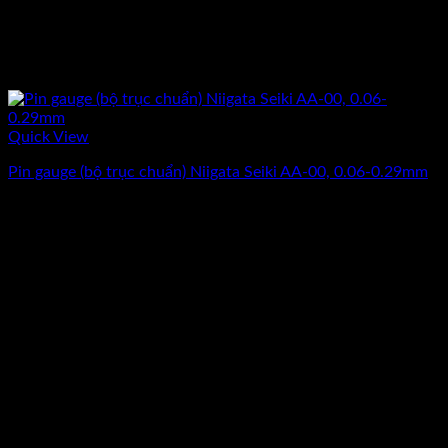
Quick View
Pin gauge (bộ trục chuẩn) Niigata Seiki AA-00, 0.06-0.29mm
Giá
Giá
6.382.500
₫
5.550.000
₫
(Chưa Bao Gồm VAT)
gốc
hiện
-20%
là:
tại
6.382.500₫.
là:
5.550.000₫.