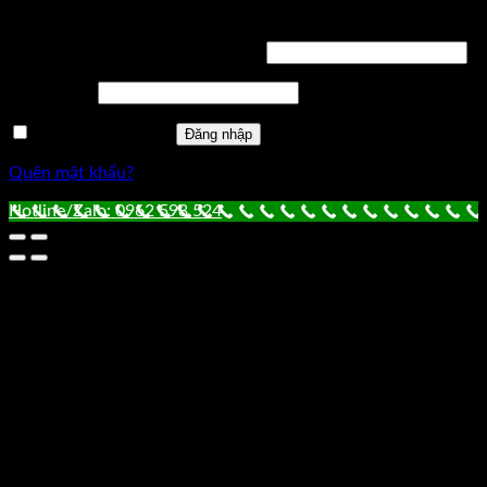
Đăng nhập
Tên tài khoản hoặc địa chỉ email
*
Mật khẩu
*
Ghi nhớ mật khẩu
Đăng nhập
Quên mật khẩu?
Hotline/Zalo: 0962 598 524