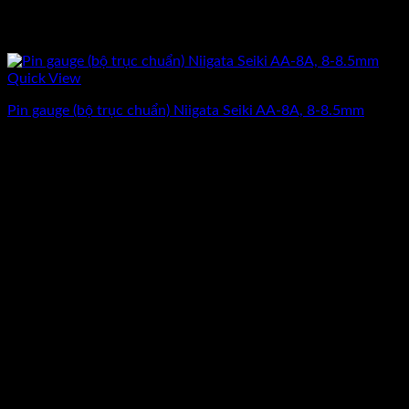
Quick View
Pin gauge (bộ trục chuẩn) Niigata Seiki AA-8A, 8-8.5mm
Giá
Giá
6.725.000
₫
5.380.000
₫
(Chưa Bao Gồm VAT)
gốc
hiện
-20%
là:
tại
6.725.000₫.
là:
5.380.000₫.