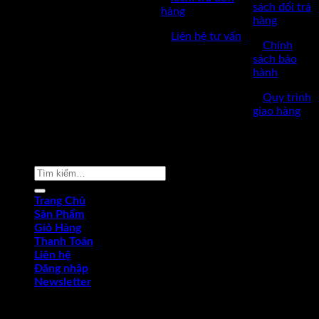
ngày 17/03/2023
sách đổi trả
hàng
hàng
✅Thời làm việc: 8h-17h từ thứ
✅
Liên hệ tư vấn
2 đến thứ 7.
✅
Chính
sách bảo
hành
✅
Quy trình
giao hàng
Copyright © 2022 by dungcukythuat.com. All rights reserved
Tìm
kiếm:
Trang Chủ
Sản Phẩm
Giỏ Hàng
Thanh Toán
Liên hệ
Đăng nhập
Newsletter