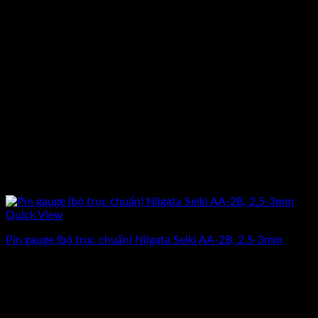
Quick View
Pin gauge (bộ trục chuẩn) Niigata Seiki AA-2B, 2.5-3mm
Giá
Giá
3.912.500
₫
3.130.000
₫
(Chưa Bao Gồm VAT)
gốc
hiện
-20%
là:
tại
3.912.500₫.
là: