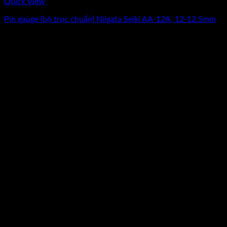
Quick View
Pin gauge (bộ trục chuẩn) Niigata Seiki AA-12A, 12-12.5mm
Giá
Giá
9.187.500
₫
7.350.000
₫
(Chưa Bao Gồm VAT)
gốc
hiện
-20%
là:
tại
9.187.500₫.
là:
7.350.000₫.