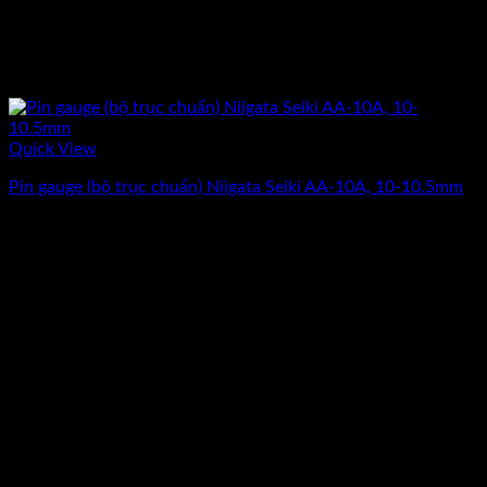
Quick View
Pin gauge (bộ trục chuẩn) Niigata Seiki AA-10A, 10-10.5mm
Giá
Giá
9.187.500
₫
7.350.000
₫
(Chưa Bao Gồm VAT)
gốc
hiện
-20%
là:
tại
9.187.500₫.
là:
7.350.000₫.