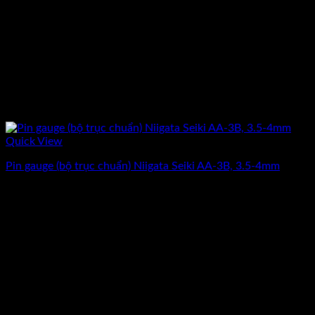
Quick View
Pin gauge (bộ trục chuẩn) Niigata Seiki AA-3B, 3.5-4mm
Giá
Giá
3.912.500
₫
3.130.000
₫
(Chưa Bao Gồm VAT)
gốc
hiện
-20%
là:
tại
3.912.500₫.
là:
3.130.000₫.