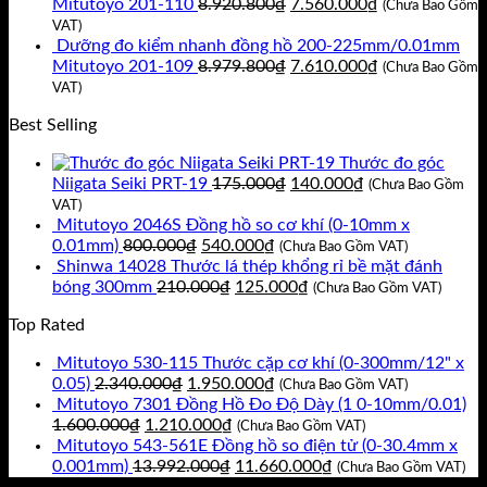
là:
tại
Giá
Giá
Mitutoyo 201-110
8.920.800
₫
7.560.000
₫
(Chưa Bao Gồm
11.717.400₫.
là:
gốc
hiện
VAT)
9.930.000₫.
là:
tại
Dưỡng đo kiểm nhanh đồng hồ 200-225mm/0.01mm
8.920.800₫.
Giá
là:
Giá
Mitutoyo 201-109
8.979.800
₫
7.610.000
₫
(Chưa Bao Gồm
gốc
7.560.000₫.
hiện
VAT)
là:
tại
Best Selling
8.979.800₫.
là:
7.610.000₫.
Thước đo góc
Giá
Giá
Niigata Seiki PRT-19
175.000
₫
140.000
₫
(Chưa Bao Gồm
gốc
hiện
VAT)
là:
tại
Mitutoyo 2046S Đồng hồ so cơ khí (0-10mm x
Giá
Giá
175.000₫.
là:
0.01mm)
800.000
₫
540.000
₫
(Chưa Bao Gồm VAT)
gốc
hiện
140.000₫.
Shinwa 14028 Thước lá thép khổng rỉ bề mặt đánh
là:
Giá
tại
Giá
bóng 300mm
210.000
₫
125.000
₫
(Chưa Bao Gồm VAT)
800.000₫.
gốc
là:
hiện
Top Rated
là:
540.000₫.
tại
210.000₫.
là:
Mitutoyo 530-115 Thước cặp cơ khí (0-300mm/12" x
125.000₫.
Giá
Giá
0.05)
2.340.000
₫
1.950.000
₫
(Chưa Bao Gồm VAT)
gốc
hiện
Mitutoyo 7301 Đồng Hồ Đo Độ Dày (1 0-10mm/0.01)
Giá
là:
Giá
tại
1.600.000
₫
1.210.000
₫
(Chưa Bao Gồm VAT)
gốc
2.340.000₫.
hiện
là:
Mitutoyo 543-561E Đồng hồ so điện tử (0-30.4mm x
là:
tại
Giá
1.950.000₫.
Giá
0.001mm)
13.992.000
₫
11.660.000
₫
(Chưa Bao Gồm VAT)
1.600.000₫.
là:
gốc
hiện