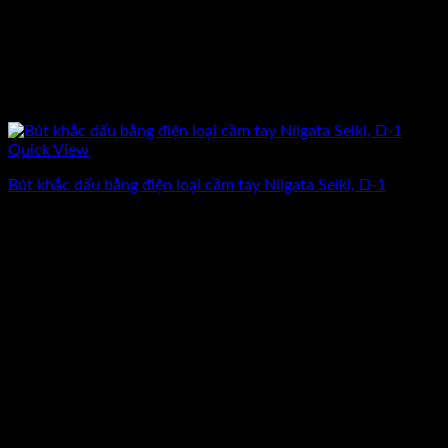
Quick View
Bút khắc dấu bằng điện loại cầm tay Niigata Seiki, D-1
Giá
Giá
1.437.500
₫
1.250.000
₫
(Chưa Bao Gồm VAT)
gốc
hiện
-13%
là:
tại
1.437.500₫.
là:
1.250.000₫.