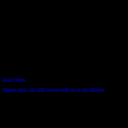
Quick View
Niigata Seiki, SD-200 Compa kiểu lò xo dài 200mm
Giá
Giá
462.500
₫
370.000
₫
(Chưa Bao Gồm VAT)
gốc
hiện
-20%
là:
tại
462.500₫.
là:
370.000₫.