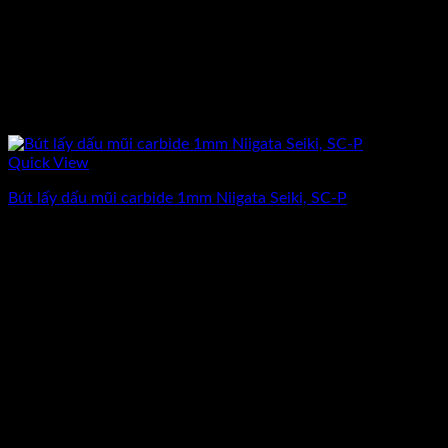
Quick View
Bút lấy dấu mũi carbide 1mm Niigata Seiki, SC-P
Giá
Giá
237.500
₫
190.000
₫
(Chưa Bao Gồm VAT)
gốc
hiện
-20%
là:
tại
237.500₫.
là:
190.000₫.