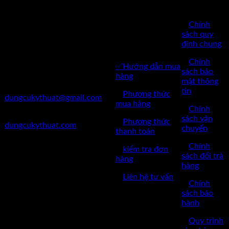
Công Ty TNHH Dụng Cụ
HÀNG
Kỹ Thuật Việt Nam
CHĂM SÓC
✅
Chính
✅Thôn Du Nội, Xã Mai Lâm,
KHÁCH
sách quy
Huyện Đông Anh, Thành Phố
định chung
HÀNG
Hà Nội
✅
Chính
✅Hướng dẫn mua
✅Điện Thoại: 0962 598 524
sách bảo
hàng
mật thông
✅Mail:
tin
✅
Phương thức
dungcukythuat@gmail.com
mua hàng
✅
Chính
✅Website:
sách vận
✅
Phương thức
dungcukythuat.com
chuyển
thanh toán
✅GPKD: 0110290164 cấp
✅
Chính
✅
kiểm tra đơn
ngày 17/03/2023
sách đổi trả
hàng
hàng
✅Thời làm việc: 8h-17h từ thứ
✅
Liên hệ tư vấn
2 đến thứ 7.
✅
Chính
sách bảo
hành
✅
Quy trình