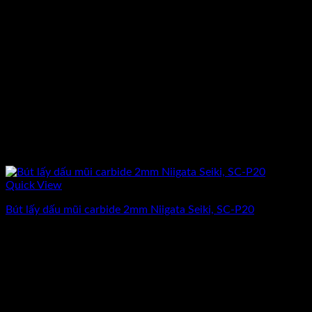
Quick View
Bút lấy dấu mũi carbide 2mm Niigata Seiki, SC-P20
Giá
Giá
195.500
₫
170.000
₫
(Chưa Bao Gồm VAT)
gốc
hiện
-20%
là:
tại
195.500₫.
là:
170.000₫.