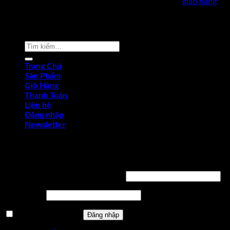
giao hàng
Copyright © 2022 by dungcukythuat.com. All rights reserved
Tìm
kiếm:
Trang Chủ
Sản Phẩm
Giỏ Hàng
Thanh Toán
Liên hệ
Đăng nhập
Newsletter
Đăng nhập
Tên tài khoản hoặc địa chỉ email
*
Mật khẩu
*
Ghi nhớ mật khẩu
Đăng nhập