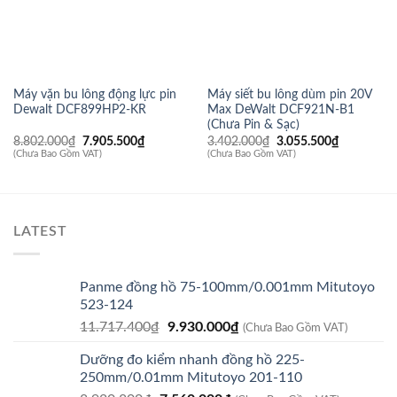
Máy vặn bu lông động lực pin
Máy siết bu lông dùm pin 20V
Dewalt DCF899HP2-KR
Max DeWalt DCF921N-B1
(Chưa Pin & Sạc)
Giá
Giá
Giá
Giá
8.802.000
₫
7.905.500
₫
3.402.000
₫
3.055.500
₫
gốc
hiện
gốc
hiện
(Chưa Bao Gồm VAT)
(Chưa Bao Gồm VAT)
là:
tại
là:
tại
8.802.000₫.
là:
3.402.000₫.
là:
7.905.500₫.
3.055.500
LATEST
Panme đồng hồ 75-100mm/0.001mm Mitutoyo
523-124
Giá
Giá
11.717.400
₫
9.930.000
₫
(Chưa Bao Gồm VAT)
gốc
hiện
Dưỡng đo kiểm nhanh đồng hồ 225-
là:
tại
250mm/0.01mm Mitutoyo 201-110
11.717.400₫.
là: