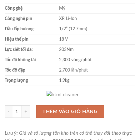
Công ghệ
Mỹ
Công nghệ pin
XR Li-Ion
Đầu lắp bulong:
1/2” (12.7mm)
Hiệu thế pin
18 V
Lực siết tối đa:
203Nm
Tốc độ không tải
2,300 vòng/phút
Tốc độ đập
2,700 lần/phút
Trọng lượng
1.9kg
Máy vặn bu lông động lực pin Dewalt DCF880N-KR (Chưa kèm Pin & Sạ
THÊM VÀO GIỎ HÀNG
Lưu ý: Giá và số lượng tồn kho trên có thể thay đổi theo thực