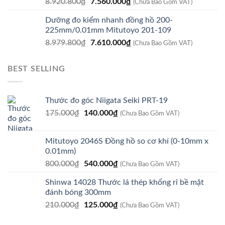
Giá
Giá
8.920.800
₫
7.560.000
₫
9.930.000₫.
(Chưa Bao Gồm VAT)
gốc
hiện
Dưỡng đo kiểm nhanh đồng hồ 200-
là:
tại
225mm/0.01mm Mitutoyo 201-109
8.920.800₫.
là:
Giá
Giá
8.979.800
₫
7.610.000
₫
7.560.000₫.
(Chưa Bao Gồm VAT)
gốc
hiện
là:
tại
BEST SELLING
8.979.800₫.
là:
7.610.000₫.
Thước đo góc Niigata Seiki PRT-19
Giá
Giá
175.000
₫
140.000
₫
(Chưa Bao Gồm VAT)
gốc
hiện
là:
tại
Mitutoyo 2046S Đồng hồ so cơ khí (0-10mm x
175.000₫.
là:
0.01mm)
140.000₫.
Giá
Giá
800.000
₫
540.000
₫
(Chưa Bao Gồm VAT)
gốc
hiện
Shinwa 14028 Thước lá thép khổng rỉ bề mặt
là:
tại
đánh bóng 300mm
800.000₫.
là:
Giá
Giá
210.000
₫
125.000
₫
540.000₫.
(Chưa Bao Gồm VAT)
gốc
hiện