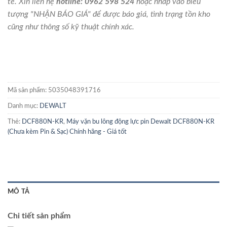
tế. Xin liên hệ
hotline: 0962 598 524
hoặc nhấp vào biểu
tượng "NHẬN BÁO GIÁ" để được báo giá, tình trạng tồn kho
cũng như thông số kỹ thuật chính xác.
Mã sản phẩm:
5035048391716
Danh mục:
DEWALT
Thẻ:
DCF880N-KR
,
Máy vặn bu lông động lực pin Dewalt DCF880N-KR
(Chưa kèm Pin & Sạc) Chính hãng - Giá tốt
MÔ TẢ
Chi tiết sản phẩm