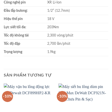
Công nghệ pin
XR Li-Ion
Đầu lắp bulong:
1/2” (12.7mm)
Hiệu thế pin
18 V
Lực siết tối đa:
203Nm
Tốc độ không tải
2,300 vòng/phút
Tốc độ đập
2,700 lần/phút
Trọng lượng
1.9kg
SẢN PHẨM TƯƠNG TỰ
-10%
-10%