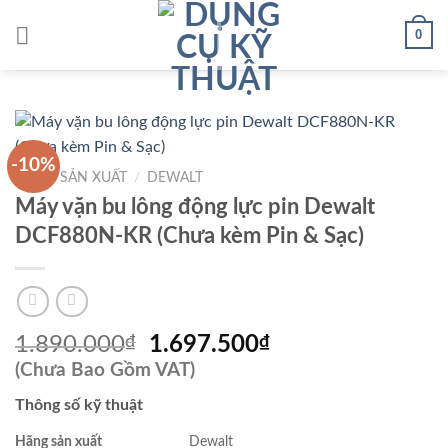
Skip
0
to
content
-10%
HÃNG SẢN XUẤT
/
DEWALT
Máy vặn bu lông động lực pin Dewalt
DCF880N-KR (Chưa kèm Pin & Sạc)
Giá
Giá
1.890.000
₫
1.697.500
₫
gốc
hiện
(Chưa Bao Gồm VAT)
là:
tại
Thông số kỹ thuật
1.890.000₫.
là:
1.697.500₫.
Hãng sản xuất
Dewalt