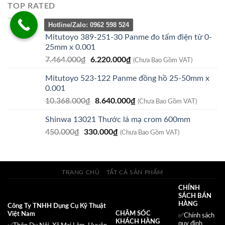
là:
tại
TOP RATED
210.000₫.
là:
125.000₫.
Hotline/Zalo: 0962 598 524
Mitutoyo 389-251-30 Panme đo tấm điện tử 0-
25mm x 0.001
Giá
Giá
7.464.000
₫
6.220.000
₫
(Chưa Bao Gồm VAT)
gốc
hiện
Mitutoyo 523-122 Panme đồng hồ 25-50mm x
là:
tại
0.001
7.464.000₫.
là:
Giá
Giá
10.368.000
₫
8.640.000
₫
6.220.000₫.
(Chưa Bao Gồm VAT)
gốc
hiện
Shinwa 13021 Thước lá mạ crom 600mm
là:
tại
Giá
Giá
450.000
₫
330.000
10.368.000₫.
₫
là:
(Chưa Bao Gồm VAT)
gốc
hiện
8.640.000₫.
là:
tại
450.000₫.
là:
TRANG CHỦ
TẤT CẢ SẢN PHẨM
330.000₫.
CHÍNH
SÁCH BÁN
HÀNG
Công Ty TNHH Dụng Cụ Kỹ Thuật
CHĂM SÓC
Việt Nam
✅
Chính sách
KHÁCH HÀNG
quy định