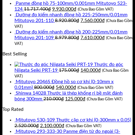
Panme đồng hồ 75-100mm/0.001mm Mitutoyo 523-
3.670.920₫.
là:
Giá
Giá
124
11.717.400
₫
9.930.000
₫
3.297.030₫.
(Chưa Bao Gồm VAT)
gốc
hiện
Dưỡng đo kiểm nhanh đồng hồ 225-250mm/0.01mm
là:
tại
Giá
Giá
Mitutoyo 201-110
8.920.800
₫
7.560.000
₫
(Chưa Bao Gồm
11.717.400₫.
là:
gốc
hiện
VAT)
9.930.000₫.
là:
tại
Dưỡng đo kiểm nhanh đồng hồ 200-225mm/0.01mm
8.920.800₫.
Giá
là:
Giá
Mitutoyo 201-109
8.979.800
₫
7.610.000
₫
(Chưa Bao Gồm
gốc
7.560.000₫.
hiện
VAT)
là:
tại
Best Selling
8.979.800₫.
là:
7.610.000₫.
Thước đo góc
Giá
Giá
Niigata Seiki PRT-19
175.000
₫
140.000
₫
(Chưa Bao Gồm
gốc
hiện
VAT)
là:
tại
Mitutoyo 2046S Đồng hồ so cơ khí (0-10mm x
Giá
Giá
175.000₫.
là:
0.01mm)
800.000
₫
540.000
₫
(Chưa Bao Gồm VAT)
gốc
hiện
140.000₫.
Shinwa 14028 Thước lá thép khổng rỉ bề mặt đánh
là:
Giá
tại
Giá
bóng 300mm
210.000
₫
125.000
₫
(Chưa Bao Gồm VAT)
800.000₫.
gốc
là:
hiện
Top Rated
là:
540.000₫.
tại
210.000₫.
là:
Mitutoyo 530-109 Thước cặp cơ khí (0-300mm x 0.05)
125.000₫.
Giá
Giá
2.520.000
₫
2.100.000
₫
(Chưa Bao Gồm VAT)
gốc
hiện
Mitutoyo 293-333-30 Panme điện tử đo ngoài (3-