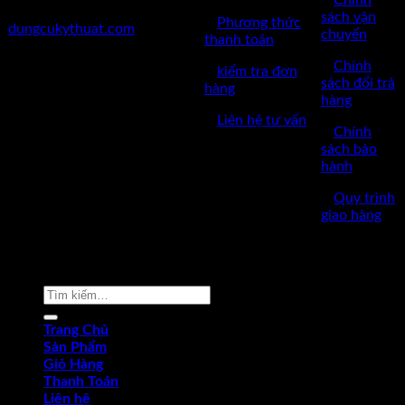
✅
Chính
✅Website:
sách vận
✅
Phương thức
dungcukythuat.com
chuyển
thanh toán
✅GPKD: 0110290164 cấp
✅
Chính
✅
kiểm tra đơn
ngày 17/03/2023
sách đổi trả
hàng
hàng
✅Thời làm việc: 8h-17h từ thứ
✅
Liên hệ tư vấn
2 đến thứ 7.
✅
Chính
sách bảo
hành
✅
Quy trình
giao hàng
Copyright © 2022 by dungcukythuat.com. All rights reserved
Tìm
kiếm:
Trang Chủ
Sản Phẩm
Giỏ Hàng
Thanh Toán
Liên hệ