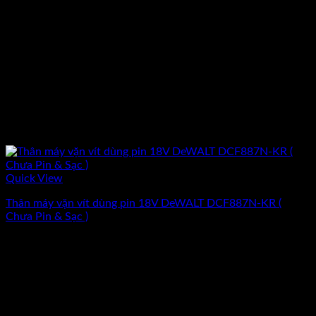
Quick View
Thân máy vặn vít dùng pin 18V DeWALT DCF887N-KR (
Chưa Pin & Sạc )
Giá
Giá
2.635.200
₫
2.366.800
₫
(Chưa Bao Gồm VAT)
gốc
hiện
-10%
là:
tại
2.635.200₫.
là:
2.366.800₫.