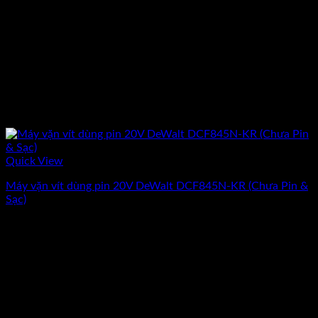
Quick View
Máy vặn vít dùng pin 20V DeWalt DCF845N-KR (Chưa Pin &
Sạc)
Giá
Giá
3.326.400
₫
2.987.600
₫
(Chưa Bao Gồm VAT)
gốc
hiện
-10%
là:
tại
3.326.400₫.
là:
2.987.600₫.