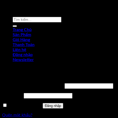
Copyright © 2022 by dungcukythuat.com. All rights reserved
Tìm
kiếm:
Trang Chủ
Sản Phẩm
Giỏ Hàng
Thanh Toán
Liên hệ
Đăng nhập
Newsletter
Đăng nhập
Tên tài khoản hoặc địa chỉ email
*
Mật khẩu
*
Ghi nhớ mật khẩu
Đăng nhập
Quên mật khẩu?