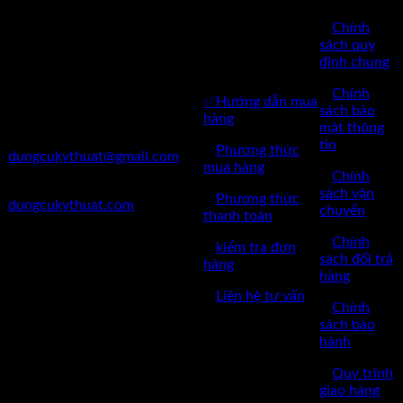
Kỹ Thuật Việt Nam
CHĂM SÓC
✅
Chính
✅Thôn Du Nội, Xã Mai Lâm,
KHÁCH
sách quy
Huyện Đông Anh, Thành Phố
định chung
HÀNG
Hà Nội
✅
Chính
✅Hướng dẫn mua
✅Điện Thoại: 0962 598 524
sách bảo
hàng
mật thông
✅Mail:
tin
✅
Phương thức
dungcukythuat@gmail.com
mua hàng
✅
Chính
✅Website:
sách vận
✅
Phương thức
dungcukythuat.com
chuyển
thanh toán
✅GPKD: 0110290164 cấp
✅
Chính
✅
kiểm tra đơn
ngày 17/03/2023
sách đổi trả
hàng
hàng
✅Thời làm việc: 8h-17h từ thứ
✅
Liên hệ tư vấn
2 đến thứ 7.
✅
Chính
sách bảo
hành
✅
Quy trình
giao hàng