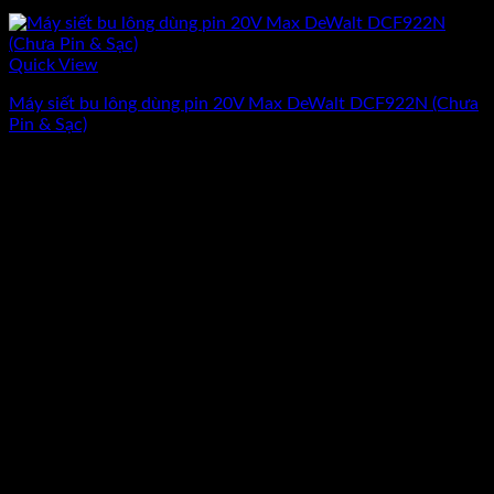
Quick View
Máy siết bu lông dùng pin 20V Max DeWalt DCF922N (Chưa
Pin & Sạc)
Giá
Giá
3.240.000
₫
2.910.000
₫
(Chưa Bao Gồm VAT)
gốc
hiện
-10%
là:
tại
3.240.000₫.
là:
2.910.000₫.