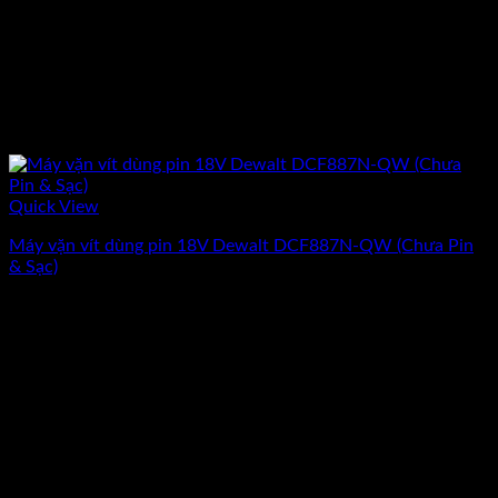
Quick View
Máy vặn vít dùng pin 18V Dewalt DCF887N-QW (Chưa Pin
& Sạc)
Giá
Giá
2.538.000
₫
2.279.500
₫
(Chưa Bao Gồm VAT)
gốc
hiện
-10%
là:
tại
2.538.000₫.
là:
2.279.500₫.