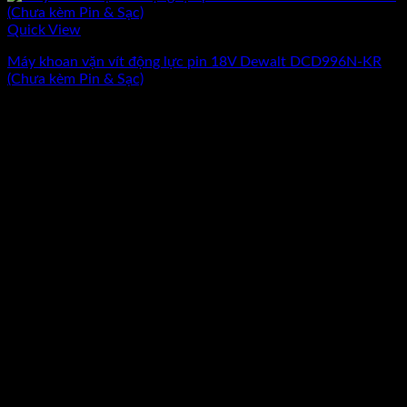
Quick View
Máy khoan vặn vít động lực pin 18V Dewalt DCD996N-KR
(Chưa kèm Pin & Sạc)
Giá
Giá
3.022.920
₫
2.715.030
₫
(Chưa Bao Gồm VAT)
gốc
hiện
-10%
là:
tại
3.022.920₫.
là:
2.715.030₫.