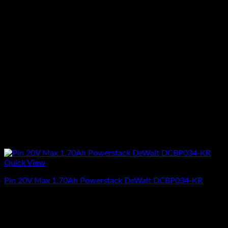
Quick View
Pin 20V Max 1.70Ah Powerstack DeWalt DCBP034-KR
Giá
Giá
1.566.000
₫
1.406.500
₫
(Chưa Bao Gồm VAT)
gốc
hiện
-10%
là:
tại
1.566.000₫.
là: