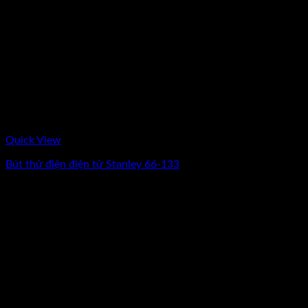
Quick View
Bút thử điện điện tử Stanley 66-133
0
₫
(Chưa Bao Gồm VAT)