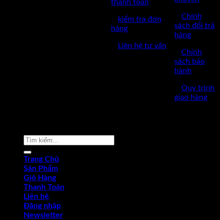
thanh toán
✅GPKD: 0110290164 cấp
✅
Chính
✅
kiểm tra đơn
ngày 17/03/2023
sách đổi trả
hàng
hàng
✅Thời làm việc: 8h-17h từ thứ
✅
Liên hệ tư vấn
2 đến thứ 7.
✅
Chính
sách bảo
hành
✅
Quy trình
giao hàng
Copyright © 2022 by dungcukythuat.com. All rights reserved
Tìm
kiếm:
Trang Chủ
Sản Phẩm
Giỏ Hàng
Thanh Toán
Liên hệ
Đăng nhập
Newsletter