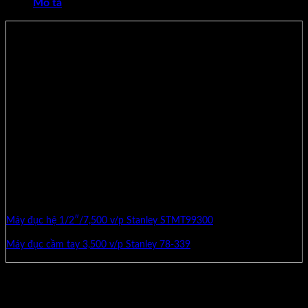
Mô tả
Thông số sản phẩm
VIDEO SẢN PHẨM
Máy đục Stanley STHM5
Công suất: 1.110W
Tốc độ đập 2.900/phút
Mũi lục giác 17mm
Mũi đục lục giác HEX
Trọng lượng: 5.1kg
Máy đục hệ 1/2″/7,500 v/p Stanley STMT99300
Máy đục cầm tay 3,500 v/p Stanley 78-339
Sản phẩm tương tự