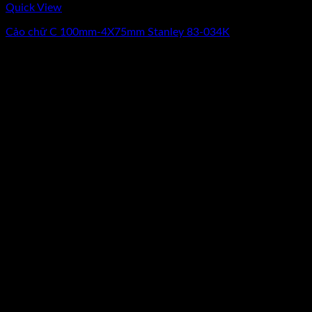
Quick View
Cảo chữ C 100mm-4X75mm Stanley 83-034K
0
₫
(Chưa Bao Gồm VAT)