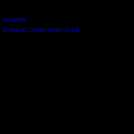
Quick View
Xà beng 30″/750mm Stanley 55-130
0
₫
(Chưa Bao Gồm VAT)