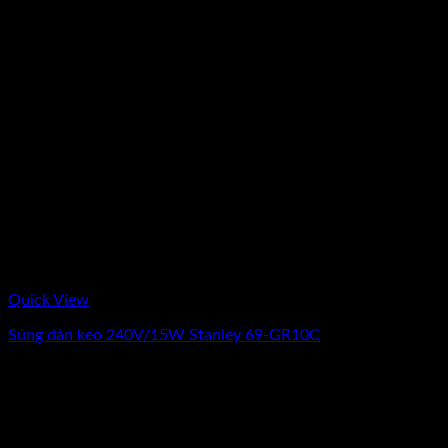
Quick View
Súng dán keo 240V/15W Stanley 69-GR10C
0
₫
(Chưa Bao Gồm VAT)