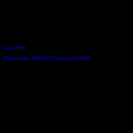
Quick View
Mỏ hàn thiếc 30W/220V Stanley 69-031B
0
₫
(Chưa Bao Gồm VAT)