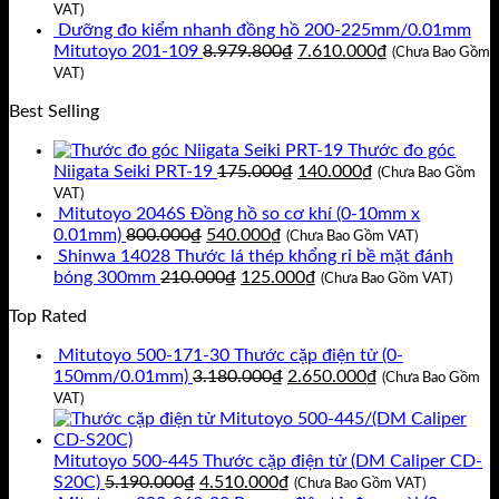
11.717.400₫.
là:
gốc
hiện
VAT)
9.930.000₫.
là:
tại
Dưỡng đo kiểm nhanh đồng hồ 200-225mm/0.01mm
8.920.800₫.
Giá
là:
Giá
Mitutoyo 201-109
8.979.800
₫
7.610.000
₫
(Chưa Bao Gồm
gốc
7.560.000₫.
hiện
VAT)
là:
tại
Best Selling
8.979.800₫.
là:
7.610.000₫.
Thước đo góc
Giá
Giá
Niigata Seiki PRT-19
175.000
₫
140.000
₫
(Chưa Bao Gồm
gốc
hiện
VAT)
là:
tại
Mitutoyo 2046S Đồng hồ so cơ khí (0-10mm x
Giá
Giá
175.000₫.
là:
0.01mm)
800.000
₫
540.000
₫
(Chưa Bao Gồm VAT)
gốc
hiện
140.000₫.
Shinwa 14028 Thước lá thép khổng rỉ bề mặt đánh
là:
Giá
tại
Giá
bóng 300mm
210.000
₫
125.000
₫
(Chưa Bao Gồm VAT)
800.000₫.
gốc
là:
hiện
Top Rated
là:
540.000₫.
tại
210.000₫.
là:
Mitutoyo 500-171-30 Thước cặp điện tử (0-
125.000₫.
Giá
Giá
150mm/0.01mm)
3.180.000
₫
2.650.000
₫
(Chưa Bao Gồm
gốc
hiện
VAT)
là:
tại
3.180.000₫.
là:
2.650.000₫.
Mitutoyo 500-445 Thước cặp điện tử (DM Caliper CD-
Giá
Giá
S20C)
5.190.000
₫
4.510.000
₫
(Chưa Bao Gồm VAT)