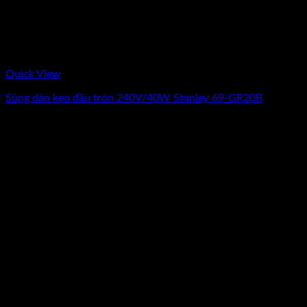
Quick View
Súng dán keo đầu tròn 240V/40W Stanley 69-GR20B
0
₫
(Chưa Bao Gồm VAT)