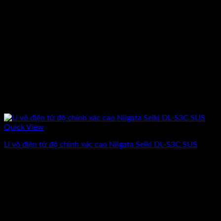
Quick View
Li vô điện tử độ chính xác cao Niigata Seiki DL-S3C SUS
Giá
Giá
79.534.000
₫
69.160.000
₫
(Chưa Bao Gồm VAT)
gốc
hiện
-13%
là:
tại
79.534.000₫.
là:
69.160.000₫.