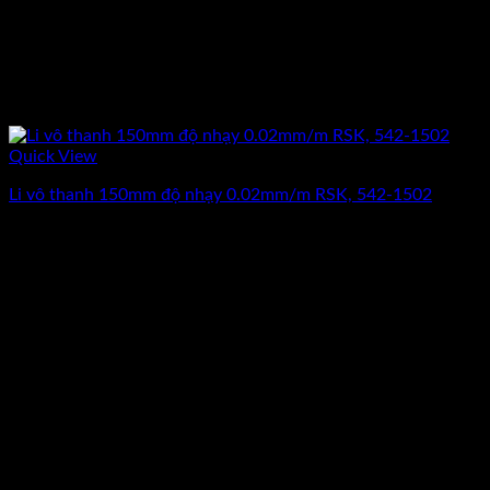
Quick View
Li vô thanh 150mm độ nhạy 0.02mm/m RSK, 542-1502
Giá
Giá
4.775.000
₫
4.120.000
₫
(Chưa Bao Gồm VAT)
gốc
hiện
-13%
là:
tại
4.775.000₫.
là:
4.120.000₫.