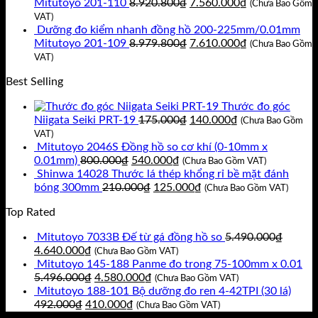
là:
tại
Giá
Giá
Mitutoyo 201-110
8.920.800
₫
7.560.000
₫
(Chưa Bao Gồm
11.717.400₫.
là:
gốc
hiện
VAT)
9.930.000₫.
là:
tại
Dưỡng đo kiểm nhanh đồng hồ 200-225mm/0.01mm
8.920.800₫.
Giá
là:
Giá
Mitutoyo 201-109
8.979.800
₫
7.610.000
₫
(Chưa Bao Gồm
gốc
7.560.000₫.
hiện
VAT)
là:
tại
Best Selling
8.979.800₫.
là:
7.610.000₫.
Thước đo góc
Giá
Giá
Niigata Seiki PRT-19
175.000
₫
140.000
₫
(Chưa Bao Gồm
gốc
hiện
VAT)
là:
tại
Mitutoyo 2046S Đồng hồ so cơ khí (0-10mm x
Giá
Giá
175.000₫.
là:
0.01mm)
800.000
₫
540.000
₫
(Chưa Bao Gồm VAT)
gốc
hiện
140.000₫.
Shinwa 14028 Thước lá thép khổng rỉ bề mặt đánh
là:
Giá
tại
Giá
bóng 300mm
210.000
₫
125.000
₫
(Chưa Bao Gồm VAT)
800.000₫.
gốc
là:
hiện
Top Rated
là:
540.000₫.
tại
210.000₫.
là:
Mitutoyo 7033B Đế từ gá đồng hồ so
5.490.000
₫
125.000₫.
Giá
Giá
4.640.000
₫
(Chưa Bao Gồm VAT)
gốc
hiện
Mitutoyo 145-188 Panme đo trong 75-100mm x 0.01
là:
tại
Giá
Giá
5.496.000
₫
4.580.000
₫
(Chưa Bao Gồm VAT)
5.490.000₫.
là:
gốc
hiện
Mitutoyo 188-101 Bộ dưỡng đo ren 4-42TPI (30 lá)
Giá
4.640.000₫.
là:
Giá
tại
492.000
₫
410.000
₫
(Chưa Bao Gồm VAT)
gốc
5.496.000₫.
hiện
là: