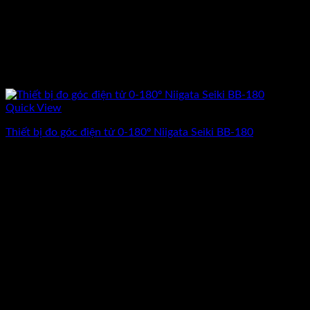
Quick View
Thiết bị đo góc điện tử 0-180º Niigata Seiki BB-180
Giá
Giá
1.449.000
₫
1.260.000
₫
(Chưa Bao Gồm VAT)
gốc
hiện
-13%
là:
tại
1.449.000₫.
là:
1.260.000₫.