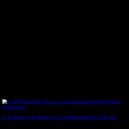
Quick View
Li vô đồng hồ độ chính xác cao Niigata Seiki EL-01A SUS
Giá
Giá
61.651.500
₫
53.610.000
₫
(Chưa Bao Gồm VAT)