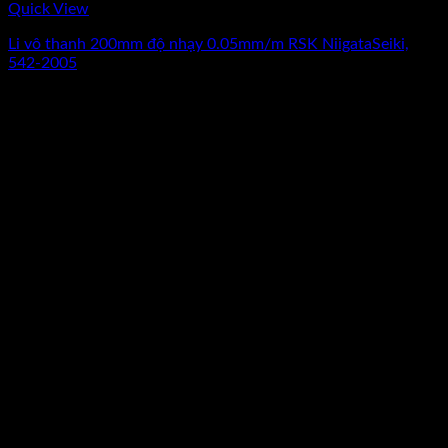
Quick View
Li vô thanh 200mm độ nhạy 0.05mm/m RSK NiigataSeiki,
542-2005
Giá
Giá
5.475.000
₫
4.380.000
₫
(Chưa Bao Gồm VAT)
gốc
hiện
-14%
là:
tại
5.475.000₫.
là:
4.380.000₫.