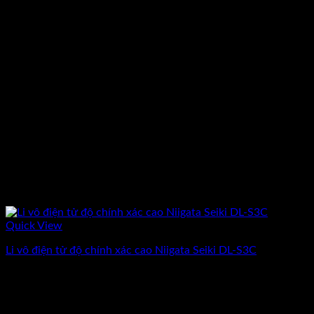
Quick View
Li vô điện tử độ chính xác cao Niigata Seiki DL-S3C
Giá
Giá
73.577.000
₫
63.980.000
₫
(Chưa Bao Gồm VAT)
gốc
hiện
-20%
là:
tại