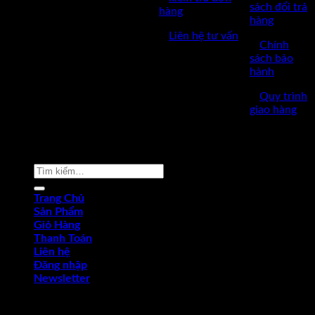
ngày 17/03/2023
sách đổi trả
hàng
hàng
✅Thời làm việc: 8h-17h từ thứ
✅
Liên hệ tư vấn
2 đến thứ 7.
✅
Chính
sách bảo
hành
✅
Quy trình
giao hàng
Copyright © 2022 by dungcukythuat.com. All rights reserved
Tìm
kiếm:
Trang Chủ
Sản Phẩm
Giỏ Hàng
Thanh Toán
Liên hệ
Đăng nhập
Newsletter