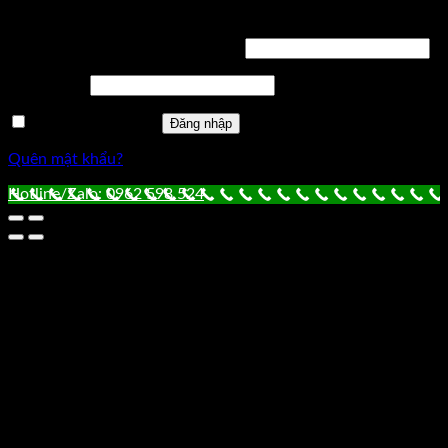
Đăng nhập
Tên tài khoản hoặc địa chỉ email
*
Mật khẩu
*
Ghi nhớ mật khẩu
Đăng nhập
Quên mật khẩu?
Hotline/Zalo: 0962 598 524