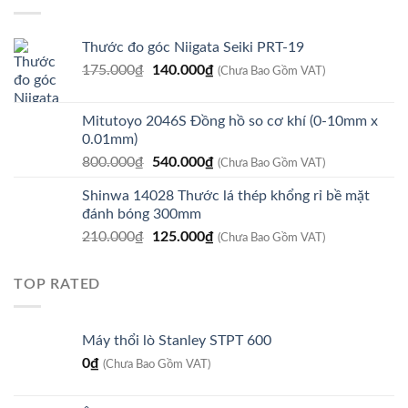
7.610.000₫.
Thước đo góc Niigata Seiki PRT-19
Giá
Giá
175.000
₫
140.000
₫
(Chưa Bao Gồm VAT)
gốc
hiện
là:
tại
Mitutoyo 2046S Đồng hồ so cơ khí (0-10mm x
175.000₫.
là:
0.01mm)
140.000₫.
Giá
Giá
800.000
₫
540.000
₫
(Chưa Bao Gồm VAT)
gốc
hiện
Shinwa 14028 Thước lá thép khổng rỉ bề mặt
là:
tại
đánh bóng 300mm
800.000₫.
là:
Giá
Giá
210.000
₫
125.000
₫
540.000₫.
(Chưa Bao Gồm VAT)
gốc
hiện
là:
tại
TOP RATED
210.000₫.
là:
125.000₫.
Máy thổi lò Stanley STPT 600
0
₫
(Chưa Bao Gồm VAT)