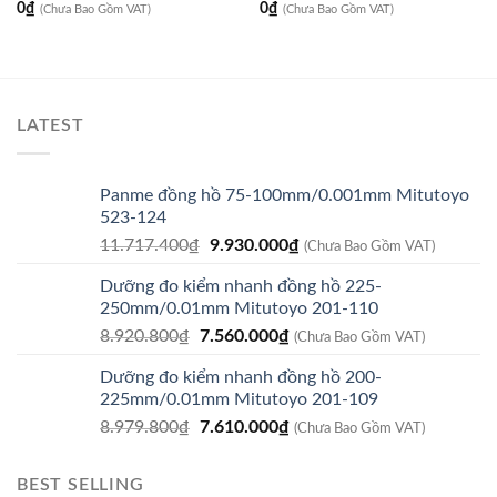
0
₫
0
₫
(Chưa Bao Gồm VAT)
(Chưa Bao Gồm VAT)
LATEST
Panme đồng hồ 75-100mm/0.001mm Mitutoyo
523-124
Giá
Giá
11.717.400
₫
9.930.000
₫
(Chưa Bao Gồm VAT)
gốc
hiện
Dưỡng đo kiểm nhanh đồng hồ 225-
là:
tại
250mm/0.01mm Mitutoyo 201-110
11.717.400₫.
là:
Giá
Giá
8.920.800
₫
7.560.000
₫
9.930.000₫.
(Chưa Bao Gồm VAT)
gốc
hiện
Dưỡng đo kiểm nhanh đồng hồ 200-
là:
tại
225mm/0.01mm Mitutoyo 201-109
8.920.800₫.
là:
Giá
Giá
8.979.800
₫
7.610.000
₫
7.560.000₫.
(Chưa Bao Gồm VAT)
gốc
hiện
là:
tại
BEST SELLING
8.979.800₫.
là: