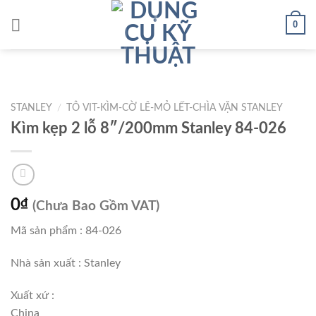
Skip
0
to
content
STANLEY
/
TÔ VIT-KÌM-CỜ LÊ-MỎ LẾT-CHÌA VẶN STANLEY
Kìm kẹp 2 lỗ 8″/200mm Stanley 84-026
0
₫
(Chưa Bao Gồm VAT)
Mã sản phẩm : 84-026
Nhà sản xuất : Stanley
Xuất xứ :
China