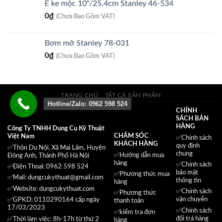
Ê ke mộc 10"/25.4cm Stanley 46-534
0
₫
(Chưa Bao Gồm VAT)
Bơm mỡ Stanley 78-031
0
₫
(Chưa Bao Gồm VAT)
TRANG CHỦ
TẤT CẢ SẢN PHẨM
Hotline/Zalo: 0962 598 524
CHÍNH
SÁCH BÁN
HÀNG
Công Ty TNHH Dụng Cụ Kỹ Thuật
CHĂM SÓC
Việt Nam
✅
Chính sách
KHÁCH HÀNG
quy định
✅Thôn Du Nội, Xã Mai Lâm, Huyện
chung
✅Hướng dẫn mua
Đông Anh, Thành Phố Hà Nội
hàng
✅
Chính sách
✅Điện Thoại: 0962 598 524
bảo mật
✅
Phương thức mua
✅Mail:
dungcukythuat@gmail.com
thông tin
hàng
✅Website:
dungcukythuat.com
✅
Chính sách
✅
Phương thức
vận chuyển
✅GPKD: 0110290164 cấp ngày
thanh toán
17/03/2023
✅
Chính sách
✅
kiểm tra đơn
đổi trả hàng
✅Thời làm việc: 8h-17h từ thứ 2
hàng