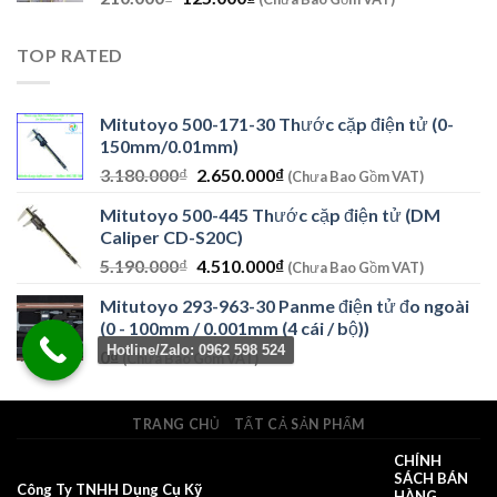
gốc
hiện
là:
tại
TOP RATED
210.000₫.
là:
125.000₫.
Mitutoyo 500-171-30 Thước cặp điện tử (0-
150mm/0.01mm)
Giá
Giá
3.180.000
₫
2.650.000
₫
(Chưa Bao Gồm VAT)
gốc
hiện
Mitutoyo 500-445 Thước cặp điện tử (DM
là:
tại
Caliper CD-S20C)
3.180.000₫.
là:
Giá
Giá
5.190.000
₫
4.510.000
₫
2.650.000₫.
(Chưa Bao Gồm VAT)
gốc
hiện
Mitutoyo 293-963-30 Panme điện tử đo ngoài
là:
tại
(0 - 100mm / 0.001mm (4 cái / bộ))
5.190.000₫.
là:
Hotline/Zalo: 0962 598 524
0
₫
4.510.000₫.
(Chưa Bao Gồm VAT)
TRANG CHỦ
TẤT CẢ SẢN PHẨM
CHÍNH
SÁCH BÁN
Công Ty TNHH Dụng Cụ Kỹ
HÀNG