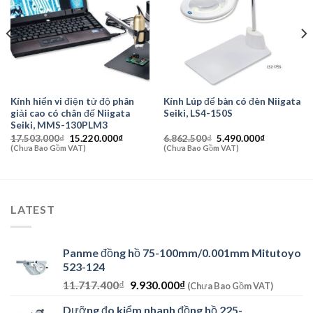
Kính hiển vi điện tử độ phân
Kính Lúp để bàn có đèn Niigata
giải cao có chân đế Niigata
Seiki, LS4-150S
Seiki, MMS-130PLM3
Giá
Giá
Giá
Giá
17.503.000
₫
15.220.000
₫
6.862.500
₫
5.490.000
₫
gốc
hiện
gốc
hiện
(Chưa Bao Gồm VAT)
(Chưa Bao Gồm VAT)
là:
tại
là:
tại
17.503.000₫.
là:
6.862.500₫.
là:
₫.
15.220.000₫.
5.490.000₫
LATEST
Panme đồng hồ 75-100mm/0.001mm Mitutoyo
523-124
Giá
Giá
11.717.400
₫
9.930.000
₫
(Chưa Bao Gồm VAT)
gốc
hiện
Dưỡng đo kiểm nhanh đồng hồ 225-