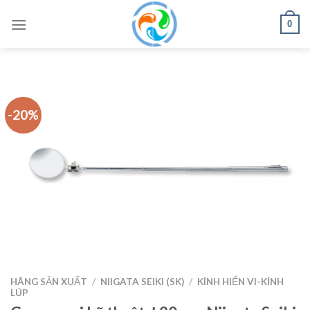
Skip
0
to
content
-20%
HÃNG SẢN XUẤT
/
NIIGATA SEIKI (SK)
/
KÍNH HIỂN VI-KÍNH
LÚP