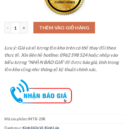
Gương soi kỹ thuật ɸ20mm Niigata Seiki, IMTR-20R số lượng
THÊM VÀO GIỎ HÀNG
Lưu ý: Giá và số lượng tồn kho trên có thể thay đổi theo
thực tế. Xin liên hệ
hotline: 0962 598 524
hoặc nhấp vào
biểu tượng "NHẬN BÁO GIÁ" để được báo giá, tình trạng
tồn kho cũng như thông số kỹ thuật chính xác.
Mã sản phẩm:
IMTR-20R
Danh mục:
Kính Hiển Vi-Kính Lúp