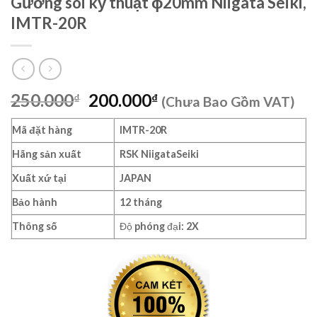
Gương soi kỹ thuật ɸ20mm Niigata Seiki,
IMTR-20R
Giá
Giá
250.000
200.000
₫
₫
(Chưa Bao Gồm VAT)
gốc
hiện
là:
tại
Mã đặt hàng
IMTR-20R
250.000₫.
là:
Hãng sản xuất
RSK NiigataSeiki
200.000₫.
Xuất xứ tại
JAPAN
Bảo hành
12 tháng
Thông số
Độ phóng đại: 2X