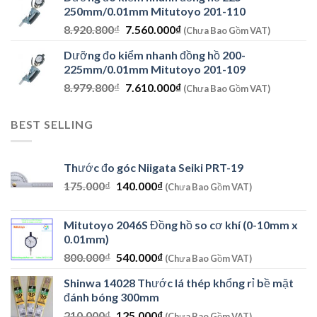
là:
tại
250mm/0.01mm Mitutoyo 201-110
11.717.400₫.
là:
Giá
Giá
8.920.800
₫
7.560.000
₫
9.930.000₫.
(Chưa Bao Gồm VAT)
gốc
hiện
Dưỡng đo kiểm nhanh đồng hồ 200-
là:
tại
225mm/0.01mm Mitutoyo 201-109
8.920.800₫.
là:
Giá
Giá
8.979.800
₫
7.610.000
₫
7.560.000₫.
(Chưa Bao Gồm VAT)
gốc
hiện
là:
tại
BEST SELLING
8.979.800₫.
là:
7.610.000₫.
Thước đo góc Niigata Seiki PRT-19
Giá
Giá
175.000
₫
140.000
₫
(Chưa Bao Gồm VAT)
gốc
hiện
là:
tại
Mitutoyo 2046S Đồng hồ so cơ khí (0-10mm x
175.000₫.
là:
0.01mm)
140.000₫.
Giá
Giá
800.000
₫
540.000
₫
(Chưa Bao Gồm VAT)
gốc
hiện
Shinwa 14028 Thước lá thép khổng rỉ bề mặt
là:
tại
đánh bóng 300mm
800.000₫.
là:
Giá
Giá
210.000
₫
125.000
₫
540.000₫.
(Chưa Bao Gồm VAT)